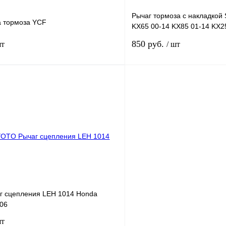
Рычаг тормоза c накладкой
а тормоза YCF
KX65 00-14 KX85 01-14 KX2
06-12 Зеленный
850 руб.
шт
/ шт
В корзину
лик
К сравнению
Купить в 1 клик
В
В избранное
наличии
н
 сцепления LEH 1014 Honda
06
шт