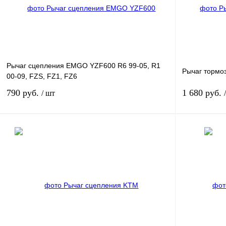
Рычаг сцепления EMGO YZF600 R6 99-05, R1
Рычаг тормо
00-09, FZS, FZ1, FZ6
790 руб.
1 680 руб.
/ шт
В корзину
Купить в 1 клик
К сравнению
Купить в 1 к
В избранное
В
В избранное
наличии