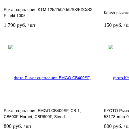
Рычаг сцепления KTM 125/250/450/SX/EXC/SX-
Кожух рычаг
F Lekt 1005
1 790 руб.
150 руб.
/ шт
/ 
В корзину
Купить в 1 клик
К сравнению
Купить в 1 к
В избранное
В
В избранное
наличии
Рычаг сцепления EMGO CB400SF, CB-1,
KYOTO Рычаг
CB600F Hornet, CBR600F, Steed
53178-mbo-0
800 руб.
800 руб.
/ шт
/ 