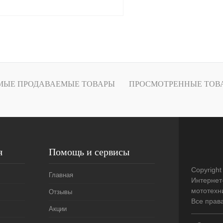
В корзину
лик
К сравнению
В
МЫЕ ПРОДАВАЕМЫЕ ТОВАРЫ
ПРОСМОТРЕННЫЕ ТОВ
наличии
я
Помощь и сервисы
Copyright
Главная
Интернет
мототехни
Отзывы
Все прав
Акции