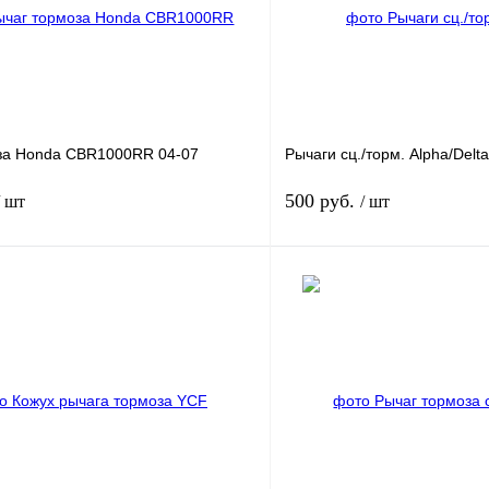
за Honda CBR1000RR 04-07
Рычаги сц./торм. Alpha/Delta
500 руб.
/ шт
/ шт
В корзину
лик
К сравнению
Купить в 1 клик
В
В избранное
наличии
н