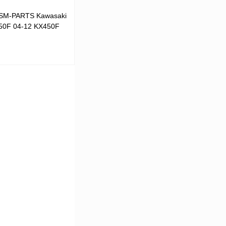
 SM-PARTS Kawasaki
50F 04-12 KX450F
В корзину
К сравнению
В
аличии