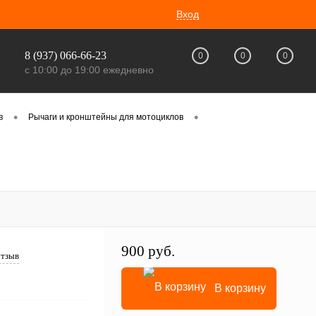
Вход
8 (937) 066-66-23
0
0
0
с 10:00 до 19:00 ежедневно
•
•
в
Рычаги и кронштейны для мотоциклов
900 руб.
отзыв
В корзину