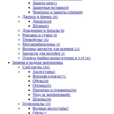
Защита шеи
15
Защитные вставки
30
Черепахи и защиты спины
96
Джерси и брюки
301
Джерси
208
Штаны
93
Дождевики и бахилы
80
Рюкзаки и сумки
58
Термобелье
162
Мотокомбинезоны
18
Визоры,запчасти для шлемов
221
Запчасти для мотобот
31
Одежда (майки,кепки,куртки и т.д)
165
Зимняя и водная экипировка
Снегоходы
1662
Аксессуары
3
Верхняя одежда
772
Обувь
208
Оптика
203
Перчатки и рукавицы
269
Уход за экипировкой
1
Шлемы
206
Гидроциклы
310
Водные аксессуары
7
Обувь
21