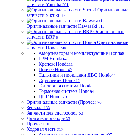
запчасти Yamaha
291
Оригинальные
запчасти Suzuki
196
Оригинальные запчасти Kawasaki
115
Оригинальные
запчасти BRP
9
Оригинальные
запчасти Honda
249
Амортизаторы и комплектующие Honda
8
ГРМ Honda
14
Крепеж Honda
11
Прочее Honda
42
Сальники и прокладки ДВС Honda
44
Сцепление Honda
12
Топливная система Honda
3
Тормозная система Honda
4
ЦПГ Honda
20
Оригинальные запчасти (Прочее)
76
Зеркала
133
Запчасти для снегоходов
53
Двигатели в сборе
33
Прочее
110
Ходовая часть
317
Амортизаторы и комплектующие
97