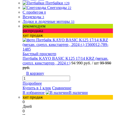
Питбайки
129
Снегоходы
22
С пробегом
8
Вездеходы
3
Лодки и лодочные моторы
33
рекомендуем
распродажа
хит продаж
Быстрый просмотр
Питбайк KAYO BASIC K125 17/14 KRZ (механ.
сцепл. кикстартер , 2024 г.)
94 990 руб.
/ шт
99 990
руб.
В корзину
Подробнее
Купить в 1 клик
Сравнение
В избранное
В наличии
хит продаж
0
Дней
0