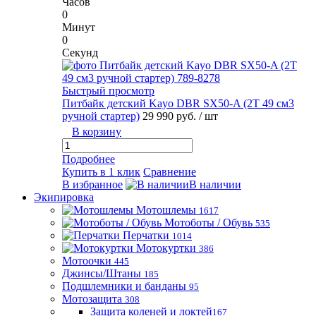
Часов
0
Минут
0
Секунд
Быстрый просмотр
Питбайк детский Kayo DBR SX50-A (2T 49 см3
ручной стартер)
29 990 руб.
/ шт
В корзину
Подробнее
Купить в 1 клик
Сравнение
В избранное
В наличии
Экипировка
Мотошлемы
1617
Мотоботы / Обувь
535
Перчатки
1014
Мотокуртки
386
Мотоочки
445
Джинсы/Штаны
185
Подшлемники и банданы
95
Мотозащита
308
Защита коленей и локтей
167