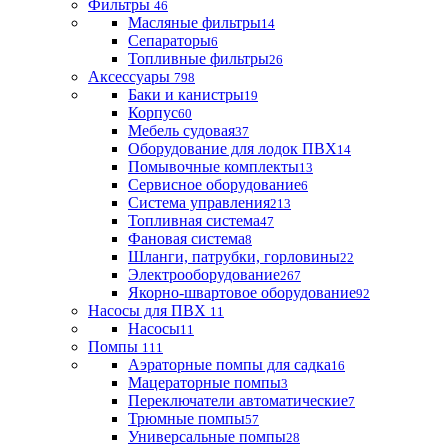
Фильтры
46
Масляные фильтры
14
Сепараторы
6
Топливные фильтры
26
Аксессуары
798
Баки и канистры
19
Корпус
60
Мебель судовая
37
Оборудование для лодок ПВХ
14
Помывочные комплекты
13
Сервисное оборудование
6
Система управления
213
Топливная система
47
Фановая система
8
Шланги, патрубки, горловины
22
Электрооборудование
267
Якорно-швартовое оборудование
92
Насосы для ПВХ
11
Насосы
11
Помпы
111
Аэраторные помпы для садка
16
Мацераторные помпы
3
Переключатели автоматические
7
Трюмные помпы
57
Универсальные помпы
28