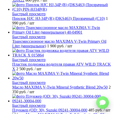
320x22
800 руб.
/ шт
Быстрый просмотр
Пинлок HJC HJ-34P (R) (DKS463) Прозрачный (C10)
1
990 руб.
/ шт
Быстрый просмотр
Трансмиссионное масло MAXIMA V-Twin Primary Oil
Liter (минеральное)
1 900 руб.
/ шт
Быстрый просмотр
Пластик подножка водителя правая ATV WILD TRACK
X
2 500 руб.
/ шт
Быстрый просмотр
Масло MAXIMA V-Twin Mineral Synthetic Blend 20w50
2
350 руб.
/ шт
Быстрый просмотр
Плунжер (OD: 30), Suzuki 09241-30004-000
485 руб.
/ шт