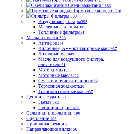
152
Свечи зажигания
183
Тормозные колодки
716
Фильтры
603
Воздушные фильтры
392
Масляные фильтры
180
Топливные фильтры
31
Масла и смазки
508
Антифриз
14
Вилочные, Аммортизаторные масла
37
Лодочные масла
9
Масло для воздушного фильтра,
очиститель
21
Мото химия
106
Моторные масла
212
Смазки и очистители цепи
52
Тормозная жидкость
20
Трансмиссионные масла
37
Цепи и звезды
1063
Звезды
582
Цепи приводные
481
Сальники и пыльники
190
Сцепление
198
Приводные ремни
7
Направляющие вилки
56