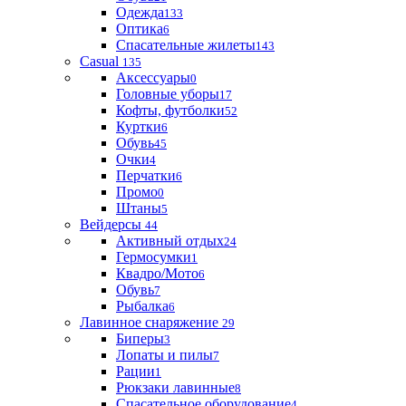
Одежда
133
Оптика
6
Спасательные жилеты
143
Casual
135
Аксессуары
0
Головные уборы
17
Кофты, футболки
52
Куртки
6
Обувь
45
Очки
4
Перчатки
6
Промо
0
Штаны
5
Вейдерсы
44
Активный отдых
24
Гермосумки
1
Квадро/Мото
6
Обувь
7
Рыбалка
6
Лавинное снаряжение
29
Биперы
3
Лопаты и пилы
7
Рации
1
Рюкзаки лавинные
8
Спасательное оборудование
4