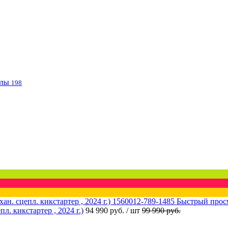
клы
198
Быстрый прос
 кикстартер , 2024 г.)
94 990 руб.
/ шт
99 990 руб.