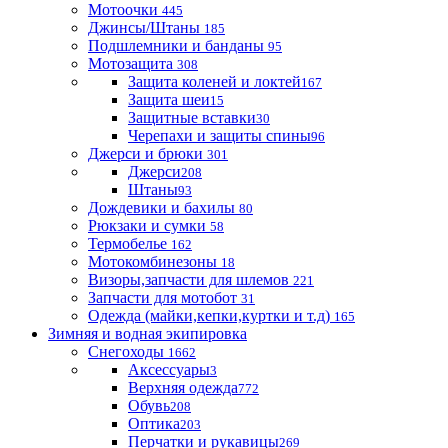
Мотоочки
445
Джинсы/Штаны
185
Подшлемники и банданы
95
Мотозащита
308
Защита коленей и локтей
167
Защита шеи
15
Защитные вставки
30
Черепахи и защиты спины
96
Джерси и брюки
301
Джерси
208
Штаны
93
Дождевики и бахилы
80
Рюкзаки и сумки
58
Термобелье
162
Мотокомбинезоны
18
Визоры,запчасти для шлемов
221
Запчасти для мотобот
31
Одежда (майки,кепки,куртки и т.д)
165
Зимняя и водная экипировка
Снегоходы
1662
Аксессуары
3
Верхняя одежда
772
Обувь
208
Оптика
203
Перчатки и рукавицы
269