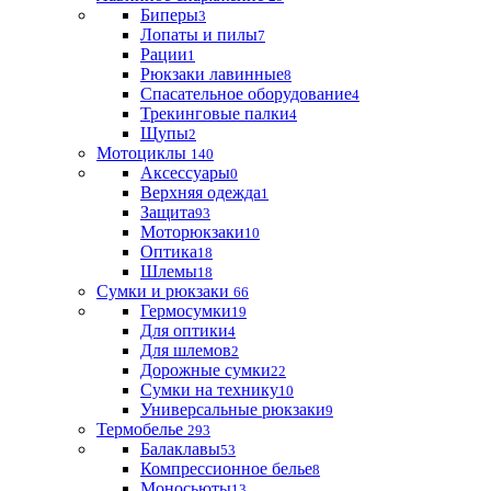
Биперы
3
Лопаты и пилы
7
Рации
1
Рюкзаки лавинные
8
Спасательное оборудование
4
Трекинговые палки
4
Щупы
2
Мотоциклы
140
Аксессуары
0
Верхняя одежда
1
Защита
93
Моторюкзаки
10
Оптика
18
Шлемы
18
Сумки и рюкзаки
66
Гермосумки
19
Для оптики
4
Для шлемов
2
Дорожные сумки
22
Сумки на технику
10
Универсальные рюкзаки
9
Термобелье
293
Балаклавы
53
Компрессионное белье
8
Моносьюты
13