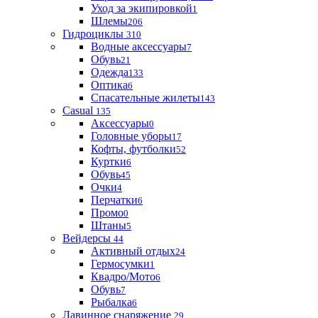
Уход за экипировкой
1
Шлемы
206
Гидроциклы
310
Водные аксессуары
7
Обувь
21
Одежда
133
Оптика
6
Спасательные жилеты
143
Casual
135
Аксессуары
0
Головные уборы
17
Кофты, футболки
52
Куртки
6
Обувь
45
Очки
4
Перчатки
6
Промо
0
Штаны
5
Вейдерсы
44
Активный отдых
24
Гермосумки
1
Квадро/Мото
6
Обувь
7
Рыбалка
6
Лавинное снаряжение
29