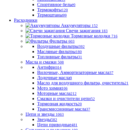
Спортивное белье
0
Термокофты
120
Термоштаны
99
Расходники
Аккумуляторы
152
Свечи зажигания
183
Тормозные колодки
716
Фильтры
603
Воздушные фильтры
392
Масляные фильтры
180
Топливные фильтры
31
Масла и смазки
508
Антифриз
14
Вилочные, Аммортизаторные масла
37
Лодочные масла
9
Масло для воздушного фильтра, очиститель
21
Мото химия
106
Моторные масла
212
Смазки и очистители цепи
52
Тормозная жидкость
20
Трансмиссионные масла
37
Цепи и звезды
1063
Звезды
582
Цепи приводные
481
Сальники и пыльники