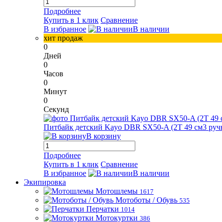
Подробнее
Купить в 1 клик
Сравнение
В избранное
В наличии
хит продаж
0
Дней
0
Часов
0
Минут
0
Секунд
Питбайк детский Kayo DBR SX50-A (2T 49 см3 ручн
В корзину
Подробнее
Купить в 1 клик
Сравнение
В избранное
В наличии
Экипировка
Мотошлемы
1617
Мотоботы / Обувь
535
Перчатки
1014
Мотокуртки
386