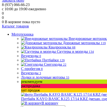
Закрыть окно
8 (937) 066-66-23
с 10:00 до 19:00 ежедневно
0
0
0
В корзине
пока пусто
Каталог товаров
Мототехника
Внедорожные мотоци
Дорожные мотоциклы
119
Квадроциклы
68
Скутеры и мопеды
134
Вездеходы
0
Питбайки
129
Снегоходы
22
С пробегом
8
Вездеходы
3
Лодки и лодочные моторы
33
рекомендуем
распродажа
хит продаж
Питбайк KAYO BASIC K125 17/14 KRZ (механ. сцепл.
В корзину