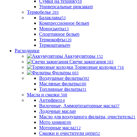
Сумки на технику
10
Универсальные рюкзаки
9
Термобелье
293
Балаклавы
53
Компрессионное белье
8
Моносьюты
13
Спортивное белье
0
Термокофты
120
Термоштаны
99
Расходники
Аккумуляторы
152
Свечи зажигания
183
Тормозные колодки
716
Фильтры
603
Воздушные фильтры
392
Масляные фильтры
180
Топливные фильтры
31
Масла и смазки
508
Антифриз
14
Вилочные, Аммортизаторные масла
37
Лодочные масла
9
Масло для воздушного фильтра, очиститель
21
Мото химия
106
Моторные масла
212
Смазки и очистители цепи
52