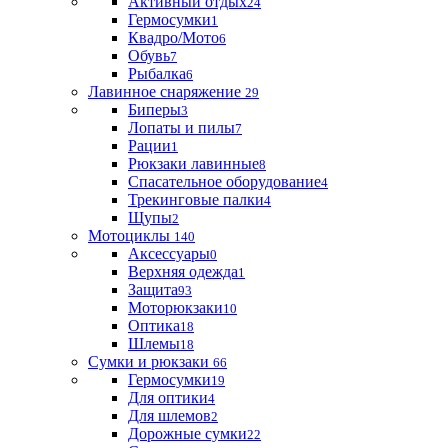
Активный отдых
24
Гермосумки
1
Квадро/Мото
6
Обувь
7
Рыбалка
6
Лавинное снаряжение
29
Биперы
3
Лопаты и пилы
7
Рации
1
Рюкзаки лавинные
8
Спасательное оборудование
4
Трекинговые палки
4
Щупы
2
Мотоциклы
140
Аксессуары
0
Верхняя одежда
1
Защита
93
Моторюкзаки
10
Оптика
18
Шлемы
18
Сумки и рюкзаки
66
Гермосумки
19
Для оптики
4
Для шлемов
2
Дорожные сумки
22