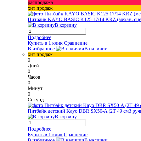
распродажа
хит продаж
Питбайк KAYO BASIC K125 17/14 KRZ (механ. сцепл.
В корзину
Подробнее
Купить в 1 клик
Сравнение
В избранное
В наличии
хит продаж
0
Дней
0
Часов
0
Минут
0
Секунд
Питбайк детский Kayo DBR SX50-A (2T 49 см3 ручн
В корзину
Подробнее
Купить в 1 клик
Сравнение
В избранное
В наличии