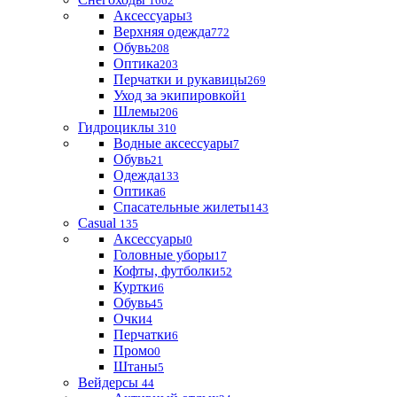
1662
Аксессуары
3
Верхняя одежда
772
Обувь
208
Оптика
203
Перчатки и рукавицы
269
Уход за экипировкой
1
Шлемы
206
Гидроциклы
310
Водные аксессуары
7
Обувь
21
Одежда
133
Оптика
6
Спасательные жилеты
143
Casual
135
Аксессуары
0
Головные уборы
17
Кофты, футболки
52
Куртки
6
Обувь
45
Очки
4
Перчатки
6
Промо
0
Штаны
5
Вейдерсы
44