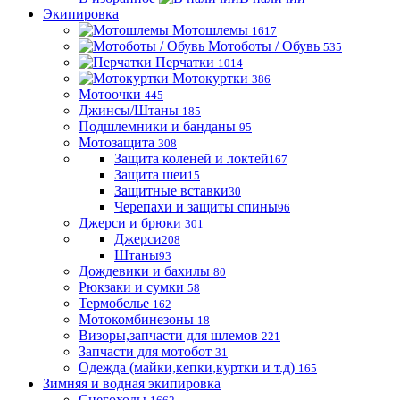
Экипировка
Мотошлемы
1617
Мотоботы / Обувь
535
Перчатки
1014
Мотокуртки
386
Мотоочки
445
Джинсы/Штаны
185
Подшлемники и банданы
95
Мотозащита
308
Защита коленей и локтей
167
Защита шеи
15
Защитные вставки
30
Черепахи и защиты спины
96
Джерси и брюки
301
Джерси
208
Штаны
93
Дождевики и бахилы
80
Рюкзаки и сумки
58
Термобелье
162
Мотокомбинезоны
18
Визоры,запчасти для шлемов
221
Запчасти для мотобот
31
Одежда (майки,кепки,куртки и т.д)
165
Зимняя и водная экипировка
Снегоходы