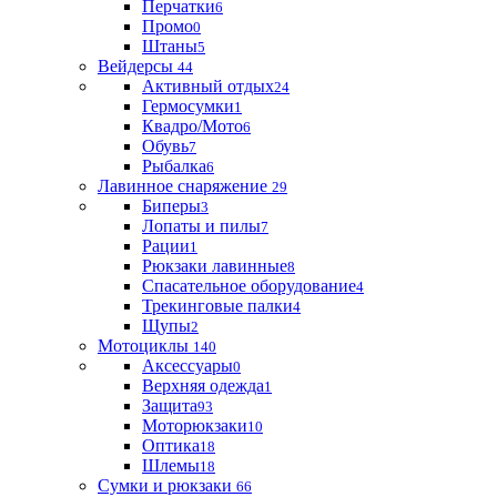
Перчатки
6
Промо
0
Штаны
5
Вейдерсы
44
Активный отдых
24
Гермосумки
1
Квадро/Мото
6
Обувь
7
Рыбалка
6
Лавинное снаряжение
29
Биперы
3
Лопаты и пилы
7
Рации
1
Рюкзаки лавинные
8
Спасательное оборудование
4
Трекинговые палки
4
Щупы
2
Мотоциклы
140
Аксессуары
0
Верхняя одежда
1
Защита
93
Моторюкзаки
10
Оптика
18
Шлемы
18
Сумки и рюкзаки
66