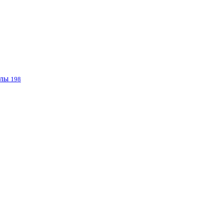
клы
198