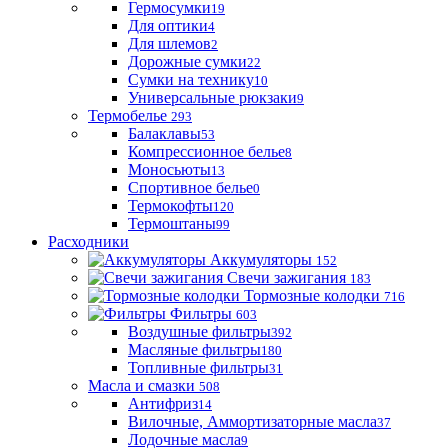
Гермосумки
19
Для оптики
4
Для шлемов
2
Дорожные сумки
22
Сумки на технику
10
Универсальные рюкзаки
9
Термобелье
293
Балаклавы
53
Компрессионное белье
8
Моносьюты
13
Спортивное белье
0
Термокофты
120
Термоштаны
99
Расходники
Аккумуляторы
152
Свечи зажигания
183
Тормозные колодки
716
Фильтры
603
Воздушные фильтры
392
Масляные фильтры
180
Топливные фильтры
31
Масла и смазки
508
Антифриз
14
Вилочные, Аммортизаторные масла
37
Лодочные масла
9