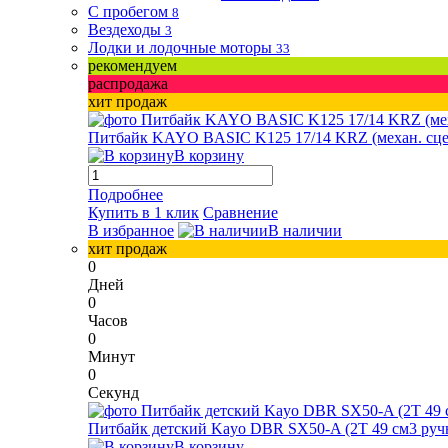
С пробегом
8
Вездеходы
3
Лодки и лодочные моторы
33
рекомендуем
распродажа
хит продаж
Питбайк KAYO BASIC K125 17/14 KRZ (механ. сцепл.
В корзину
Подробнее
Купить в 1 клик
Сравнение
В избранное
В наличии
хит продаж
0
Дней
0
Часов
0
Минут
0
Секунд
Питбайк детский Kayo DBR SX50-A (2T 49 см3 ручн
В корзину