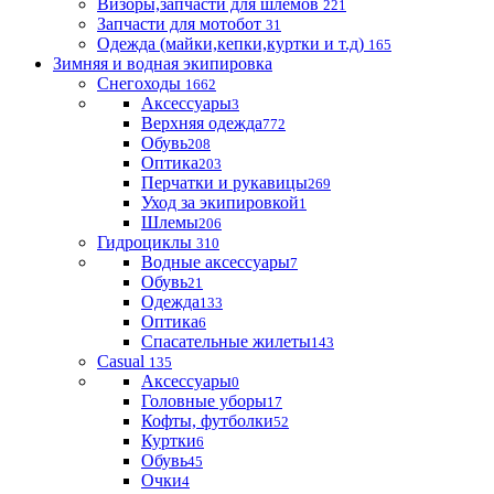
Визоры,запчасти для шлемов
221
Запчасти для мотобот
31
Одежда (майки,кепки,куртки и т.д)
165
Зимняя и водная экипировка
Снегоходы
1662
Аксессуары
3
Верхняя одежда
772
Обувь
208
Оптика
203
Перчатки и рукавицы
269
Уход за экипировкой
1
Шлемы
206
Гидроциклы
310
Водные аксессуары
7
Обувь
21
Одежда
133
Оптика
6
Спасательные жилеты
143
Casual
135
Аксессуары
0
Головные уборы
17
Кофты, футболки
52
Куртки
6
Обувь
45
Очки
4