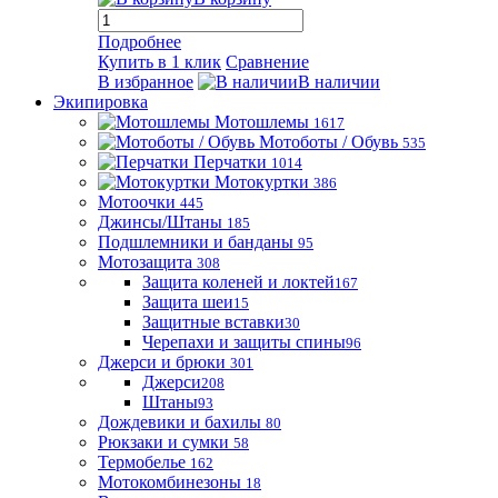
Подробнее
Купить в 1 клик
Сравнение
В избранное
В наличии
Экипировка
Мотошлемы
1617
Мотоботы / Обувь
535
Перчатки
1014
Мотокуртки
386
Мотоочки
445
Джинсы/Штаны
185
Подшлемники и банданы
95
Мотозащита
308
Защита коленей и локтей
167
Защита шеи
15
Защитные вставки
30
Черепахи и защиты спины
96
Джерси и брюки
301
Джерси
208
Штаны
93
Дождевики и бахилы
80
Рюкзаки и сумки
58
Термобелье
162
Мотокомбинезоны
18