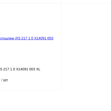
В корзину
лик
К сравнению
Купить в 1 клик
ое
В
В избранное
наличии
н
S 217 1.0 X14091 003 XL
.
/ шт
В корзину