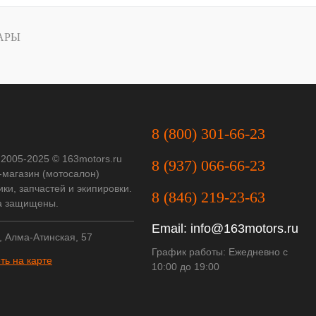
АРЫ
8 (800) 301-66-23
 2005-2025 © 163motors.ru
8 (937) 066-66-23
-магазин (мотосалон)
ки, запчастей и экипировки.
8 (846) 219-23-63
а защищены.
Email:
info@163motors.ru
, Алма-Атинская, 57
График работы: Ежедневно с
ть на карте
10:00 до 19:00