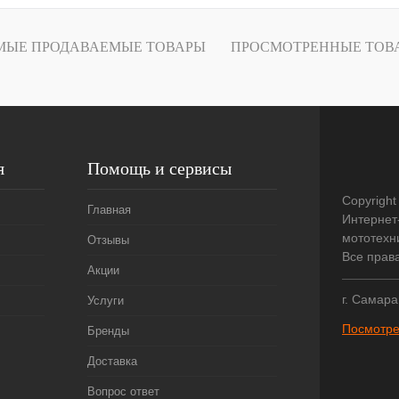
лик
К сравнению
ое
В
МЫЕ ПРОДАВАЕМЫЕ ТОВАРЫ
ПРОСМОТРЕННЫЕ ТОВ
наличии
я
Помощь и сервисы
Copyright
Главная
Интернет
мототехни
Отзывы
Все прав
Акции
г. Самара
Услуги
Посмотре
Бренды
Доставка
Вопрос ответ