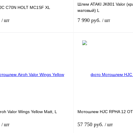
Шлем ATAKI JK801 Valor (к
JC C70N HOLT MC1SF XL
матовый) L
.
7 990 руб.
/ шт
/ шт
В корзину
лик
К сравнению
Купить в 1 клик
ое
В
В избранное
наличии
н
oh Valor Wings Yellow Matt, L
Мотошлем HJC RPHA 12 OT
.
57 750 руб.
/ шт
/ шт