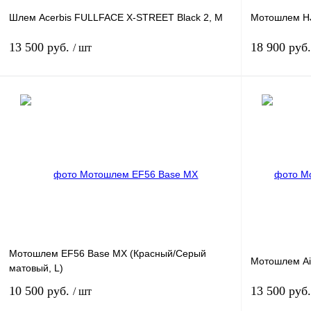
Шлем Acerbis FULLFACE X-STREET Black 2, M
Мотошлем H
13 500 руб.
18 900 руб
/ шт
В корзину
Купить в 1 клик
К сравнению
Купить в 1 к
В избранное
В
В избранн
наличии
Мотошлем EF56 Base MX (Красный/Серый
Мотошлем Air
матовый, L)
10 500 руб.
13 500 руб
/ шт