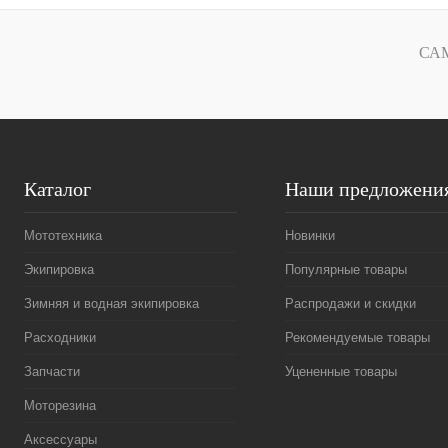
Купить в 1 клик
К сравнению
Купить в 1 к
В избранное
В
В избранн
СА
наличии
Каталог
Наши предложени
Мототехника
Новинки
Экипировка
Популярные товары
Зимняя и водная экипировка
Распродажи и скидки
Расходники
Рекомендуемые товары
Запчасти
Уцененные товары
Моторезина
Аксессуары