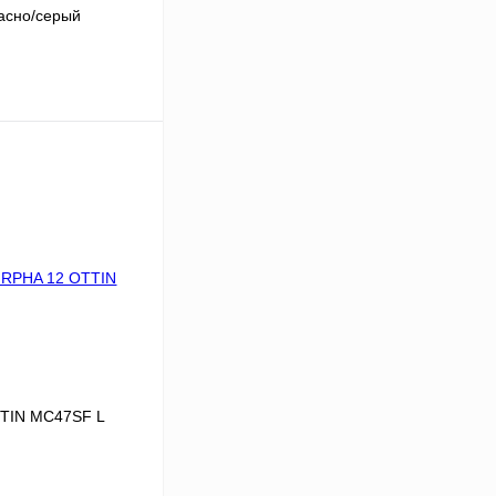
расно/серый
В корзину
К сравнению
В
аличии
TIN MC47SF L