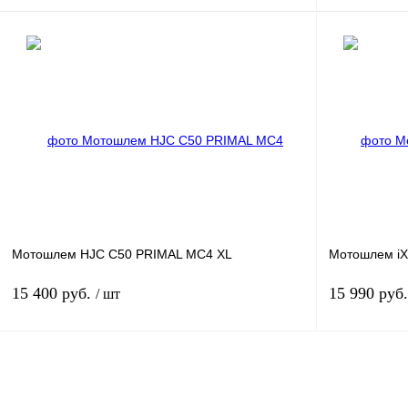
В корзину
Купить в 1 клик
К сравнению
Купить в 1 к
В избранное
В
В избранн
наличии
Мотошлем HJC C50 PRIMAL MC4 XL
Мотошлем iX
15 400 руб.
15 990 руб
/ шт
В корзину