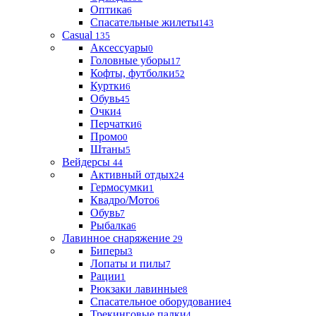
Оптика
6
Спасательные жилеты
143
Casual
135
Аксессуары
0
Головные уборы
17
Кофты, футболки
52
Куртки
6
Обувь
45
Очки
4
Перчатки
6
Промо
0
Штаны
5
Вейдерсы
44
Активный отдых
24
Гермосумки
1
Квадро/Мото
6
Обувь
7
Рыбалка
6
Лавинное снаряжение
29
Биперы
3
Лопаты и пилы
7
Рации
1
Рюкзаки лавинные
8
Спасательное оборудование
4
Трекинговые палки
4