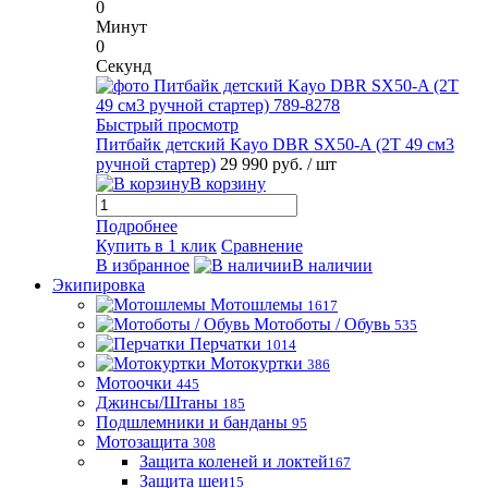
0
Минут
0
Секунд
Быстрый просмотр
Питбайк детский Kayo DBR SX50-A (2T 49 см3
ручной стартер)
29 990 руб.
/ шт
В корзину
Подробнее
Купить в 1 клик
Сравнение
В избранное
В наличии
Экипировка
Мотошлемы
1617
Мотоботы / Обувь
535
Перчатки
1014
Мотокуртки
386
Мотоочки
445
Джинсы/Штаны
185
Подшлемники и банданы
95
Мотозащита
308
Защита коленей и локтей
167
Защита шеи
15