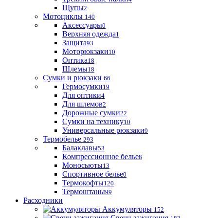
Щупы
2
Мотоциклы
140
Аксессуары
0
Верхняя одежда
1
Защита
93
Моторюкзаки
10
Оптика
18
Шлемы
18
Сумки и рюкзаки
66
Гермосумки
19
Для оптики
4
Для шлемов
2
Дорожные сумки
22
Сумки на технику
10
Универсальные рюкзаки
9
Термобелье
293
Балаклавы
53
Компрессионное белье
8
Моносьюты
13
Спортивное белье
0
Термокофты
120
Термоштаны
99
Расходники
Аккумуляторы
152
Свечи зажигания