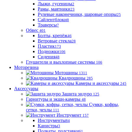
Лыжи, гусеницы
2
Рамы, маятники
23
Рулевые наконечники, шаровые опоры
25
Сайлентблоки
8
Траверсы
7
Обвес
401
Болты, крепёж
46
Ветровые стекла
28
Пластик
173
Подножки
106
Сидения
48
Глушители и выхлопные системы
106
Моторезина
Мотошины
1311
Квадрошины
285
Камеры и аксессуары
245
Аксессуары
Защита эндуро
125
Гарнитуры и экшн-камеры
48
Сумки, кофры,
сетки, чехлы
111
Инструмент
157
Инструменты
84
Канистры
3
Подкаты, подставки
61