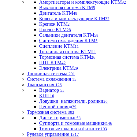
Амортизаторы и комплектующие KTM
32
Выхлопная система KTM
5
Двигатель KTM
48
Колеса и комплектующие KTM
22
Крепеж KTM
2
Прочее KTM
28
Сальники двигателя KTM
58
Система охлаждения KTM
5
Сцепление KTM
11
Топливная система KTM
11
Тормозная система KTM
26
ЦПГ KTM
42
Электрика KTM
29
Топливная система
291
Система охлаждения
15
Трансмиссия
126
Вариатор
55
КПП
16
Ловушки, натяжители, ролики
26
Цепной привод
29
Тормозная система
302
Диски тормозные
53
Суппорта и томозные машинки
146
Томозные шланги и фитинги
103
Рулевое управление
1317