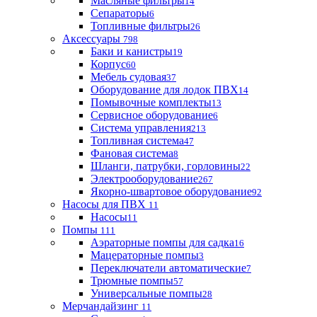
Масляные фильтры
14
Сепараторы
6
Топливные фильтры
26
Аксессуары
798
Баки и канистры
19
Корпус
60
Мебель судовая
37
Оборудование для лодок ПВХ
14
Помывочные комплекты
13
Сервисное оборудование
6
Система управления
213
Топливная система
47
Фановая система
8
Шланги, патрубки, горловины
22
Электрооборудование
267
Якорно-швартовое оборудование
92
Насосы для ПВХ
11
Насосы
11
Помпы
111
Аэраторные помпы для садка
16
Мацераторные помпы
3
Переключатели автоматические
7
Трюмные помпы
57
Универсальные помпы
28
Мерчандайзинг
11