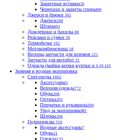
Защитные вставки
30
Черепахи и защиты спины
96
Джерси и брюки
301
Джерси
208
Штаны
93
Дождевики и бахилы
80
Рюкзаки и сумки
58
Термобелье
162
Мотокомбинезоны
18
Визоры,запчасти для шлемов
221
Запчасти для мотобот
31
Одежда (майки,кепки,куртки и т.д)
165
Зимняя и водная экипировка
Снегоходы
1662
Аксессуары
3
Верхняя одежда
772
Обувь
208
Оптика
203
Перчатки и рукавицы
269
Уход за экипировкой
1
Шлемы
206
Гидроциклы
310
Водные аксессуары
7
Обувь
21
Одежда
133