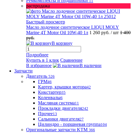
Ремкомплекты и подшипники
11
распродажа
Быстрый просмотр
Масло лодочное синтетическое LIQUI MOLY
Marine 4T Motor Oil 10W-40 1л
1 260 руб.
/ шт
1 400
руб.
В корзину
Подробнее
Купить в 1 клик
Сравнение
В избранное
В наличии
Запчасти
Двигатель
526
ГРМ
46
Картер, крышки мотора
42
Кикстартер
35
Коленвалы
6
Масляная система
11
Прокладки двигателя
242
Прочее
13
Сальники двигателя
27
Цилиндро - поршневая группа
104
Оригинальные запчасти KTM
366