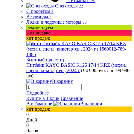
Питбайки
129
Снегоходы
22
С пробегом
8
Вездеходы
3
Лодки и лодочные моторы
33
рекомендуем
распродажа
хит продаж
Быстрый просмотр
Питбайк KAYO BASIC K125 17/14 KRZ (механ.
сцепл. кикстартер , 2024 г.)
94 990 руб.
/ шт
99 990
руб.
В корзину
Подробнее
Купить в 1 клик
Сравнение
В избранное
В наличии
хит продаж
0
Дней
0
Часов