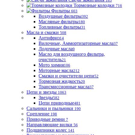
183
Тормозные колодки
716
Фильтры
603
Воздушные фильтры
392
Масляные фильтры
180
Топливные фильтры
31
Масла и смазки
508
Антифриз
14
Вилочные, Аммортизаторные масла
37
Лодочные масла
9
Масло для воздушного фильтра,
очиститель
21
Мото химия
106
Моторные масла
212
Смазки и очистители цепи
52
Тормозная жидкость
20
Трансмиссионные масла
37
Цепи и звезды
1063
Звезды
582
Цепи приводные
481
Сальники и пыльники
190
Сцепление
198
Приводные ремни
7
Направляющие вилки
56
Подшипники колес
141