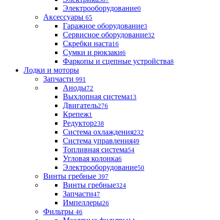
Электрооборудование
0
Аксессуары
65
Гаражное оборудование
3
Сервисное оборудование
32
Скребки наста
16
Сумки и рюкзаки
6
Фаркопы и сцепные устройства
8
Лодки и моторы
Запчасти
991
Аноды
72
Выхлопная система
13
Двигатель
276
Крепеж
1
Редуктор
238
Система охлаждения
232
Система управления
49
Топливная система
54
Угловая колонка
6
Электрооборудование
50
Винты гребные
397
Винты гребные
324
Запчасти
47
Импеллеры
26
Фильтры
46