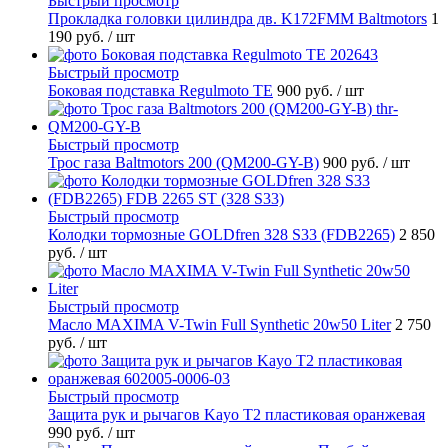
Быстрый просмотр
Прокладка головки цилиндра дв. K172FMM Baltmotors
1
190 руб.
/ шт
Быстрый просмотр
Боковая подставка Regulmoto TE
900 руб.
/ шт
Быстрый просмотр
Трос газа Baltmotors 200 (QM200-GY-B)
900 руб.
/ шт
Быстрый просмотр
Колодки тормозные GOLDfren 328 S33 (FDB2265)
2 850
руб.
/ шт
Быстрый просмотр
Масло MAXIMA V-Twin Full Synthetic 20w50 Liter
2 750
руб.
/ шт
Быстрый просмотр
Защита рук и рычагов Kayo T2 пластиковая оранжевая
990 руб.
/ шт