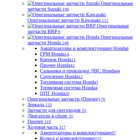
Оригинальные
запчасти Suzuki
196
Оригинальные запчасти Kawasaki
115
Оригинальные
запчасти BRP
9
Оригинальные
запчасти Honda
249
Амортизаторы и комплектующие Honda
8
ГРМ Honda
14
Крепеж Honda
11
Прочее Honda
42
Сальники и прокладки ДВС Honda
44
Сцепление Honda
12
Топливная система Honda
3
Тормозная система Honda
4
ЦПГ Honda
20
Оригинальные запчасти (Прочее)
76
Зеркала
133
Запчасти для снегоходов
53
Двигатели в сборе
33
Прочее
110
Ходовая часть
317
Амортизаторы и комплектующие
97
Колеса и комплектующие
155