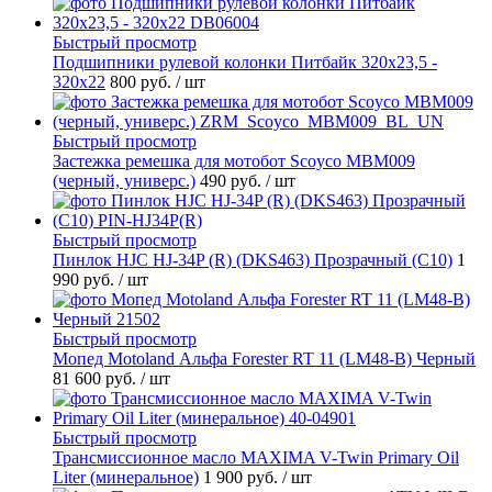
Быстрый просмотр
Подшипники рулевой колонки Питбайк 320x23,5 -
320x22
800 руб.
/ шт
Быстрый просмотр
Застежка ремешка для мотобот Scoyco MBM009
(черный, универс.)
490 руб.
/ шт
Быстрый просмотр
Пинлок HJC HJ-34P (R) (DKS463) Прозрачный (C10)
1
990 руб.
/ шт
Быстрый просмотр
Мопед Motoland Альфа Forester RT 11 (LM48-B) Черный
81 600 руб.
/ шт
Быстрый просмотр
Трансмиссионное масло MAXIMA V-Twin Primary Oil
Liter (минеральное)
1 900 руб.
/ шт