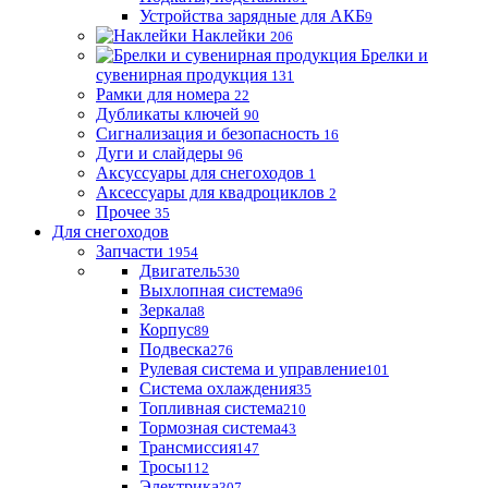
Устройства зарядные для АКБ
9
Наклейки
206
Брелки и
сувенирная продукция
131
Рамки для номера
22
Дубликаты ключей
90
Сигнализация и безопасность
16
Дуги и слайдеры
96
Аксуссуары для снегоходов
1
Аксессуары для квадроциклов
2
Прочее
35
Для снегоходов
Запчасти
1954
Двигатель
530
Выхлопная система
96
Зеркала
8
Корпус
89
Подвеска
276
Рулевая система и управление
101
Система охлаждения
35
Топливная система
210
Тормозная система
43
Трансмиссия
147
Тросы
112
Электрика
307