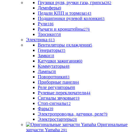
Грузики руля, ручки газа, грипсы
282
Демпферы
9
Педали КПП и тормоза
143
Подшипники рулевой колонки
63
Рули
186
Рычаги и кронштейны
276
Тросики
358
Электрика
613
Вентиляторы охлаждения
5
Генераторы
35
Замки
18
Катушки зажигания
60
Коммутаторы
48
Лампы
38
Поворотники
83
Приборные панели
4
Реле регуляторы
98
Рулевые переключатели
44
Сигналы звуковые
19
Стоп-сигналы
12
Фары
39
Электропроводка, датчики, реле
79
Электростартеры
28
Оригинальные
запчасти Yamaha
291