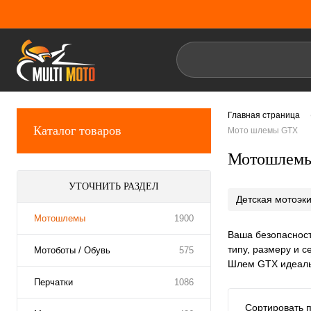
Главная страница
Каталог товаров
Мото шлемы GTX
Мотошлем
УТОЧНИТЬ РАЗДЕЛ
Детская мотоэк
Мотошлемы
1900
Ваша безопасност
типу, размеру и 
Мотоботы / Обувь
575
Шлем GTX идеальн
Перчатки
1086
Сортировать п