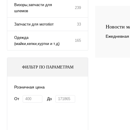
Визоры,запчасти для
239
шлемов
Купить в 1 клик
В избранное
Запчасти для мотобот
33
Новости м
Ежедневная 
Одежда
165
(майки,кепки,куртки и т.д)
ФИЛЬТР ПО ПАРАМЕТРАМ
Розничная цена
От
До