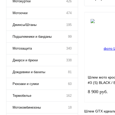
Мотокуртки
426
Мотоочки
474
Джинсы/Штаны
195
Подшлемники и банданы
99
Мотозащита
340
Джерси и брюки
338
Дождевики и бахилы
81
Шлем мото кро
#3 (S) BLACK /
Рюкзаки и сумки
60
(49-50)
8 900 руб.
Термобелье
162
Мотокомбинезоны
18
Шлем GTX идеальн