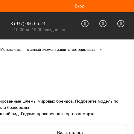
Вход
8 (937) 066-66-23
0
0
0
с 10:00 до 19:00 ежедневно
•
Мотошлемы — главный элемент защиты мотоциклиста
цированные шлемы мировых брендов. Подберите модель по
или бездорожья.
шний вид. Годами проверенная торговая марка.
Вид каталога: