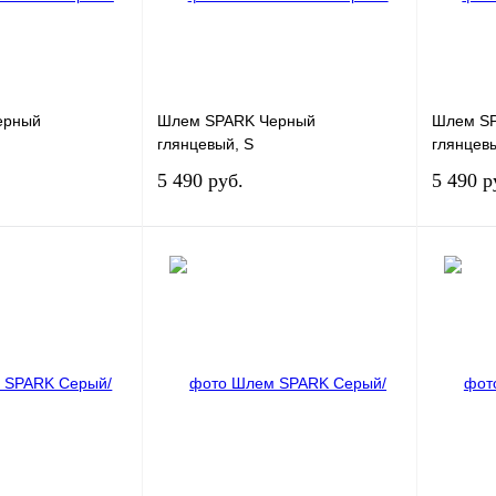
ерный
Шлем SPARK Черный
Шлем S
глянцевый, S
глянцев
5 490 руб.
5 490 р
Под заказ
Под заказ
К сравнению
Купить в 1 клик
К сравнению
Купить в
Под заказ
В избранное
Под заказ
В избра