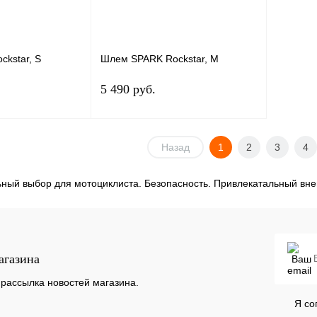
kstar, S
Шлем SPARK Rockstar, M
5 490 руб.
Под заказ
Назад
Под заказ
1
2
3
4
ый выбор для мотоциклиста. Безопасность. Привлекатальный вне
К сравнению
Купить в 1 клик
К сравнению
Под заказ
В избранное
Под заказ
агазина
рассылка новостей магазина.
Я со