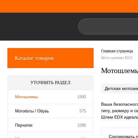
Главная страница
Каталог товаров
Мото шлемы EDX
Мотошлем
УТОЧНИТЬ РАЗДЕЛ
Детская мотоэк
Мотошлемы
1900
Ваша безопасност
типу, размеру и 
Мотоботы / Обувь
575
Шлем EDX идеальн
Перчатки
1086
Сортировать п