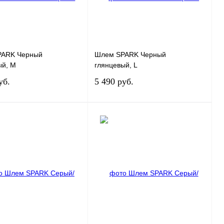
PARK Черный
Шлем SPARK Черный
ый, M
глянцевый, L
уб.
5 490 руб.
Под заказ
Под заказ
 1 клик
К сравнению
Купить в 1 клик
К сравнению
нное
Под заказ
В избранное
Под заказ