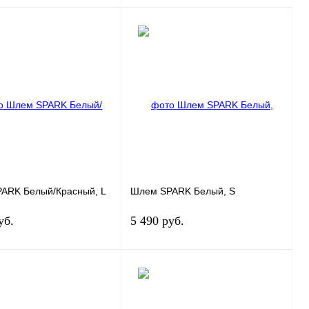
Под заказ
Под заказ
 1 клик
К сравнению
Купить в 1 клик
К сравнению
нное
Под заказ
В избранное
Под заказ
ARK Белый/Красный, L
Шлем SPARK Белый, S
уб.
5 490 руб.
Под заказ
Под заказ