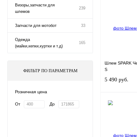
Визоры,запчасти для
239
шлемов
Купить в 1 клик
В избранное
Запчасти для мотобот
33
Одежда
165
(майки,кепки,куртки и т.д)
Шлем SPARK Че
S
ФИЛЬТР ПО ПАРАМЕТРАМ
5 490 руб.
Розничная цена
От
До
Купить в 1 клик
В избранное