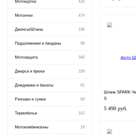
Мотокуртки
426
Мотоочки
474
Джинсы/Штаны
195
Подшлемники и банданы
99
Мотозащита
340
Джерси и брюки
338
Дождевики и бахилы
81
Шлем SPARK Че
S
Рюкзаки и сумки
60
5 490 руб.
Термобелье
162
Мотокомбинезоны
18