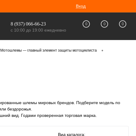
Вход
8 (937) 066-66-23
0
0
0
с 10:00 до 19:00 ежедневно
•
Мотошлемы — главный элемент защиты мотоциклиста
цированные шлемы мировых брендов. Подберите модель по
или бездорожья.
шний вид. Годами проверенная торговая марка.
Вид каталога: