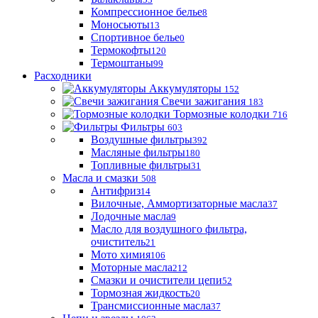
Компрессионное белье
8
Моносьюты
13
Спортивное белье
0
Термокофты
120
Термоштаны
99
Расходники
Аккумуляторы
152
Свечи зажигания
183
Тормозные колодки
716
Фильтры
603
Воздушные фильтры
392
Масляные фильтры
180
Топливные фильтры
31
Масла и смазки
508
Антифриз
14
Вилочные, Аммортизаторные масла
37
Лодочные масла
9
Масло для воздушного фильтра,
очиститель
21
Мото химия
106
Моторные масла
212
Смазки и очистители цепи
52
Тормозная жидкость
20
Трансмиссионные масла
37