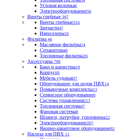
54
Угловая колонка
6
Электрооборудование
50
Винты гребные
397
Винты гребные
324
Запчасти
47
Импеллеры
26
Фильтры
46
Масляные фильтры
14
Сепараторы
6
Топливные фильтры
26
Аксессуары
798
Баки и канистры
19
Корпус
60
Мебель судовая
37
Оборудование для лодок ПВХ
14
Помывочные комплекты
13
Сервисное оборудование
6
Система управления
213
Топливная система
47
Фановая система
8
Шланги, патрубки, горловины
22
Электрооборудование
267
Якорно-швартовое оборудование
92
Насосы для ПВХ
11