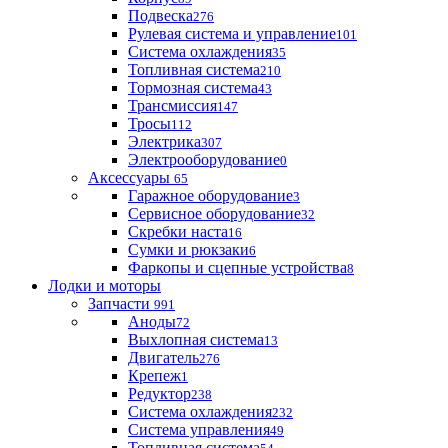
Подвеска
276
Рулевая система и управление
101
Система охлаждения
35
Топливная система
210
Тормозная система
43
Трансмиссия
147
Тросы
112
Электрика
307
Электрооборудование
0
Аксессуары
65
Гаражное оборудование
3
Сервисное оборудование
32
Скребки наста
16
Сумки и рюкзаки
6
Фаркопы и сцепные устройства
8
Лодки и моторы
Запчасти
991
Аноды
72
Выхлопная система
13
Двигатель
276
Крепеж
1
Редуктор
238
Система охлаждения
232
Система управления
49
Топливная система