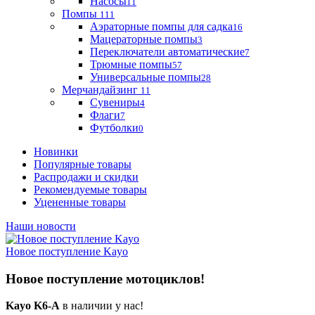
Насосы
11
Помпы
111
Аэраторные помпы для садка
16
Мацераторные помпы
3
Переключатели автоматические
7
Трюмные помпы
57
Универсальные помпы
28
Мерчандайзинг
11
Сувениры
4
Флаги
7
Футболки
0
Новинки
Популярные товары
Распродажи и скидки
Рекомендуемые товары
Уцененные товары
Наши новости
Новое поступление Kayo
Новое поступление мотоциклов!
Kayo K6-A
в наличии у нас!