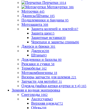
Перчатки
1014
Мотокуртки
386
Мотоочки
445
Джинсы/Штаны
185
Подшлемники и банданы
95
Мотозащита
308
Защита коленей и локтей
167
Защита шеи
15
Защитные вставки
30
Черепахи и защиты спины
96
Джерси и брюки
301
Джерси
208
Штаны
93
Дождевики и бахилы
80
Рюкзаки и сумки
58
Термобелье
162
Мотокомбинезоны
18
Визоры,запчасти для шлемов
221
Запчасти для мотобот
31
Одежда (майки,кепки,куртки и т.д)
165
Зимняя и водная экипировка
Снегоходы
1662
Аксессуары
3
Верхняя одежда
772
Обувь
208