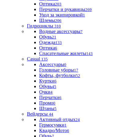
Оптика
203
Перчатки и рукавицы
269
Уход за экипировкой
1
Шлемы
206
Гидроциклы
310
Водные аксессуары
7
Обувь
21
Одежда
133
Оптика
6
Спасательные жилеты
143
Casual
135
Аксессуары
0
Головные уборы
17
Кофты, футболки
52
Куртки
6
Обувь
45
Очки
4
Перчатки
6
Промо
0
Штаны
5
Вейдерсы
44
Активный отдых
24
Гермосумки
1
Квадро/Мото
6
Обувь
7