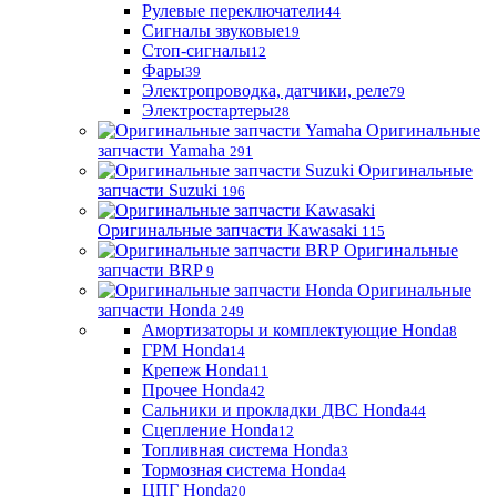
Рулевые переключатели
44
Сигналы звуковые
19
Стоп-сигналы
12
Фары
39
Электропроводка, датчики, реле
79
Электростартеры
28
Оригинальные
запчасти Yamaha
291
Оригинальные
запчасти Suzuki
196
Оригинальные запчасти Kawasaki
115
Оригинальные
запчасти BRP
9
Оригинальные
запчасти Honda
249
Амортизаторы и комплектующие Honda
8
ГРМ Honda
14
Крепеж Honda
11
Прочее Honda
42
Сальники и прокладки ДВС Honda
44
Сцепление Honda
12
Топливная система Honda
3
Тормозная система Honda
4
ЦПГ Honda
20