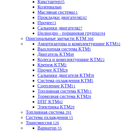
Кикстартер
35
Коленвалы
6
Масляная система
11
Прокладки двигателя
242
Прочее
13
Сальники двигателя
27
Цилиндро - поршневая группа
104
Оригинальные запчасти KTM
366
Амортизаторы и комплектующие KTM
32
Выхлопная система KTM
5
Двигатель KTM
48
Колеса и комплектующие KTM
22
Крепеж KTM
2
Прочее KTM
28
Сальники двигателя KTM
58
Система охлаждения KTM
5
Сцепление KTM
11
Топливная система KTM
11
Тормозная система KTM
26
ЦПГ KTM
42
Электрика KTM
29
Топливная система
291
Система охлаждения
15
Трансмиссия
126
Вариатор
55