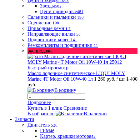
Цепи и звезды
1063
Звезды
582
Цепи приводные
481
Сальники и пыльники
190
Сцепление
198
Приводные ремни
7
Направляющие вилки
56
Подшипники колес
141
Ремкомплекты и подшипники
11
распродажа
Быстрый просмотр
Масло лодочное синтетическое LIQUI MOLY
Marine 4T Motor Oil 10W-40 1л
1 260 руб.
/ шт
1 400
руб.
В корзину
Подробнее
Купить в 1 клик
Сравнение
В избранное
В наличии
Запчасти
Двигатель
526
ГРМ
46
Картер, крышки мотора
42