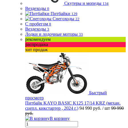
Скутеры и мопеды
134
Вездеходы
0
Питбайки
129
Снегоходы
22
С пробегом
8
Вездеходы
3
Лодки и лодочные моторы
33
рекомендуем
распродажа
хит продаж
Быстрый
просмотр
Питбайк KAYO BASIC K125 17/14 KRZ (механ.
сцепл. кикстартер , 2024 г.)
94 990 руб.
/ шт
99 990
руб.
В корзину