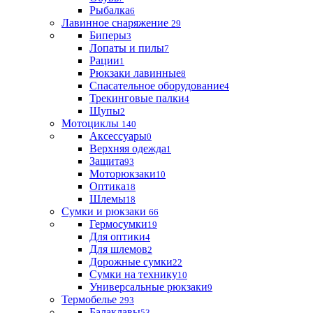
Рыбалка
6
Лавинное снаряжение
29
Биперы
3
Лопаты и пилы
7
Рации
1
Рюкзаки лавинные
8
Спасательное оборудование
4
Трекинговые палки
4
Щупы
2
Мотоциклы
140
Аксессуары
0
Верхняя одежда
1
Защита
93
Моторюкзаки
10
Оптика
18
Шлемы
18
Сумки и рюкзаки
66
Гермосумки
19
Для оптики
4
Для шлемов
2
Дорожные сумки
22
Сумки на технику
10
Универсальные рюкзаки
9
Термобелье
293
Балаклавы
53