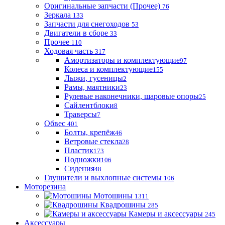
Оригинальные запчасти (Прочее)
76
Зеркала
133
Запчасти для снегоходов
53
Двигатели в сборе
33
Прочее
110
Ходовая часть
317
Амортизаторы и комплектующие
97
Колеса и комплектующие
155
Лыжи, гусеницы
2
Рамы, маятники
23
Рулевые наконечники, шаровые опоры
25
Сайлентблоки
8
Траверсы
7
Обвес
401
Болты, крепёж
46
Ветровые стекла
28
Пластик
173
Подножки
106
Сидения
48
Глушители и выхлопные системы
106
Моторезина
Мотошины
1311
Квадрошины
285
Камеры и аксессуары
245
Аксессуары