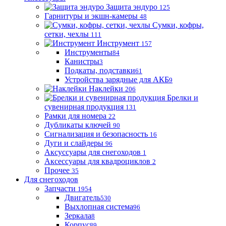
Защита эндуро
125
Гарнитуры и экшн-камеры
48
Сумки, кофры,
сетки, чехлы
111
Инструмент
157
Инструменты
84
Канистры
3
Подкаты, подставки
61
Устройства зарядные для АКБ
9
Наклейки
206
Брелки и
сувенирная продукция
131
Рамки для номера
22
Дубликаты ключей
90
Сигнализация и безопасность
16
Дуги и слайдеры
96
Аксуссуары для снегоходов
1
Аксессуары для квадроциклов
2
Прочее
35
Для снегоходов
Запчасти
1954
Двигатель
530
Выхлопная система
96
Зеркала
8
Корпус
89