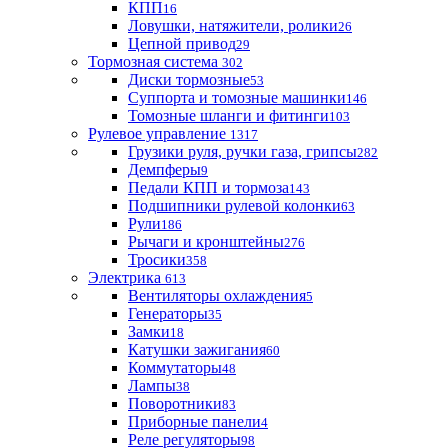
КПП
16
Ловушки, натяжители, ролики
26
Цепной привод
29
Тормозная система
302
Диски тормозные
53
Суппорта и томозные машинки
146
Томозные шланги и фитинги
103
Рулевое управление
1317
Грузики руля, ручки газа, грипсы
282
Демпферы
9
Педали КПП и тормоза
143
Подшипники рулевой колонки
63
Рули
186
Рычаги и кронштейны
276
Тросики
358
Электрика
613
Вентиляторы охлаждения
5
Генераторы
35
Замки
18
Катушки зажигания
60
Коммутаторы
48
Лампы
38
Поворотники
83
Приборные панели
4
Реле регуляторы
98