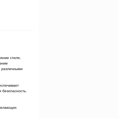
яние стиля,
шним
с различными
еспечивает
и безопасность.
 желающих