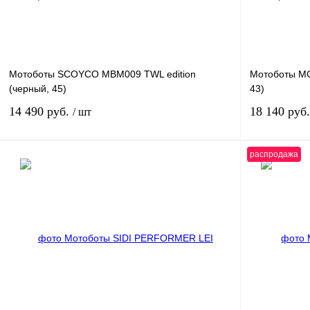
Мотоботы SCOYCO MBM009 TWL edition
Мотоботы MC
(черный, 45)
43)
14 490 руб.
18 140 руб
/ шт
распродажа
В корзину
Купить в 1 клик
К сравнению
Купить в 1 к
В избранное
В наличии
В избранное