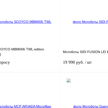
COYCO MBM006 TWL edition
Мотоботы SIDI FUSION LEI B
)
просу
19 990 руб.
/ шт
Запросить цену
лик
К сравнению
Купить в 1 клик
В наличии
В избранное