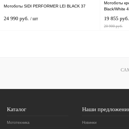
Мотоботы кр
Мотоботы SIDI PERFORMER LEI BLACK 37
Black/White 
24 990 руб.
19 855 руб
/ шт
20 900 руб.
В корзину
Купить в 1 клик
К сравнению
Купить в 1 к
В избранное
В наличии
В избранное
СА
Каталог
Наши предложени
Мототехника
Новинки