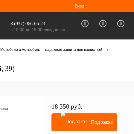
Вход
8 (937) 066-66-23
0
0
0
с 10:00 до 19:00 ежедневно
•
Мотоботы и мотообувь — надежная защита для ваших ног!
 39)
18 350 руб.
отзыв
Под заказ