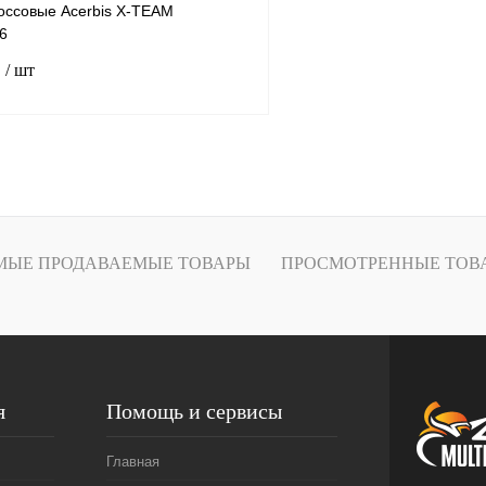
оссовые Acerbis X-TEAM
46
.
/ шт
В корзину
лик
К сравнению
В наличии
МЫЕ ПРОДАВАЕМЫЕ ТОВАРЫ
ПРОСМОТРЕННЫЕ ТОВ
я
Помощь и сервисы
Главная