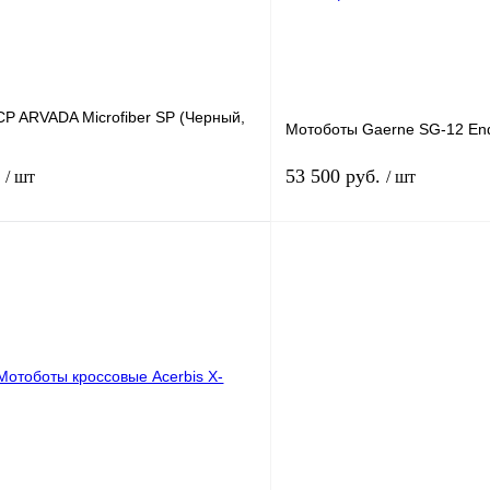
P ARVADA Microfiber SP (Черный,
Мотоботы Gaerne SG-12 End
.
53 500 руб.
/ шт
/ шт
В корзину
лик
К сравнению
Купить в 1 клик
В наличии
В избранное