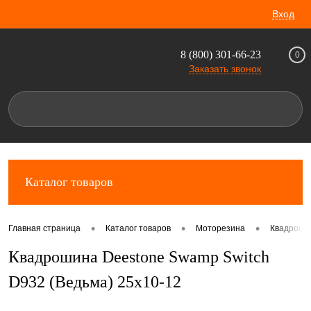
Вход
8 (800) 301-66-23
0
Заказать звонок
Каталог товаров
•
•
•
Главная страница
Каталог товаров
Моторезина
Квадроши
Квадрошина Deestone Swamp Switch
D932 (Ведьма) 25x10-12