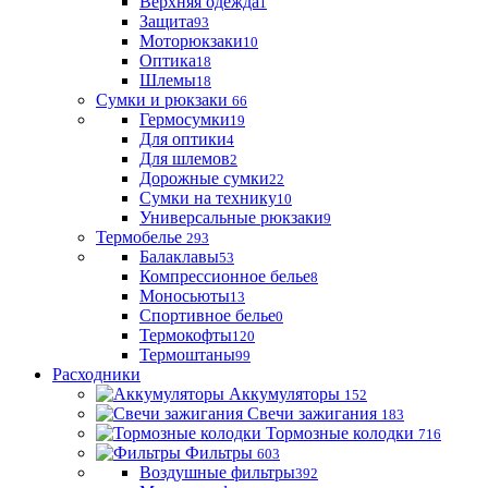
Верхняя одежда
1
Защита
93
Моторюкзаки
10
Оптика
18
Шлемы
18
Сумки и рюкзаки
66
Гермосумки
19
Для оптики
4
Для шлемов
2
Дорожные сумки
22
Сумки на технику
10
Универсальные рюкзаки
9
Термобелье
293
Балаклавы
53
Компрессионное белье
8
Моносьюты
13
Спортивное белье
0
Термокофты
120
Термоштаны
99
Расходники
Аккумуляторы
152
Свечи зажигания
183
Тормозные колодки
716
Фильтры
603
Воздушные фильтры
392