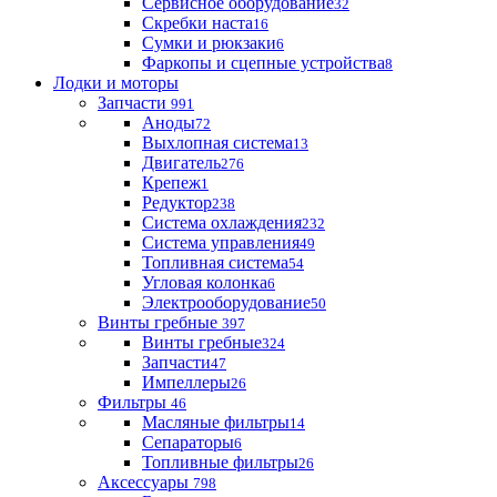
Сервисное оборудование
32
Скребки наста
16
Сумки и рюкзаки
6
Фаркопы и сцепные устройства
8
Лодки и моторы
Запчасти
991
Аноды
72
Выхлопная система
13
Двигатель
276
Крепеж
1
Редуктор
238
Система охлаждения
232
Система управления
49
Топливная система
54
Угловая колонка
6
Электрооборудование
50
Винты гребные
397
Винты гребные
324
Запчасти
47
Импеллеры
26
Фильтры
46
Масляные фильтры
14
Сепараторы
6
Топливные фильтры
26
Аксессуары
798