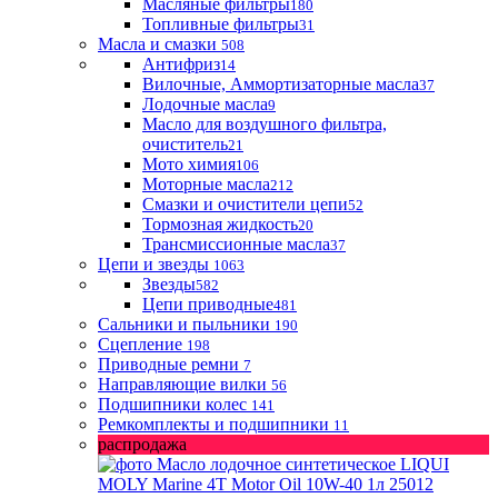
Масляные фильтры
180
Топливные фильтры
31
Масла и смазки
508
Антифриз
14
Вилочные, Аммортизаторные масла
37
Лодочные масла
9
Масло для воздушного фильтра,
очиститель
21
Мото химия
106
Моторные масла
212
Смазки и очистители цепи
52
Тормозная жидкость
20
Трансмиссионные масла
37
Цепи и звезды
1063
Звезды
582
Цепи приводные
481
Сальники и пыльники
190
Сцепление
198
Приводные ремни
7
Направляющие вилки
56
Подшипники колес
141
Ремкомплекты и подшипники
11
распродажа