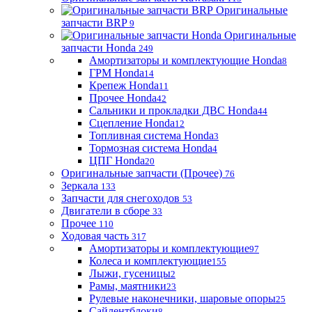
Оригинальные
запчасти BRP
9
Оригинальные
запчасти Honda
249
Амортизаторы и комплектующие Honda
8
ГРМ Honda
14
Крепеж Honda
11
Прочее Honda
42
Сальники и прокладки ДВС Honda
44
Сцепление Honda
12
Топливная система Honda
3
Тормозная система Honda
4
ЦПГ Honda
20
Оригинальные запчасти (Прочее)
76
Зеркала
133
Запчасти для снегоходов
53
Двигатели в сборе
33
Прочее
110
Ходовая часть
317
Амортизаторы и комплектующие
97
Колеса и комплектующие
155
Лыжи, гусеницы
2
Рамы, маятники
23
Рулевые наконечники, шаровые опоры
25
Сайлентблоки
8