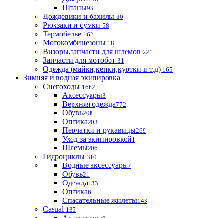
Штаны
93
Дождевики и бахилы
80
Рюкзаки и сумки
58
Термобелье
162
Мотокомбинезоны
18
Визоры,запчасти для шлемов
221
Запчасти для мотобот
31
Одежда (майки,кепки,куртки и т.д)
165
Зимняя и водная экипировка
Снегоходы
1662
Аксессуары
3
Верхняя одежда
772
Обувь
208
Оптика
203
Перчатки и рукавицы
269
Уход за экипировкой
1
Шлемы
206
Гидроциклы
310
Водные аксессуары
7
Обувь
21
Одежда
133
Оптика
6
Спасательные жилеты
143
Casual
135
Аксессуары