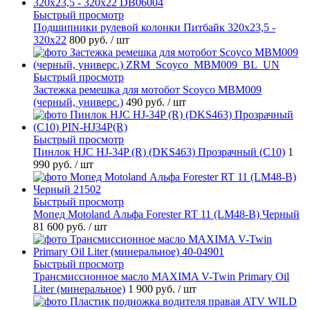
Быстрый просмотр
Подшипники рулевой колонки Питбайк 320x23,5 -
320x22
800 руб.
/ шт
Быстрый просмотр
Застежка ремешка для мотобот Scoyco MBM009
(черный, универс.)
490 руб.
/ шт
Быстрый просмотр
Пинлок HJC HJ-34P (R) (DKS463) Прозрачный (C10)
1
990 руб.
/ шт
Быстрый просмотр
Мопед Motoland Альфа Forester RT 11 (LM48-B) Черный
81 600 руб.
/ шт
Быстрый просмотр
Трансмиссионное масло MAXIMA V-Twin Primary Oil
Liter (минеральное)
1 900 руб.
/ шт