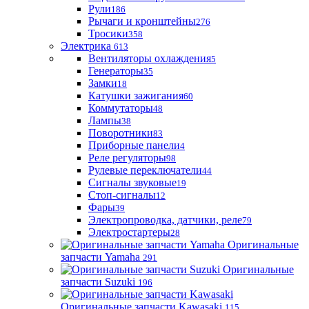
Рули
186
Рычаги и кронштейны
276
Тросики
358
Электрика
613
Вентиляторы охлаждения
5
Генераторы
35
Замки
18
Катушки зажигания
60
Коммутаторы
48
Лампы
38
Поворотники
83
Приборные панели
4
Реле регуляторы
98
Рулевые переключатели
44
Сигналы звуковые
19
Стоп-сигналы
12
Фары
39
Электропроводка, датчики, реле
79
Электростартеры
28
Оригинальные
запчасти Yamaha
291
Оригинальные
запчасти Suzuki
196
Оригинальные запчасти Kawasaki
115