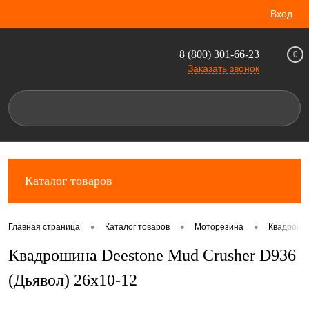
Вход
8 (800) 301-66-23
0
Заказать звонок
Каталог товаров
•
•
•
Главная страница
Каталог товаров
Моторезина
Квадроши
Квадрошина Deestone Mud Crusher D936
(Дьявол) 26x10-12