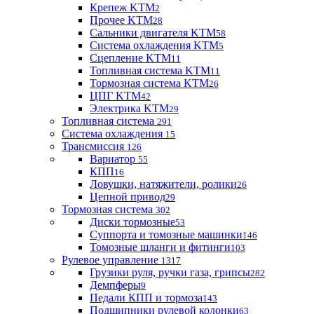
Крепеж KTM
2
Прочее KTM
28
Сальники двигателя KTM
58
Система охлаждения KTM
5
Сцепление KTM
11
Топливная система KTM
11
Тормозная система KTM
26
ЦПГ KTM
42
Электрика KTM
29
Топливная система
291
Система охлаждения
15
Трансмиссия
126
Вариатор
55
КПП
16
Ловушки, натяжители, ролики
26
Цепной привод
29
Тормозная система
302
Диски тормозные
53
Суппорта и томозные машинки
146
Томозные шланги и фитинги
103
Рулевое управление
1317
Грузики руля, ручки газа, грипсы
282
Демпферы
9
Педали КПП и тормоза
143
Подшипники рулевой колонки
63