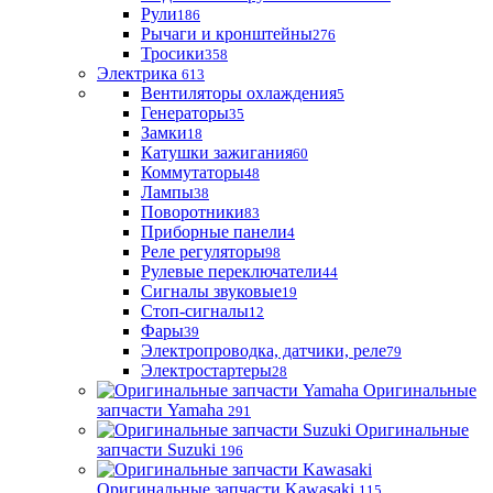
Рули
186
Рычаги и кронштейны
276
Тросики
358
Электрика
613
Вентиляторы охлаждения
5
Генераторы
35
Замки
18
Катушки зажигания
60
Коммутаторы
48
Лампы
38
Поворотники
83
Приборные панели
4
Реле регуляторы
98
Рулевые переключатели
44
Сигналы звуковые
19
Стоп-сигналы
12
Фары
39
Электропроводка, датчики, реле
79
Электростартеры
28
Оригинальные
запчасти Yamaha
291
Оригинальные
запчасти Suzuki
196
Оригинальные запчасти Kawasaki
115