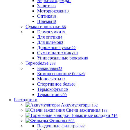
Верхняя одежда
1
Защита
93
Моторюкзаки
10
Оптика
18
Шлемы
18
Сумки и рюкзаки
66
Гермосумки
19
Для оптики
4
Для шлемов
2
Дорожные сумки
22
Сумки на технику
10
Универсальные рюкзаки
9
Термобелье
293
Балаклавы
53
Компрессионное белье
8
Моносьюты
13
Спортивное белье
0
Термокофты
120
Термоштаны
99
Расходники
Аккумуляторы
152
Свечи зажигания
183
Тормозные колодки
716
Фильтры
603
Воздушные фильтры
392