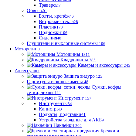
Траверсы
7
Обвес
401
Болты, крепёж
46
Ветровые стекла
28
Пластик
173
Подножки
106
Сидения
48
Глушители и выхлопные системы
106
Моторезина
Мотошины
1311
Квадрошины
285
Камеры и аксессуары
245
Аксессуары
Защита эндуро
125
Гарнитуры и экшн-камеры
48
Сумки, кофры,
сетки, чехлы
111
Инструмент
157
Инструменты
84
Канистры
3
Подкаты, подставки
61
Устройства зарядные для АКБ
9
Наклейки
206
Брелки и