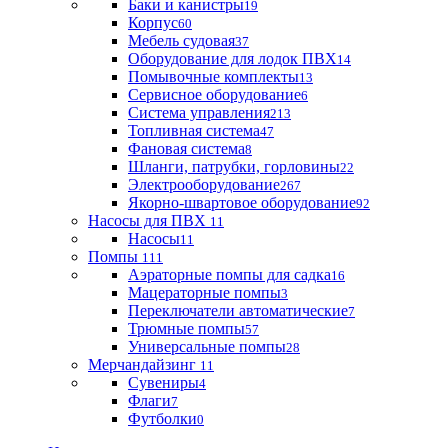
Баки и канистры
19
Корпус
60
Мебель судовая
37
Оборудование для лодок ПВХ
14
Помывочные комплекты
13
Сервисное оборудование
6
Система управления
213
Топливная система
47
Фановая система
8
Шланги, патрубки, горловины
22
Электрооборудование
267
Якорно-швартовое оборудование
92
Насосы для ПВХ
11
Насосы
11
Помпы
111
Аэраторные помпы для садка
16
Мацераторные помпы
3
Переключатели автоматические
7
Трюмные помпы
57
Универсальные помпы
28
Мерчандайзинг
11
Сувениры
4
Флаги
7
Футболки
0