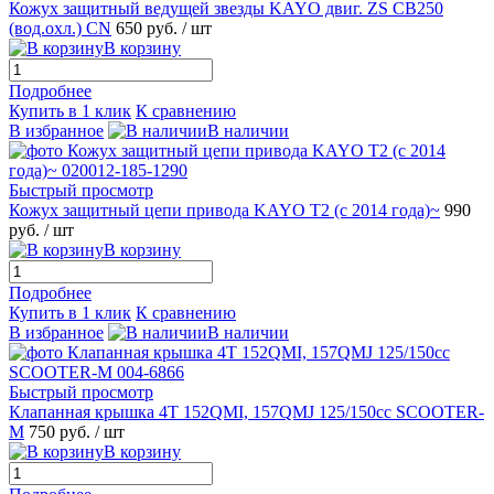
Кожух защитный ведущей звезды KAYO двиг. ZS CB250
(вод.охл.) CN
650 руб.
/ шт
В корзину
Подробнее
Купить в 1 клик
К сравнению
В избранное
В наличии
Быстрый просмотр
Кожух защитный цепи привода KAYO T2 (с 2014 года)~
990
руб.
/ шт
В корзину
Подробнее
Купить в 1 клик
К сравнению
В избранное
В наличии
Быстрый просмотр
Клапанная крышка 4T 152QMI, 157QMJ 125/150сс SCOOTER-
M
750 руб.
/ шт
В корзину