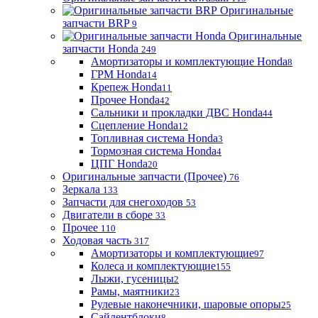
Оригинальные
запчасти BRP
9
Оригинальные
запчасти Honda
249
Амортизаторы и комплектующие Honda
8
ГРМ Honda
14
Крепеж Honda
11
Прочее Honda
42
Сальники и прокладки ДВС Honda
44
Сцепление Honda
12
Топливная система Honda
3
Тормозная система Honda
4
ЦПГ Honda
20
Оригинальные запчасти (Прочее)
76
Зеркала
133
Запчасти для снегоходов
53
Двигатели в сборе
33
Прочее
110
Ходовая часть
317
Амортизаторы и комплектующие
97
Колеса и комплектующие
155
Лыжи, гусеницы
2
Рамы, маятники
23
Рулевые наконечники, шаровые опоры
25
Сайлентблоки
8