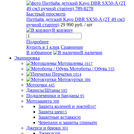
Быстрый просмотр
Питбайк детский Kayo DBR SX50-A (2T 49 см3
ручной стартер)
29 990 руб.
/ шт
В корзину
Подробнее
Купить в 1 клик
Сравнение
В избранное
В наличии
Экипировка
Мотошлемы
1617
Мотоботы / Обувь
535
Перчатки
1014
Мотокуртки
386
Мотоочки
445
Джинсы/Штаны
185
Подшлемники и банданы
95
Мотозащита
308
Защита коленей и локтей
167
Защита шеи
15
Защитные вставки
30
Черепахи и защиты спины
96
Джерси и брюки
301
Джерси
208