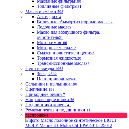
Масляные фильтры
180
Топливные фильтры
31
Масла и смазки
508
Антифриз
14
Вилочные, Аммортизаторные масла
37
Лодочные масла
9
Масло для воздушного фильтра,
очиститель
21
Мото химия
106
Моторные масла
212
Смазки и очистители цепи
52
Тормозная жидкость
20
Трансмиссионные масла
37
Цепи и звезды
1063
Звезды
582
Цепи приводные
481
Сальники и пыльники
190
Сцепление
198
Приводные ремни
7
Направляющие вилки
56
Подшипники колес
141
Ремкомплекты и подшипники
11
распродажа