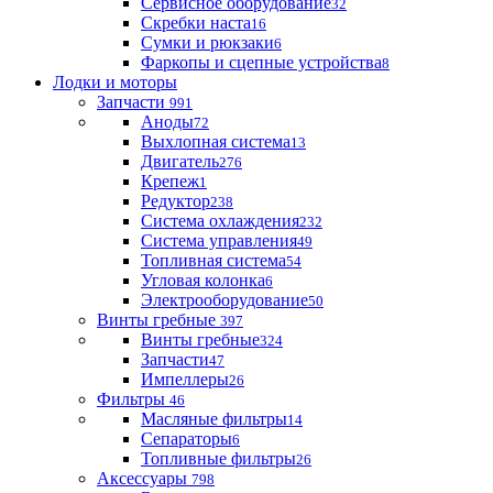
Сервисное оборудование
32
Скребки наста
16
Сумки и рюкзаки
6
Фаркопы и сцепные устройства
8
Лодки и моторы
Запчасти
991
Аноды
72
Выхлопная система
13
Двигатель
276
Крепеж
1
Редуктор
238
Система охлаждения
232
Система управления
49
Топливная система
54
Угловая колонка
6
Электрооборудование
50
Винты гребные
397
Винты гребные
324
Запчасти
47
Импеллеры
26
Фильтры
46
Масляные фильтры
14
Сепараторы
6
Топливные фильтры
26
Аксессуары
798