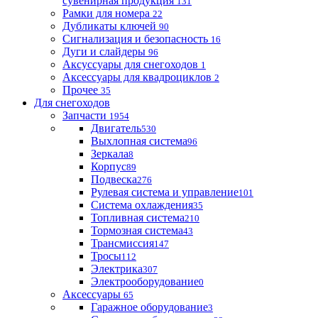
сувенирная продукция
131
Рамки для номера
22
Дубликаты ключей
90
Сигнализация и безопасность
16
Дуги и слайдеры
96
Аксуссуары для снегоходов
1
Аксессуары для квадроциклов
2
Прочее
35
Для снегоходов
Запчасти
1954
Двигатель
530
Выхлопная система
96
Зеркала
8
Корпус
89
Подвеска
276
Рулевая система и управление
101
Система охлаждения
35
Топливная система
210
Тормозная система
43
Трансмиссия
147
Тросы
112
Электрика
307
Электрооборудование
0
Аксессуары
65
Гаражное оборудование
3