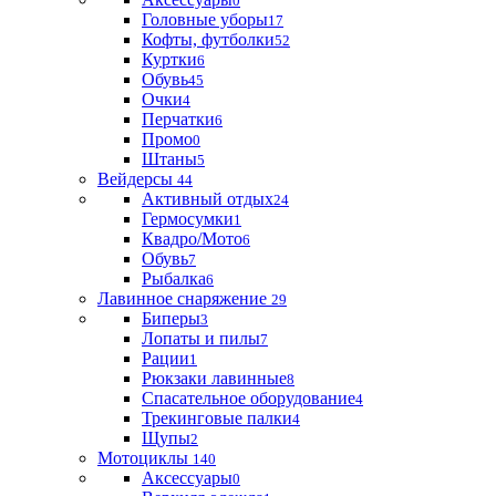
0
Головные уборы
17
Кофты, футболки
52
Куртки
6
Обувь
45
Очки
4
Перчатки
6
Промо
0
Штаны
5
Вейдерсы
44
Активный отдых
24
Гермосумки
1
Квадро/Мото
6
Обувь
7
Рыбалка
6
Лавинное снаряжение
29
Биперы
3
Лопаты и пилы
7
Рации
1
Рюкзаки лавинные
8
Спасательное оборудование
4
Трекинговые палки
4
Щупы
2
Мотоциклы
140
Аксессуары
0