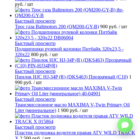
руб.
/ шт
Быстрый просмотр
Трос газа Baltmotors 200 (QM200-GY-B)
900 руб.
/ шт
Быстрый просмотр
Подшипники рулевой колонки Питбайк 320x23,5 -
320x22
800 руб.
/ шт
Быстрый просмотр
Пинлок HJC HJ-34P (R) (DKS463) Прозрачный (C10)
1
990 руб.
/ шт
Быстрый просмотр
Трансмиссионное масло MAXIMA V-Twin Primary Oil
Liter (минеральное)
1 900 руб.
/ шт
Быстрый просмотр
Пластик подножка водителя правая ATV WILD TRACK
X
2 500 руб.
/ шт