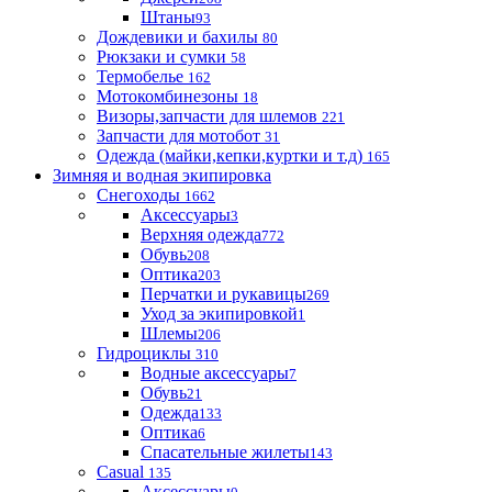
Штаны
93
Дождевики и бахилы
80
Рюкзаки и сумки
58
Термобелье
162
Мотокомбинезоны
18
Визоры,запчасти для шлемов
221
Запчасти для мотобот
31
Одежда (майки,кепки,куртки и т.д)
165
Зимняя и водная экипировка
Снегоходы
1662
Аксессуары
3
Верхняя одежда
772
Обувь
208
Оптика
203
Перчатки и рукавицы
269
Уход за экипировкой
1
Шлемы
206
Гидроциклы
310
Водные аксессуары
7
Обувь
21
Одежда
133
Оптика
6
Спасательные жилеты
143
Casual
135
Аксессуары