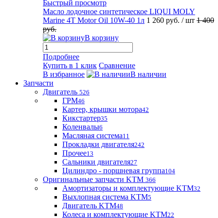
Быстрый просмотр
Масло лодочное синтетическое LIQUI MOLY
Marine 4T Motor Oil 10W-40 1л
1 260 руб.
/ шт
1 400
руб.
В корзину
Подробнее
Купить в 1 клик
Сравнение
В избранное
В наличии
Запчасти
Двигатель
526
ГРМ
46
Картер, крышки мотора
42
Кикстартер
35
Коленвалы
6
Масляная система
11
Прокладки двигателя
242
Прочее
13
Сальники двигателя
27
Цилиндро - поршневая группа
104
Оригинальные запчасти KTM
366
Амортизаторы и комплектующие KTM
32
Выхлопная система KTM
5
Двигатель KTM
48
Колеса и комплектующие KTM
22