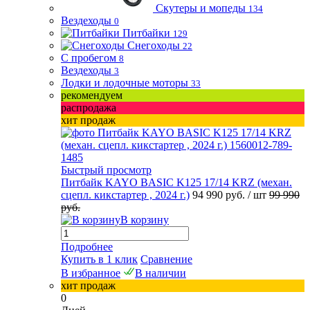
Скутеры и мопеды
134
Вездеходы
0
Питбайки
129
Снегоходы
22
С пробегом
8
Вездеходы
3
Лодки и лодочные моторы
33
рекомендуем
распродажа
хит продаж
Быстрый просмотр
Питбайк KAYO BASIC K125 17/14 KRZ (механ.
сцепл. кикстартер , 2024 г.)
94 990 руб.
/ шт
99 990
руб.
В корзину
Подробнее
Купить в 1 клик
Сравнение
В избранное
В наличии
хит продаж
0