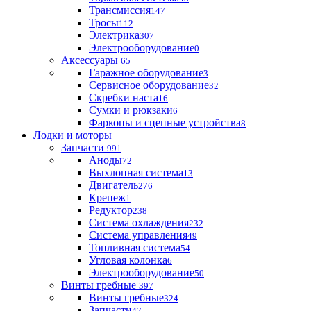
Трансмиссия
147
Тросы
112
Электрика
307
Электрооборудование
0
Аксессуары
65
Гаражное оборудование
3
Сервисное оборудование
32
Скребки наста
16
Сумки и рюкзаки
6
Фаркопы и сцепные устройства
8
Лодки и моторы
Запчасти
991
Аноды
72
Выхлопная система
13
Двигатель
276
Крепеж
1
Редуктор
238
Система охлаждения
232
Система управления
49
Топливная система
54
Угловая колонка
6
Электрооборудование
50
Винты гребные
397
Винты гребные
324
Запчасти
47