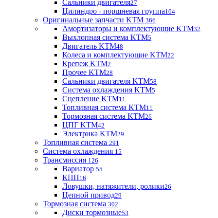
Сальники двигателя
27
Цилиндро - поршневая группа
104
Оригинальные запчасти KTM
366
Амортизаторы и комплектующие KTM
32
Выхлопная система KTM
5
Двигатель KTM
48
Колеса и комплектующие KTM
22
Крепеж KTM
2
Прочее KTM
28
Сальники двигателя KTM
58
Система охлаждения KTM
5
Сцепление KTM
11
Топливная система KTM
11
Тормозная система KTM
26
ЦПГ KTM
42
Электрика KTM
29
Топливная система
291
Система охлаждения
15
Трансмиссия
126
Вариатор
55
КПП
16
Ловушки, натяжители, ролики
26
Цепной привод
29
Тормозная система
302
Диски тормозные
53