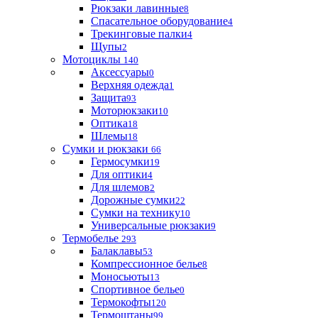
Рюкзаки лавинные
8
Спасательное оборудование
4
Трекинговые палки
4
Щупы
2
Мотоциклы
140
Аксессуары
0
Верхняя одежда
1
Защита
93
Моторюкзаки
10
Оптика
18
Шлемы
18
Сумки и рюкзаки
66
Гермосумки
19
Для оптики
4
Для шлемов
2
Дорожные сумки
22
Сумки на технику
10
Универсальные рюкзаки
9
Термобелье
293
Балаклавы
53
Компрессионное белье
8
Моносьюты
13
Спортивное белье
0
Термокофты
120
Термоштаны
99