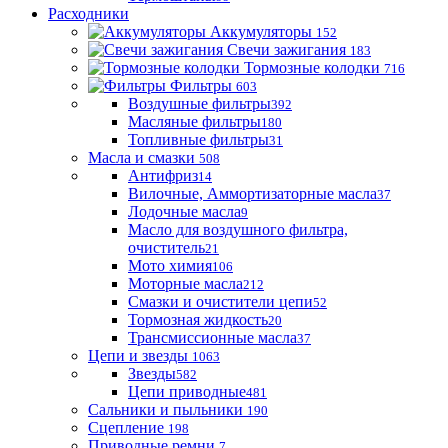
Расходники
Аккумуляторы
152
Свечи зажигания
183
Тормозные колодки
716
Фильтры
603
Воздушные фильтры
392
Масляные фильтры
180
Топливные фильтры
31
Масла и смазки
508
Антифриз
14
Вилочные, Аммортизаторные масла
37
Лодочные масла
9
Масло для воздушного фильтра,
очиститель
21
Мото химия
106
Моторные масла
212
Смазки и очистители цепи
52
Тормозная жидкость
20
Трансмиссионные масла
37
Цепи и звезды
1063
Звезды
582
Цепи приводные
481
Сальники и пыльники
190
Сцепление
198
Приводные ремни
7