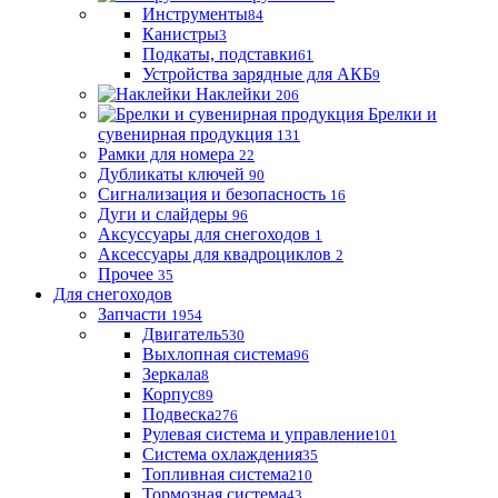
Инструменты
84
Канистры
3
Подкаты, подставки
61
Устройства зарядные для АКБ
9
Наклейки
206
Брелки и
сувенирная продукция
131
Рамки для номера
22
Дубликаты ключей
90
Сигнализация и безопасность
16
Дуги и слайдеры
96
Аксуссуары для снегоходов
1
Аксессуары для квадроциклов
2
Прочее
35
Для снегоходов
Запчасти
1954
Двигатель
530
Выхлопная система
96
Зеркала
8
Корпус
89
Подвеска
276
Рулевая система и управление
101
Система охлаждения
35
Топливная система
210
Тормозная система
43