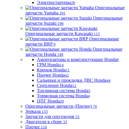
Электростартеры
28
Оригинальные
запчасти Yamaha
291
Оригинальные
запчасти Suzuki
196
Оригинальные запчасти Kawasaki
115
Оригинальные
запчасти BRP
9
Оригинальные
запчасти Honda
249
Амортизаторы и комплектующие Honda
8
ГРМ Honda
14
Крепеж Honda
11
Прочее Honda
42
Сальники и прокладки ДВС Honda
44
Сцепление Honda
12
Топливная система Honda
3
Тормозная система Honda
4
ЦПГ Honda
20
Оригинальные запчасти (Прочее)
76
Зеркала
133
Запчасти для снегоходов
53
Двигатели в сборе
33
Прочее
110