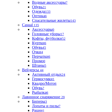
Водные аксессуары
7
Обувь
21
Одежда
133
Оптика
6
Спасательные жилеты
143
Casual
135
Аксессуары
0
Головные уборы
17
Кофты, футболки
52
Куртки
6
Обувь
45
Очки
4
Перчатки
6
Промо
0
Штаны
5
Вейдерсы
44
Активный отдых
24
Гермосумки
1
Квадро/Мото
6
Обувь
7
Рыбалка
6
Лавинное снаряжение
29
Биперы
3
Лопаты и пилы
7
Рации
1