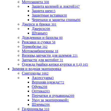
Мотозащита
308
Защита коленей и локтей
167
Защита шеи
15
Защитные вставки
30
Черепахи и защиты спины
96
Джерси и брюки
301
Джерси
208
Штаны
93
Дождевики и бахилы
80
Рюкзаки и сумки
58
Термобелье
162
Мотокомбинезоны
18
Визоры,запчасти для шлемов
221
Запчасти для мотобот
31
Одежда (майки,кепки,куртки и т.д)
165
Зимняя и водная экипировка
Снегоходы
1662
Аксессуары
3
Верхняя одежда
772
Обувь
208
Оптика
203
Перчатки и рукавицы
269
Уход за экипировкой
1
Шлемы
206
Гидроциклы
310