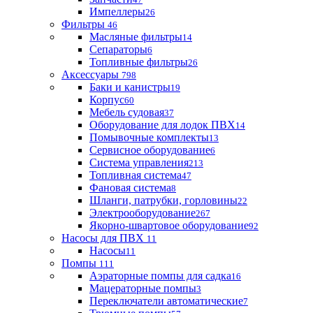
Импеллеры
26
Фильтры
46
Масляные фильтры
14
Сепараторы
6
Топливные фильтры
26
Аксессуары
798
Баки и канистры
19
Корпус
60
Мебель судовая
37
Оборудование для лодок ПВХ
14
Помывочные комплекты
13
Сервисное оборудование
6
Система управления
213
Топливная система
47
Фановая система
8
Шланги, патрубки, горловины
22
Электрооборудование
267
Якорно-швартовое оборудование
92
Насосы для ПВХ
11
Насосы
11
Помпы
111
Аэраторные помпы для садка
16
Мацераторные помпы
3
Переключатели автоматические
7