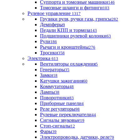
Суппорта и томозные машинки
146
Томозные шланги и фитинги
103
Рулевое управление
1317
Грузики руля, ручки газа, грипсы
282
Демпферы
9
Педали КПП и тормоза
143
Подшипники рулевой колонки
63
Рули
186
Рычаги и кронштейны
276
Тросики
358
Электрика
613
Вентиляторы охлаждения
5
Генераторы
35
Замки
18
Катушки зажигания
60
Коммутаторы
48
Лампы
38
Поворотники
83
Приборные панели
4
Реле регуляторы
98
Рулевые переключатели
44
Сигналы звуковые
19
Стоп-сигналы
12
Фары
39
Электропроводка, датчики, реле
79