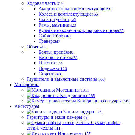
Ходовая часть
317
Амортизаторы и комплектующие
97
Колеса и комплектующие
155
Лыжи, гусеницы
2
Рамы, маятники
23
Рулевые наконечники, шаровые опоры
25
Сайлентблоки
8
Траверсы
7
Обвес
401
Болты, крепёж
46
Ветровые стекла
28
Пластик
173
Подножки
106
Сидения
48
Глушители и выхлопные системы
106
Моторезина
Мотошины
1311
Квадрошины
285
Камеры и аксессуары
245
Аксессуары
Защита эндуро
125
Гарнитуры и экшн-камеры
48
Сумки, кофры,
сетки, чехлы
111
Инструмент
157