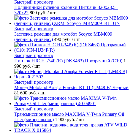
Быстрый просмотр
Подшипники рулевой колонки Питбайк 320x23,5 -
320x22
800 руб.
/ шт
Быстрый просмотр
Застежка ремешка для мотобот Scoyco MBM009
(черный, универс.)
490 руб.
/ шт
Быстрый просмотр
Пинлок HJC HJ-34P (R) (DKS463) Прозрачный (C10)
1
990 руб.
/ шт
Быстрый просмотр
Мопед Motoland Альфа Forester RT 11 (LM48-B) Черный
81 600 руб.
/ шт
Быстрый просмотр
Трансмиссионное масло MAXIMA V-Twin Primary Oil
Liter (минеральное)
1 900 руб.
/ шт