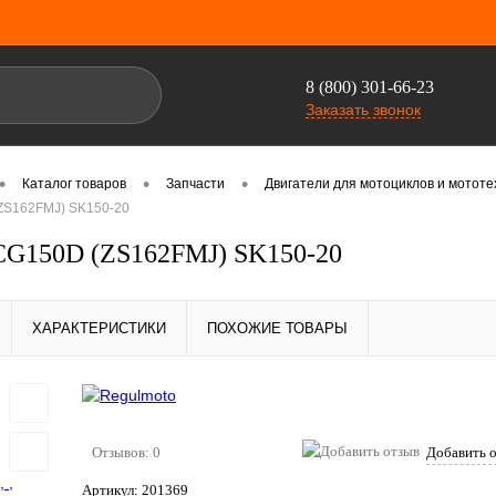
8 (800) 301-66-23
Заказать звонок
•
•
•
Каталог товаров
Запчасти
Двигатели для мотоциклов и мотот
ZS162FMJ) SK150-20
CG150D (ZS162FMJ) SK150-20
ХАРАКТЕРИСТИКИ
ПОХОЖИЕ ТОВАРЫ
Отзывов: 0
Добавить 
Артикул:
201369