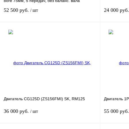
bore 75мм, 5 передач, без баланс. вала
52 500 руб.
24 000 руб
/ шт
Под заказ
Купить в 1 клик
К сравнению
Купить в 1 к
В избранное
Под заказ
В избранное
Двигатель CG125D (ZS156FMI) SK, RM125
Двигатель 
36 000 руб.
55 000 руб
/ шт