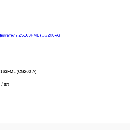
Под заказ
лик
К сравнению
Купить в 1 клик
Под заказ
В избранное
S163FML (CG200-A)
.
/ шт
Под заказ
лик
К сравнению