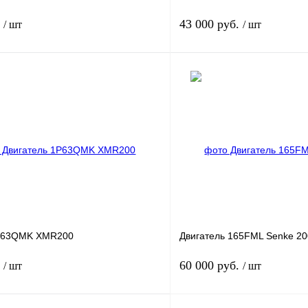
.
43 000 руб.
/ шт
/ шт
Под заказ
лик
К сравнению
Купить в 1 клик
Под заказ
В избранное
1P63QMK XMR200
Двигатель 165FML Senke 2
.
60 000 руб.
/ шт
/ шт