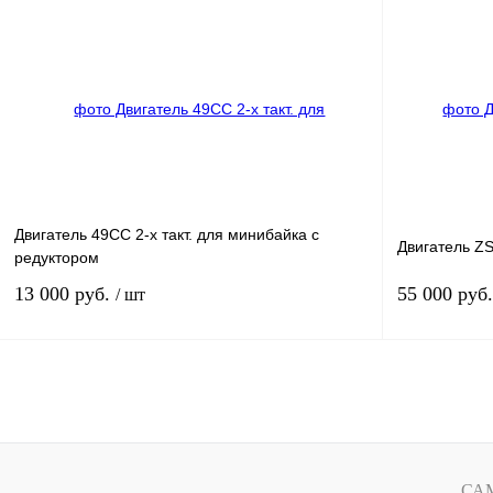
Купить в 1 клик
К сравнению
Купить в 1 к
В избранное
Под заказ
В избранное
Двигатель 49СС 2-х такт. для минибайка с
Двигатель Z
редуктором
13 000 руб.
55 000 руб
/ шт
Под заказ
Купить в 1 клик
К сравнению
Купить в 1 к
В избранное
Под заказ
В избранное
СА