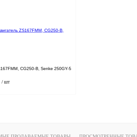
лик
К сравнению
Купить в 1 клик
Под заказ
В избранное
S167FMM, CG250-B, Senke 250GY-5
.
/ шт
Под заказ
лик
К сравнению
Под заказ
МЫЕ ПРОДАВАЕМЫЕ ТОВАРЫ
ПРОСМОТРЕННЫЕ ТОВ