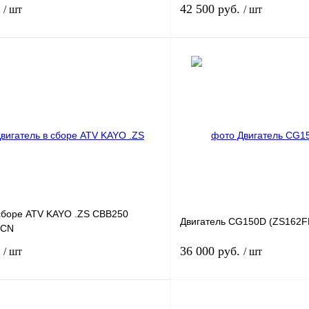
.
42 500 руб.
/ шт
/ шт
Под заказ
лик
К сравнению
Купить в 1 клик
Под заказ
В избранное
 сборе ATV KAYO .ZS CBB250
Двигатель CG150D (ZS162F
 CN
.
36 000 руб.
/ шт
/ шт
Под заказ