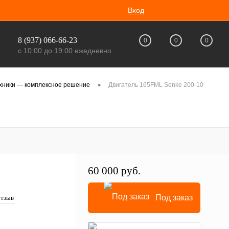
Вход
8 (937) 066-66-23
0
0
0
с 10:00 до 19:00 ежедневно
•
ехники — комплексное решение
Двигатель 165FML Senke 200-10
60 000 руб.
Под заказ
отзыв