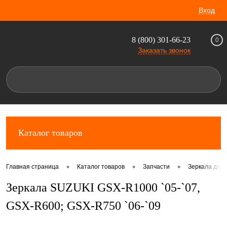
Вход
8 (800) 301-66-23
0
Заказать звонок
Каталог товаров
•
•
•
Главная страница
Каталог товаров
Запчасти
Зеркала для 
Зеркала SUZUKI GSX-R1000 `05-`07,
GSX-R600; GSX-R750 `06-`09