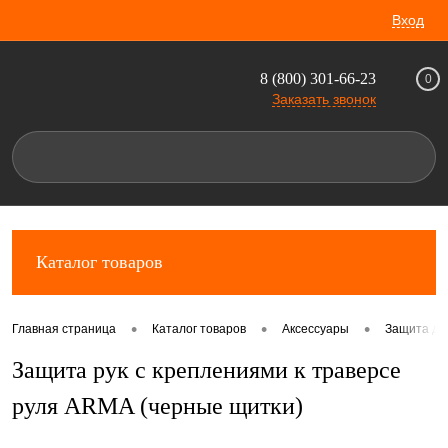
Вход
8 (800) 301-66-23
0
Заказать звонок
Каталог товаров
•
•
•
Главная страница
Каталог товаров
Аксессуары
Защита дл
Защита рук с креплениями к траверсе
руля ARMA (черные щитки)