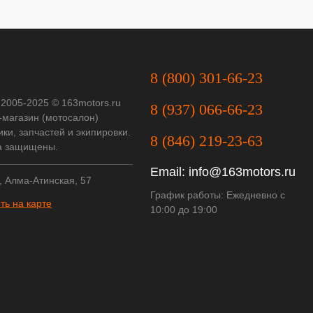
8 (800) 301-66-23
 2005-2025 © 163motors.ru
8 (937) 066-66-23
-магазин (мотосалон)
ки, запчастей и экипировки.
8 (846) 219-23-63
а защищены.
Email:
info@163motors.ru
, Алма-Атинская, 57
График работы: Ежедневно с
ть на карте
10:00 до 19:00