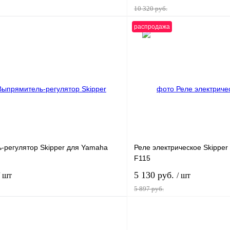
10 320 руб.
распродажа
В корзину
лик
К сравнению
Купить в 1 клик
В
В избранное
наличии
н
-регулятор Skipper для Yamaha
Реле электрическое Skipper
F115
5 130 руб.
/ шт
/ шт
5 897 руб.
В корзину