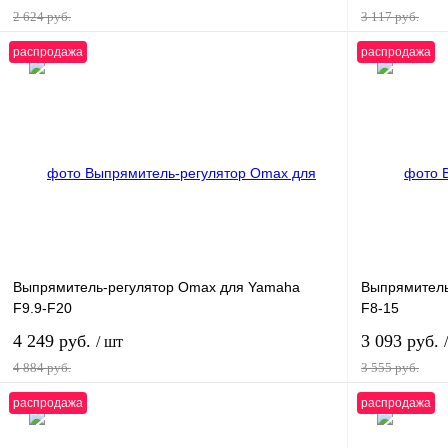
2 624 руб.
3 117 руб.
распродажа
распродажа
В корзину
Купить в 1 клик
К сравнению
Купить в 1 к
В избранное
В
В избранное
наличии
Выпрямитель-регулятор Omax для Yamaha
Выпрямитель
F9.9-F20
F8-15
4 249 руб.
3 093 руб.
/ шт
4 884 руб.
3 555 руб.
распродажа
распродажа
В корзину