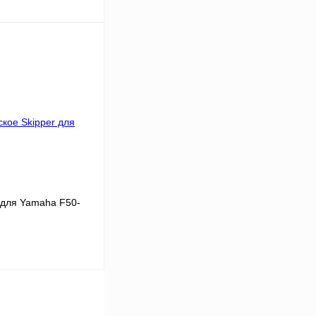
В корзину
К сравнению
В
аличии
 для Yamaha F50-
В корзину