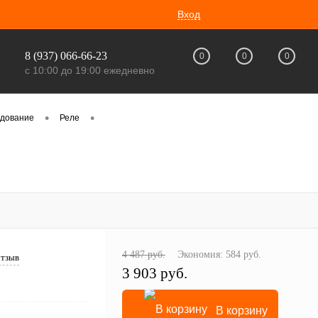
Вход
8 (937) 066-66-23
0
0
0
с 10:00 до 19:00 ежедневно
•
•
удование
Реле
4 487 руб.
Экономия:
584 руб.
отзыв
3 903 руб.
В корзину