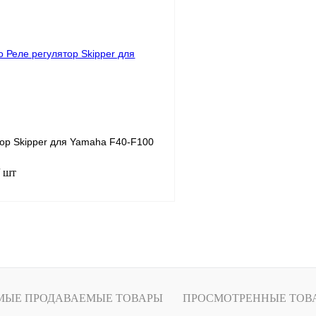
лик
К сравнению
Купить в 1 клик
В
В избранное
наличии
н
тор Skipper для Yamaha F40-F100
/ шт
В корзину
лик
К сравнению
В
МЫЕ ПРОДАВАЕМЫЕ ТОВАРЫ
ПРОСМОТРЕННЫЕ ТОВ
наличии