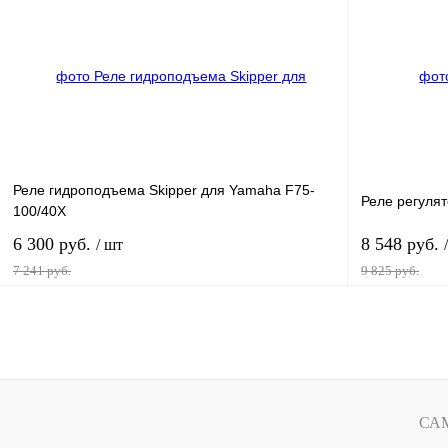
Купить в 1 клик
К сравнению
Купить в 1 к
В избранное
В
В избранное
наличии
Реле гидроподъема Skipper для Yamaha F75-
Реле регуля
100/40X
6 300 руб.
8 548 руб.
/ шт
7 241 руб.
9 825 руб.
В корзину
Купить в 1 клик
К сравнению
Купить в 1 к
В избранное
В
В избранное
СА
наличии