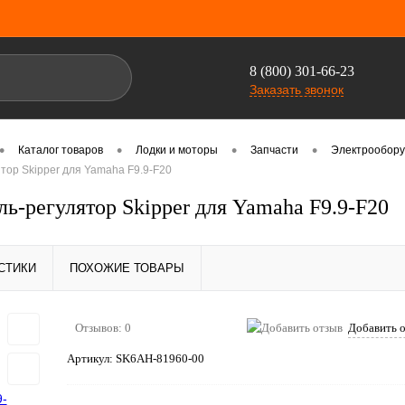
8 (800) 301-66-23
Заказать звонок
•
•
•
•
Каталог товаров
Лодки и моторы
Запчасти
Электрообор
тор Skipper для Yamaha F9.9-F20
ь-регулятор Skipper для Yamaha F9.9-F20
СТИКИ
ПОХОЖИЕ ТОВАРЫ
Отзывов: 0
Добавить 
Артикул:
SK6AH-81960-00