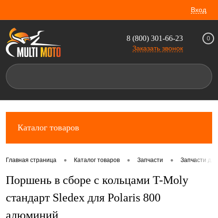
Вход
8 (800) 301-66-23
0
Заказать звонок
Каталог товаров
•
•
•
Главная страница
Каталог товаров
Запчасти
Запчасти для
Поршень в сборе с кольцами T-Moly
стандарт Sledex для Polaris 800
алюминий