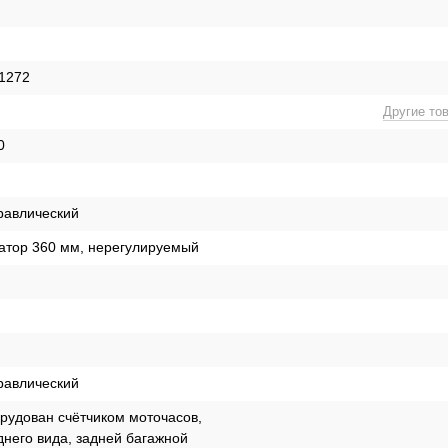
1272
Другие то
0
равлический
тор 360 мм, нерегулируемый
равлический
рудован счётчиком моточасов,
днего вида, задней багажной