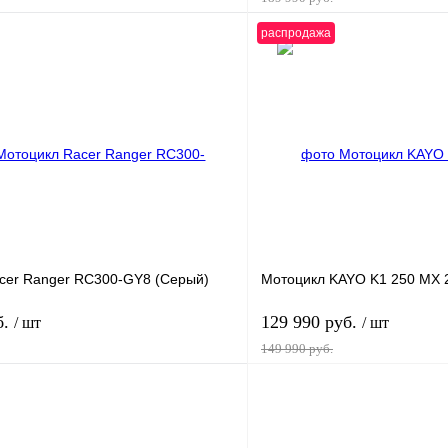
распродажа
В корзину
1 клик
К сравнению
Купить в 1 клик
В
В избранное
наличии
н
cer Ranger RC300-GY8 (Серый)
Мотоцикл KAYO K1 250 MX 
б.
129 990 руб.
/ шт
/ шт
149 990 руб.
В корзину