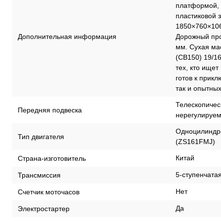
платформой, 
пластиковой 
1850×760×106
Дополнительная информация
Дорожный про
мм. Сухая мас
(CB150) 19/16
тех, кто ищет
готов к прикл
так и опытны
Телескопичес
Передняя подвеска
нерегулируе
Одноцилиндро
Тип двигателя
(ZS161FMJ)
Китай
Страна-изготовитель
5-ступенчатая
Трансмиссия
Нет
Счетчик моточасов
Да
Электростартер