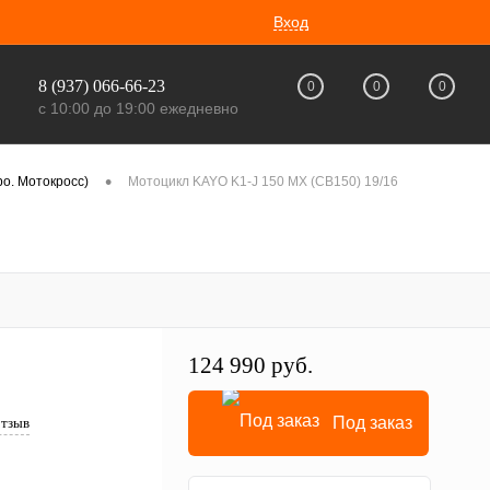
Вход
8 (937) 066-66-23
0
0
0
с 10:00 до 19:00 ежедневно
•
о. Мотокросс)
Мотоцикл KAYO K1-J 150 MX (CB150) 19/16
124 990 руб.
Под заказ
отзыв