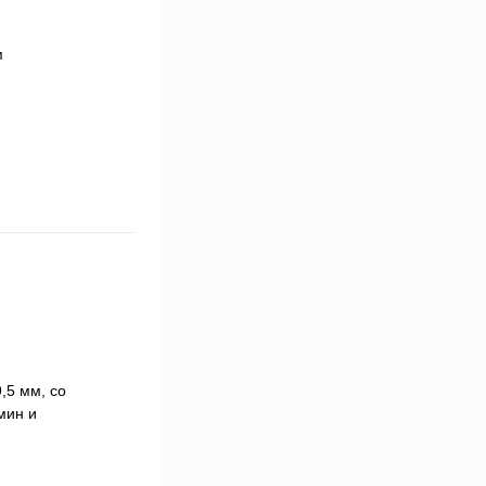
,5 мм, со
мин и
.