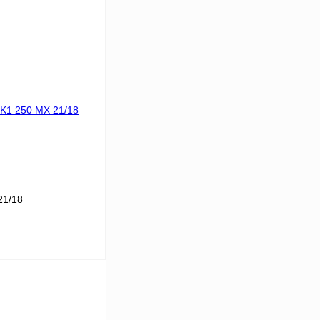
В корзину
К сравнению
В
аличии
21/18
В корзину