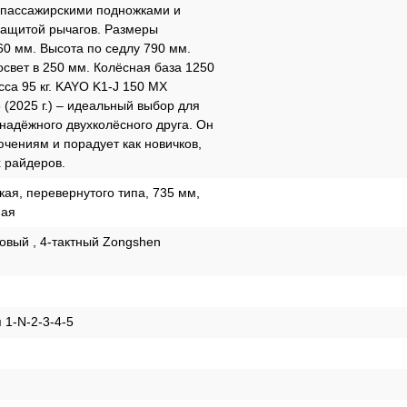
пассажирскими подножками и
защитой рычагов. Размеры
0 мм. Высота по седлу 790 мм.
свет в 250 мм. Колёсная база 1250
са 95 кг. KAYO K1-J 150 MX
 (2025 г.) – идеальный выбор для
 надёжного двухколёсного друга. Он
ючениям и порадует как новичков,
х райдеров.
кая, перевернутого типа, 735 мм,
мая
вый , 4-тактный Zongshen
 1-N-2-3-4-5