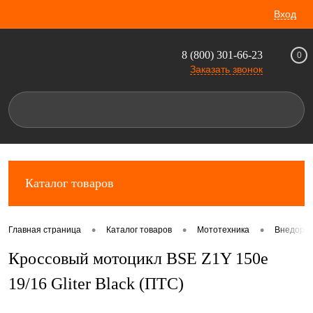
Вход
8 (800) 301-66-23
0
Заказать звонок
Каталог товаров
•
•
•
Главная страница
Каталог товаров
Мототехника
Внедорож
Кроссовый мотоцикл BSE Z1Y 150e
19/16 Gliter Black (ПТС)