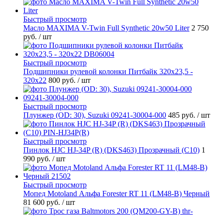
Быстрый просмотр
Масло MAXIMA V-Twin Full Synthetic 20w50 Liter
2 750
руб.
/ шт
Быстрый просмотр
Подшипники рулевой колонки Питбайк 320x23,5 -
320x22
800 руб.
/ шт
Быстрый просмотр
Плунжер (OD: 30), Suzuki 09241-30004-000
485 руб.
/ шт
Быстрый просмотр
Пинлок HJC HJ-34P (R) (DKS463) Прозрачный (C10)
1
990 руб.
/ шт
Быстрый просмотр
Мопед Motoland Альфа Forester RT 11 (LM48-B) Черный
81 600 руб.
/ шт