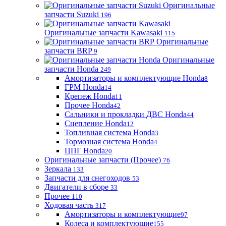
Оригинальные
запчасти Suzuki
196
Оригинальные запчасти Kawasaki
115
Оригинальные
запчасти BRP
9
Оригинальные
запчасти Honda
249
Амортизаторы и комплектующие Honda
8
ГРМ Honda
14
Крепеж Honda
11
Прочее Honda
42
Сальники и прокладки ДВС Honda
44
Сцепление Honda
12
Топливная система Honda
3
Тормозная система Honda
4
ЦПГ Honda
20
Оригинальные запчасти (Прочее)
76
Зеркала
133
Запчасти для снегоходов
53
Двигатели в сборе
33
Прочее
110
Ходовая часть
317
Амортизаторы и комплектующие
97
Колеса и комплектующие
155