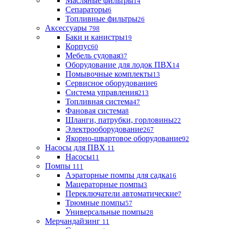
Масляные фильтры
14
Сепараторы
6
Топливные фильтры
26
Аксессуары
798
Баки и канистры
19
Корпус
60
Мебель судовая
37
Оборудование для лодок ПВХ
14
Помывочные комплекты
13
Сервисное оборудование
6
Система управления
213
Топливная система
47
Фановая система
8
Шланги, патрубки, горловины
22
Электрооборудование
267
Якорно-швартовое оборудование
92
Насосы для ПВХ
11
Насосы
11
Помпы
111
Аэраторные помпы для садка
16
Мацераторные помпы
3
Переключатели автоматические
7
Трюмные помпы
57
Универсальные помпы
28
Мерчандайзинг
11