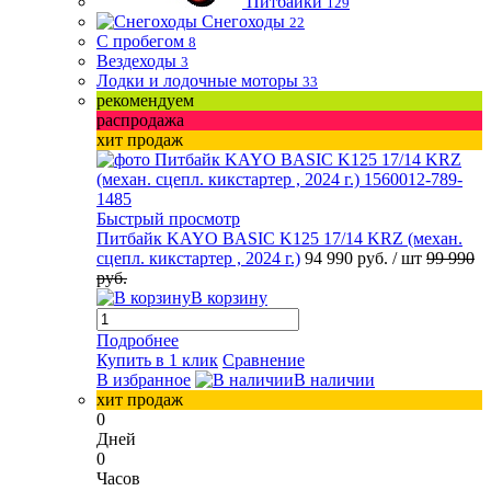
Питбайки
129
Снегоходы
22
С пробегом
8
Вездеходы
3
Лодки и лодочные моторы
33
рекомендуем
распродажа
хит продаж
Быстрый просмотр
Питбайк KAYO BASIC K125 17/14 KRZ (механ.
сцепл. кикстартер , 2024 г.)
94 990 руб.
/ шт
99 990
руб.
В корзину
Подробнее
Купить в 1 клик
Сравнение
В избранное
В наличии
хит продаж
0
Дней
0
Часов