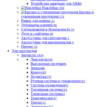
Устройства зарядные для АКБ
9
Наклейки
206
Брелки и
сувенирная продукция
131
Рамки для номера
22
Дубликаты ключей
90
Сигнализация и безопасность
16
Дуги и слайдеры
96
Аксуссуары для снегоходов
1
Аксессуары для квадроциклов
2
Прочее
35
Для снегоходов
Запчасти
1954
Двигатель
530
Выхлопная система
96
Зеркала
8
Корпус
89
Подвеска
276
Рулевая система и управление
101
Система охлаждения
35
Топливная система
210
Тормозная система
43
Трансмиссия
147
Тросы
112
Электрика
307