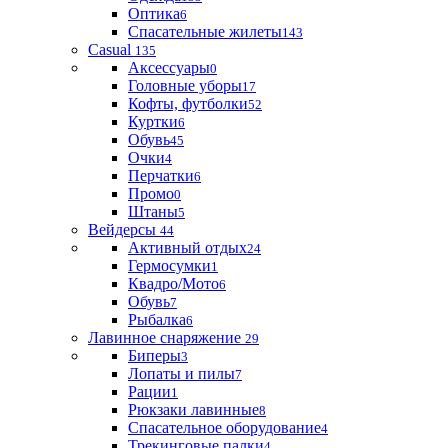
Оптика
6
Спасательные жилеты
143
Casual
135
Аксессуары
0
Головные уборы
17
Кофты, футболки
52
Куртки
6
Обувь
45
Очки
4
Перчатки
6
Промо
0
Штаны
5
Вейдерсы
44
Активный отдых
24
Гермосумки
1
Квадро/Мото
6
Обувь
7
Рыбалка
6
Лавинное снаряжение
29
Биперы
3
Лопаты и пилы
7
Рации
1
Рюкзаки лавинные
8
Спасательное оборудование
4
Трекинговые палки
4