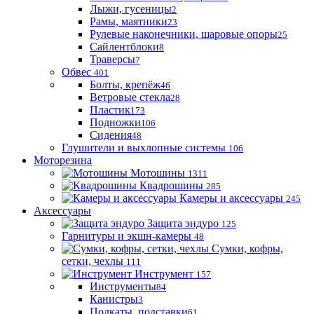
Лыжи, гусеницы
2
Рамы, маятники
23
Рулевые наконечники, шаровые опоры
25
Сайлентблоки
8
Траверсы
7
Обвес
401
Болты, крепёж
46
Ветровые стекла
28
Пластик
173
Подножки
106
Сидения
48
Глушители и выхлопные системы
106
Моторезина
Мотошины
1311
Квадрошины
285
Камеры и аксессуары
245
Аксессуары
Защита эндуро
125
Гарнитуры и экшн-камеры
48
Сумки, кофры,
сетки, чехлы
111
Инструмент
157
Инструменты
84
Канистры
3
Подкаты, подставки
61