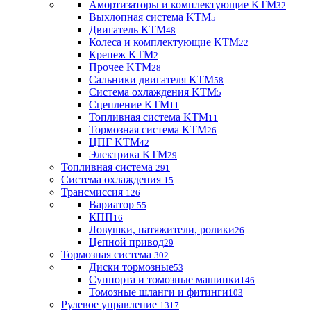
Амортизаторы и комплектующие KTM
32
Выхлопная система KTM
5
Двигатель KTM
48
Колеса и комплектующие KTM
22
Крепеж KTM
2
Прочее KTM
28
Сальники двигателя KTM
58
Система охлаждения KTM
5
Сцепление KTM
11
Топливная система KTM
11
Тормозная система KTM
26
ЦПГ KTM
42
Электрика KTM
29
Топливная система
291
Система охлаждения
15
Трансмиссия
126
Вариатор
55
КПП
16
Ловушки, натяжители, ролики
26
Цепной привод
29
Тормозная система
302
Диски тормозные
53
Суппорта и томозные машинки
146
Томозные шланги и фитинги
103
Рулевое управление
1317