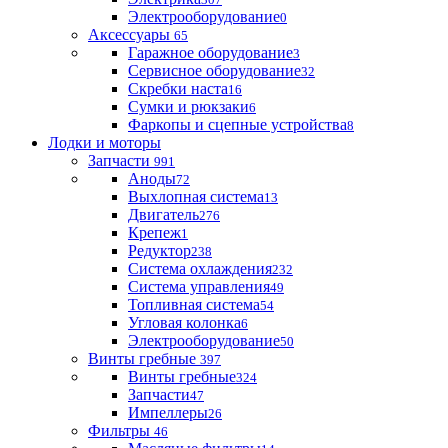
Электрооборудование
0
Аксессуары
65
Гаражное оборудование
3
Сервисное оборудование
32
Скребки наста
16
Сумки и рюкзаки
6
Фаркопы и сцепные устройства
8
Лодки и моторы
Запчасти
991
Аноды
72
Выхлопная система
13
Двигатель
276
Крепеж
1
Редуктор
238
Система охлаждения
232
Система управления
49
Топливная система
54
Угловая колонка
6
Электрооборудование
50
Винты гребные
397
Винты гребные
324
Запчасти
47
Импеллеры
26
Фильтры
46