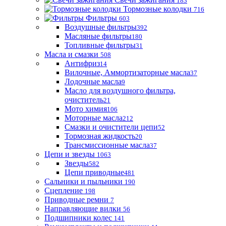
183
Тормозные колодки
716
Фильтры
603
Воздушные фильтры
392
Масляные фильтры
180
Топливные фильтры
31
Масла и смазки
508
Антифриз
14
Вилочные, Аммортизаторные масла
37
Лодочные масла
9
Масло для воздушного фильтра,
очиститель
21
Мото химия
106
Моторные масла
212
Смазки и очистители цепи
52
Тормозная жидкость
20
Трансмиссионные масла
37
Цепи и звезды
1063
Звезды
582
Цепи приводные
481
Сальники и пыльники
190
Сцепление
198
Приводные ремни
7
Направляющие вилки
56
Подшипники колес
141