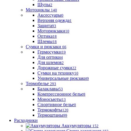
Щупы
2
Мотоциклы
140
Аксессуары
0
Верхняя одежда
1
Защита
93
Моторюкзаки
10
Оптика
18
Шлемы
18
Сумки и рюкзаки
66
Гермосумки
19
Для оптики
4
Для шлемов
2
Дорожные сумки
22
Сумки на технику
10
Универсальные рюкзаки
9
Термобелье
293
Балаклавы
53
Компрессионное белье
8
Моносьюты
13
Спортивное белье
0
Термокофты
120
Термоштаны
99
Расходники
Аккумуляторы
152
Свечи зажигания