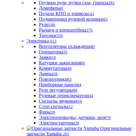
Грузики руля, ручки газа, грипсы
282
Демпферы
9
Педали КПП и тормоза
143
Подшипники рулевой колонки
63
Рули
186
Рычаги и кронштейны
276
Тросики
358
Электрика
613
Вентиляторы охлаждения
5
Генераторы
35
Замки
18
Катушки зажигания
60
Коммутаторы
48
Лампы
38
Поворотники
83
Приборные панели
4
Реле регуляторы
98
Рулевые переключатели
44
Сигналы звуковые
19
Стоп-сигналы
12
Фары
39
Электропроводка, датчики, реле
79
Электростартеры
28
Оригинальные
запчасти Yamaha
291