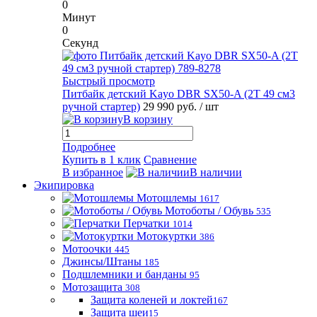
0
Минут
0
Секунд
Быстрый просмотр
Питбайк детский Kayo DBR SX50-A (2T 49 см3
ручной стартер)
29 990 руб.
/ шт
В корзину
Подробнее
Купить в 1 клик
Сравнение
В избранное
В наличии
Экипировка
Мотошлемы
1617
Мотоботы / Обувь
535
Перчатки
1014
Мотокуртки
386
Мотоочки
445
Джинсы/Штаны
185
Подшлемники и банданы
95
Мотозащита
308
Защита коленей и локтей
167
Защита шеи
15