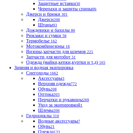
Защитные вставки
30
Черепахи и защиты спины
96
Джерси и брюки
301
Джерси
208
Штаны
93
Дождевики и бахилы
80
Рюкзаки и сумки
58
Термобелье
162
Мотокомбинезоны
18
Визоры,запчасти для шлемов
221
Запчасти для мотобот
31
Одежда (майки,кепки,куртки и т.д)
165
Зимняя и водная экипировка
Снегоходы
1662
Аксессуары
3
Верхняя одежда
772
Обувь
208
Оптика
203
Перчатки и рукавицы
269
Уход за экипировкой
1
Шлемы
206
Гидроциклы
310
Водные аксессуары
7
Обувь
21
Одежда
133