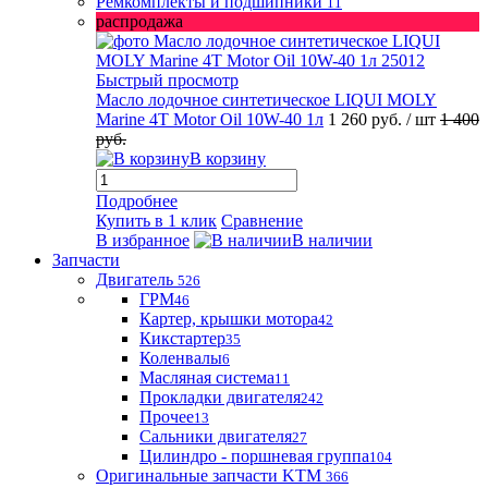
Ремкомплекты и подшипники
11
распродажа
Быстрый просмотр
Масло лодочное синтетическое LIQUI MOLY
Marine 4T Motor Oil 10W-40 1л
1 260 руб.
/ шт
1 400
руб.
В корзину
Подробнее
Купить в 1 клик
Сравнение
В избранное
В наличии
Запчасти
Двигатель
526
ГРМ
46
Картер, крышки мотора
42
Кикстартер
35
Коленвалы
6
Масляная система
11
Прокладки двигателя
242
Прочее
13
Сальники двигателя
27
Цилиндро - поршневая группа
104
Оригинальные запчасти KTM
366