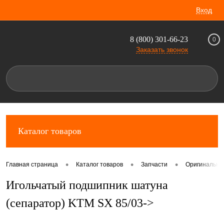
Вход
8 (800) 301-66-23
0
Заказать звонок
Каталог товаров
•
•
•
Главная страница
Каталог товаров
Запчасти
Оригинальны
Игольчатый подшипник шатуна
(сепаратор) KTM SX 85/03->