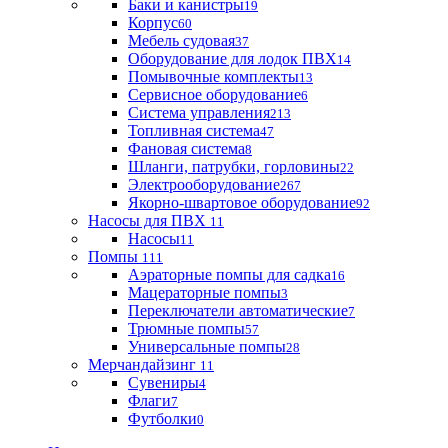
Баки и канистры
19
Корпус
60
Мебель судовая
37
Оборудование для лодок ПВХ
14
Помывочные комплекты
13
Сервисное оборудование
6
Система управления
213
Топливная система
47
Фановая система
8
Шланги, патрубки, горловины
22
Электрооборудование
267
Якорно-швартовое оборудование
92
Насосы для ПВХ
11
Насосы
11
Помпы
111
Аэраторные помпы для садка
16
Мацераторные помпы
3
Переключатели автоматические
7
Трюмные помпы
57
Универсальные помпы
28
Мерчандайзинг
11
Сувениры
4
Флаги
7
Футболки
0