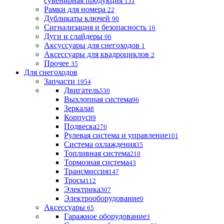
сувенирная продукция
131
Рамки для номера
22
Дубликаты ключей
90
Сигнализация и безопасность
16
Дуги и слайдеры
96
Аксуссуары для снегоходов
1
Аксессуары для квадроциклов
2
Прочее
35
Для снегоходов
Запчасти
1954
Двигатель
530
Выхлопная система
96
Зеркала
8
Корпус
89
Подвеска
276
Рулевая система и управление
101
Система охлаждения
35
Топливная система
210
Тормозная система
43
Трансмиссия
147
Тросы
112
Электрика
307
Электрооборудование
0
Аксессуары
65
Гаражное оборудование
3