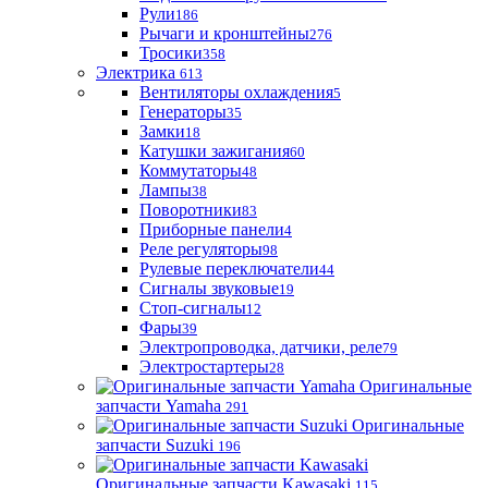
Рули
186
Рычаги и кронштейны
276
Тросики
358
Электрика
613
Вентиляторы охлаждения
5
Генераторы
35
Замки
18
Катушки зажигания
60
Коммутаторы
48
Лампы
38
Поворотники
83
Приборные панели
4
Реле регуляторы
98
Рулевые переключатели
44
Сигналы звуковые
19
Стоп-сигналы
12
Фары
39
Электропроводка, датчики, реле
79
Электростартеры
28
Оригинальные
запчасти Yamaha
291
Оригинальные
запчасти Suzuki
196
Оригинальные запчасти Kawasaki
115