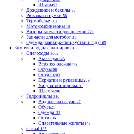
Штаны
93
Дождевики и бахилы
80
Рюкзаки и сумки
58
Термобелье
162
Мотокомбинезоны
18
Визоры,запчасти для шлемов
221
Запчасти для мотобот
31
Одежда (майки,кепки,куртки и т.д)
165
Зимняя и водная экипировка
Снегоходы
1662
Аксессуары
3
Верхняя одежда
772
Обувь
208
Оптика
203
Перчатки и рукавицы
269
Уход за экипировкой
1
Шлемы
206
Гидроциклы
310
Водные аксессуары
7
Обувь
21
Одежда
133
Оптика
6
Спасательные жилеты
143
Casual
135
Аксессуары