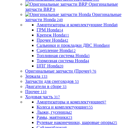
Оригинальные
запчасти BRP
9
Оригинальные
запчасти Honda
249
Амортизаторы и комплектующие Honda
8
ГРМ Honda
14
Крепеж Honda
11
Прочее Honda
42
Сальники и прокладки ДВС Honda
44
Сцепление Honda
12
Топливная система Honda
3
Тормозная система Honda
4
ЦПГ Honda
20
Оригинальные запчасти (Прочее)
76
Зеркала
133
Запчасти для снегоходов
53
Двигатели в сборе
33
Прочее
110
Ходовая часть
317
Амортизаторы и комплектующие
97
Колеса и комплектующие
155
Лыжи, гусеницы
2
Рамы, маятники
23
Рулевые наконечники, шаровые опоры
25
Сайлентблоки
8