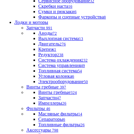
Сервисное оборудование
32
Скребки наста
16
Сумки и рюкзаки
6
Фаркопы и сцепные устройства
8
Лодки и моторы
Запчасти
991
Аноды
72
Выхлопная система
13
Двигатель
276
Крепеж
1
Редуктор
238
Система охлаждения
232
Система управления
49
Топливная система
54
Угловая колонка
6
Электрооборудование
50
Винты гребные
397
Винты гребные
324
Запчасти
47
Импеллеры
26
Фильтры
46
Масляные фильтры
14
Сепараторы
6
Топливные фильтры
26
Аксессуары
798