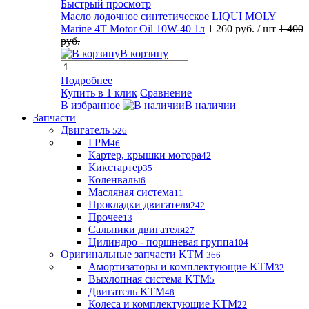
Быстрый просмотр
Масло лодочное синтетическое LIQUI MOLY
Marine 4T Motor Oil 10W-40 1л
1 260 руб.
/ шт
1 400
руб.
В корзину
Подробнее
Купить в 1 клик
Сравнение
В избранное
В наличии
Запчасти
Двигатель
526
ГРМ
46
Картер, крышки мотора
42
Кикстартер
35
Коленвалы
6
Масляная система
11
Прокладки двигателя
242
Прочее
13
Сальники двигателя
27
Цилиндро - поршневая группа
104
Оригинальные запчасти KTM
366
Амортизаторы и комплектующие KTM
32
Выхлопная система KTM
5
Двигатель KTM
48
Колеса и комплектующие KTM
22