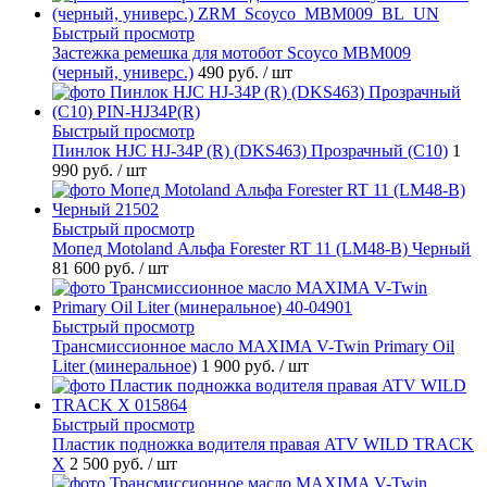
Быстрый просмотр
Застежка ремешка для мотобот Scoyco MBM009
(черный, универс.)
490 руб.
/ шт
Быстрый просмотр
Пинлок HJC HJ-34P (R) (DKS463) Прозрачный (C10)
1
990 руб.
/ шт
Быстрый просмотр
Мопед Motoland Альфа Forester RT 11 (LM48-B) Черный
81 600 руб.
/ шт
Быстрый просмотр
Трансмиссионное масло MAXIMA V-Twin Primary Oil
Liter (минеральное)
1 900 руб.
/ шт
Быстрый просмотр
Пластик подножка водителя правая ATV WILD TRACK
X
2 500 руб.
/ шт