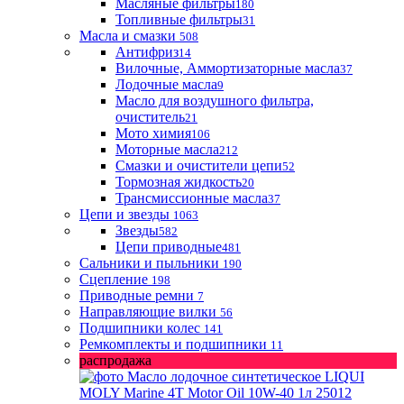
Масляные фильтры
180
Топливные фильтры
31
Масла и смазки
508
Антифриз
14
Вилочные, Аммортизаторные масла
37
Лодочные масла
9
Масло для воздушного фильтра,
очиститель
21
Мото химия
106
Моторные масла
212
Смазки и очистители цепи
52
Тормозная жидкость
20
Трансмиссионные масла
37
Цепи и звезды
1063
Звезды
582
Цепи приводные
481
Сальники и пыльники
190
Сцепление
198
Приводные ремни
7
Направляющие вилки
56
Подшипники колес
141
Ремкомплекты и подшипники
11
распродажа