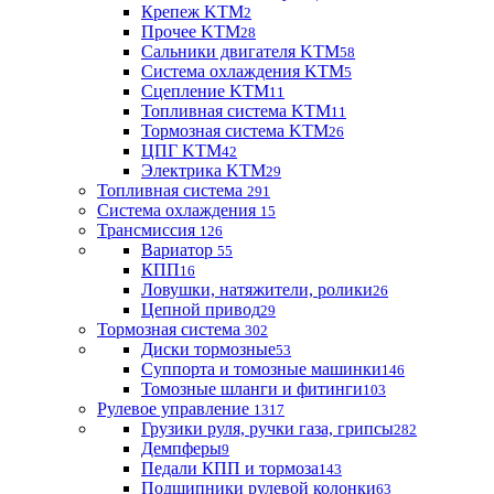
Крепеж KTM
2
Прочее KTM
28
Сальники двигателя KTM
58
Система охлаждения KTM
5
Сцепление KTM
11
Топливная система KTM
11
Тормозная система KTM
26
ЦПГ KTM
42
Электрика KTM
29
Топливная система
291
Система охлаждения
15
Трансмиссия
126
Вариатор
55
КПП
16
Ловушки, натяжители, ролики
26
Цепной привод
29
Тормозная система
302
Диски тормозные
53
Суппорта и томозные машинки
146
Томозные шланги и фитинги
103
Рулевое управление
1317
Грузики руля, ручки газа, грипсы
282
Демпферы
9
Педали КПП и тормоза
143
Подшипники рулевой колонки
63