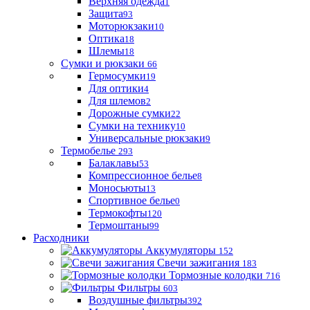
Верхняя одежда
1
Защита
93
Моторюкзаки
10
Оптика
18
Шлемы
18
Сумки и рюкзаки
66
Гермосумки
19
Для оптики
4
Для шлемов
2
Дорожные сумки
22
Сумки на технику
10
Универсальные рюкзаки
9
Термобелье
293
Балаклавы
53
Компрессионное белье
8
Моносьюты
13
Спортивное белье
0
Термокофты
120
Термоштаны
99
Расходники
Аккумуляторы
152
Свечи зажигания
183
Тормозные колодки
716
Фильтры
603
Воздушные фильтры
392