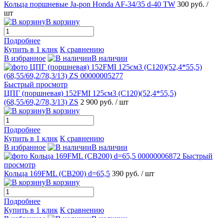
Кольца поршневые Ja-pon Honda AF-34/35 d-40 TW
300 руб.
/
шт
В корзину
Подробнее
Купить в 1 клик
К сравнению
В избранное
В наличии
Быстрый просмотр
ЦПГ (поршневая) 152FMI 125см3 (C120)(52,4*55,5)
(68,55/69,2/78,3/13) ZS
2 900 руб.
/ шт
В корзину
Подробнее
Купить в 1 клик
К сравнению
В избранное
В наличии
Быстрый
просмотр
Кольца 169FML (CB200) d=65,5
390 руб.
/ шт
В корзину
Подробнее
Купить в 1 клик
К сравнению