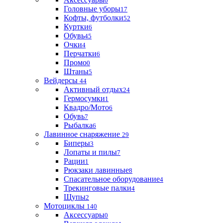
0
Головные уборы
17
Кофты, футболки
52
Куртки
6
Обувь
45
Очки
4
Перчатки
6
Промо
0
Штаны
5
Вейдерсы
44
Активный отдых
24
Гермосумки
1
Квадро/Мото
6
Обувь
7
Рыбалка
6
Лавинное снаряжение
29
Биперы
3
Лопаты и пилы
7
Рации
1
Рюкзаки лавинные
8
Спасательное оборудование
4
Трекинговые палки
4
Щупы
2
Мотоциклы
140
Аксессуары
0