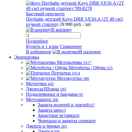
Быстрый просмотр
Питбайк детский Kayo DBR SX50-A (2T 49 см3
ручной стартер)
29 990 руб.
/ шт
В корзину
Подробнее
Купить в 1 клик
Сравнение
В избранное
В наличии
Экипировка
Мотошлемы
1617
Мотоботы / Обувь
535
Перчатки
1014
Мотокуртки
386
Мотоочки
445
Джинсы/Штаны
185
Подшлемники и банданы
95
Мотозащита
308
Защита коленей и локтей
167
Защита шеи
15
Защитные вставки
30
Черепахи и защиты спины
96
Джерси и брюки
301
Джерси
208