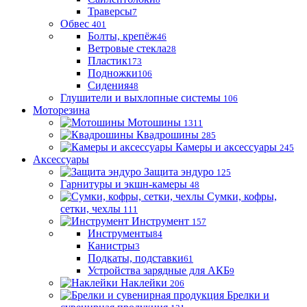
Траверсы
7
Обвес
401
Болты, крепёж
46
Ветровые стекла
28
Пластик
173
Подножки
106
Сидения
48
Глушители и выхлопные системы
106
Моторезина
Мотошины
1311
Квадрошины
285
Камеры и аксессуары
245
Аксессуары
Защита эндуро
125
Гарнитуры и экшн-камеры
48
Сумки, кофры,
сетки, чехлы
111
Инструмент
157
Инструменты
84
Канистры
3
Подкаты, подставки
61
Устройства зарядные для АКБ
9
Наклейки
206
Брелки и