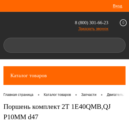
Вход
8 (800) 301-66-23
0
Заказать звонок
Каталог товаров
•
•
•
Главная страница
Каталог товаров
Запчасти
Двигатель: к
Поршень комплект 2Т 1E40QMB,QJ
P10MM d47