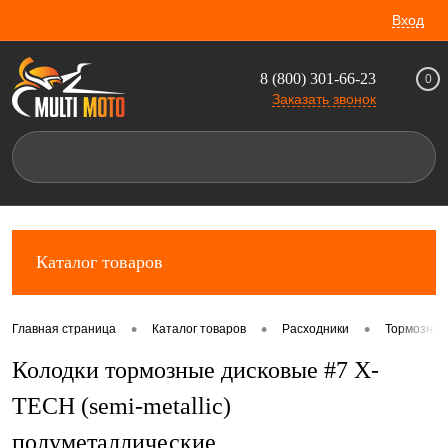
Вход
8 (800) 301-66-23
0
Заказать звонок
Каталог товаров
•
•
•
Главная страница
Каталог товаров
Расходники
Тормозные
Колодки тормозные дисковые #7 X-
TECH (semi-metallic)
полуметаллические