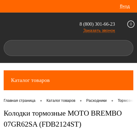
Вход
8 (800) 301-66-23
0
Заказать звонок
Каталог товаров
•
•
•
Главная страница
Каталог товаров
Расходники
Тормозные
Колодки тормозные MOTO BREMBO
07GR62SA (FDB2124ST)