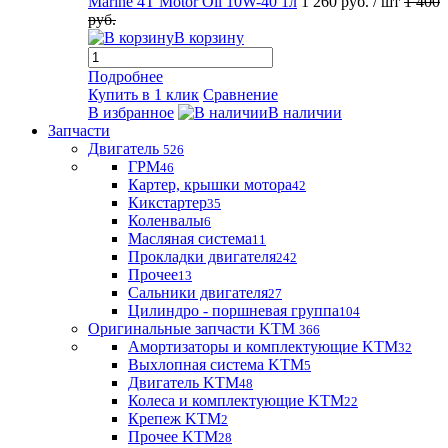
Marine 4T Motor Oil 10W-40 1л
1 260 руб.
/ шт
1 400
руб.
В корзину
Подробнее
Купить в 1 клик
Сравнение
В избранное
В наличии
Запчасти
Двигатель
526
ГРМ
46
Картер, крышки мотора
42
Кикстартер
35
Коленвалы
6
Масляная система
11
Прокладки двигателя
242
Прочее
13
Сальники двигателя
27
Цилиндро - поршневая группа
104
Оригинальные запчасти KTM
366
Амортизаторы и комплектующие KTM
32
Выхлопная система KTM
5
Двигатель KTM
48
Колеса и комплектующие KTM
22
Крепеж KTM
2
Прочее KTM
28