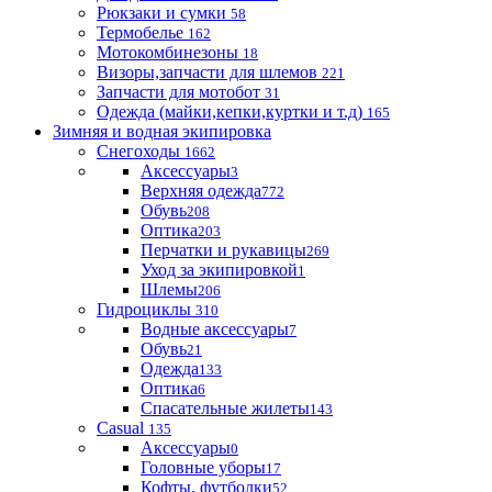
Рюкзаки и сумки
58
Термобелье
162
Мотокомбинезоны
18
Визоры,запчасти для шлемов
221
Запчасти для мотобот
31
Одежда (майки,кепки,куртки и т.д)
165
Зимняя и водная экипировка
Снегоходы
1662
Аксессуары
3
Верхняя одежда
772
Обувь
208
Оптика
203
Перчатки и рукавицы
269
Уход за экипировкой
1
Шлемы
206
Гидроциклы
310
Водные аксессуары
7
Обувь
21
Одежда
133
Оптика
6
Спасательные жилеты
143
Casual
135
Аксессуары
0
Головные уборы
17
Кофты, футболки
52