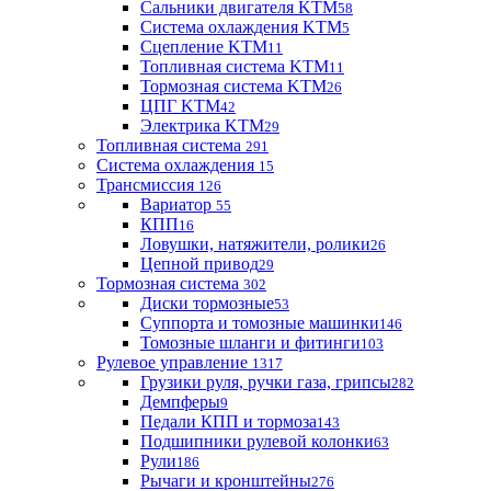
Сальники двигателя KTM
58
Система охлаждения KTM
5
Сцепление KTM
11
Топливная система KTM
11
Тормозная система KTM
26
ЦПГ KTM
42
Электрика KTM
29
Топливная система
291
Система охлаждения
15
Трансмиссия
126
Вариатор
55
КПП
16
Ловушки, натяжители, ролики
26
Цепной привод
29
Тормозная система
302
Диски тормозные
53
Суппорта и томозные машинки
146
Томозные шланги и фитинги
103
Рулевое управление
1317
Грузики руля, ручки газа, грипсы
282
Демпферы
9
Педали КПП и тормоза
143
Подшипники рулевой колонки
63
Рули
186
Рычаги и кронштейны
276