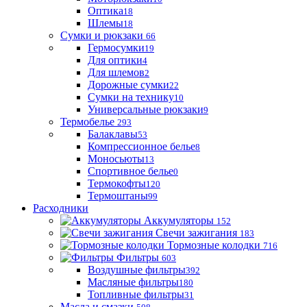
Оптика
18
Шлемы
18
Сумки и рюкзаки
66
Гермосумки
19
Для оптики
4
Для шлемов
2
Дорожные сумки
22
Сумки на технику
10
Универсальные рюкзаки
9
Термобелье
293
Балаклавы
53
Компрессионное белье
8
Моносьюты
13
Спортивное белье
0
Термокофты
120
Термоштаны
99
Расходники
Аккумуляторы
152
Свечи зажигания
183
Тормозные колодки
716
Фильтры
603
Воздушные фильтры
392
Масляные фильтры
180
Топливные фильтры
31
Масла и смазки