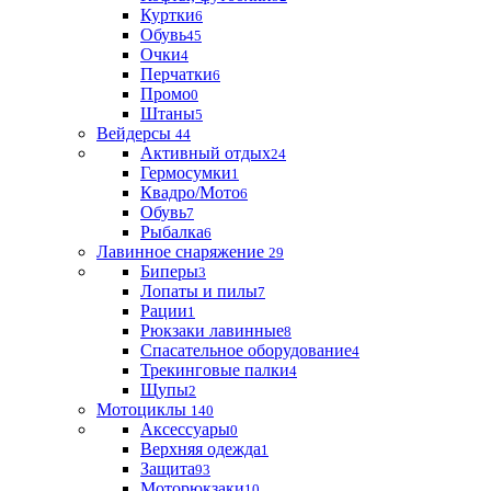
Куртки
6
Обувь
45
Очки
4
Перчатки
6
Промо
0
Штаны
5
Вейдерсы
44
Активный отдых
24
Гермосумки
1
Квадро/Мото
6
Обувь
7
Рыбалка
6
Лавинное снаряжение
29
Биперы
3
Лопаты и пилы
7
Рации
1
Рюкзаки лавинные
8
Спасательное оборудование
4
Трекинговые палки
4
Щупы
2
Мотоциклы
140
Аксессуары
0
Верхняя одежда
1
Защита
93
Моторюкзаки
10