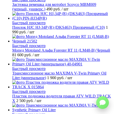
Застежка ремешка для мотобот Scoyco MBM009
(черный, универс.)
490 руб.
/ шт
Быстрый просмотр
Пинлок HJC HJ-34P (R) (DKS463) Прозрачный (C10)
1
990 руб.
/ шт
Быстрый просмотр
Мопед Motoland Альфа Forester RT 11 (LM48-B) Черный
81 600 руб.
/ шт
Быстрый просмотр
Трансмиссионное масло MAXIMA V-Twin Primary Oil
Liter (минеральное)
1 900 руб.
/ шт
Быстрый просмотр
Пластик подножка водителя правая ATV WILD TRACK
X
2 500 руб.
/ шт