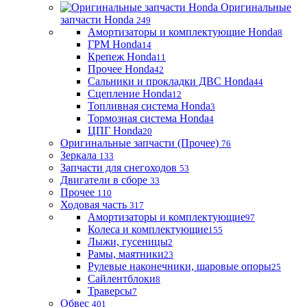
Оригинальные
запчасти Honda
249
Амортизаторы и комплектующие Honda
8
ГРМ Honda
14
Крепеж Honda
11
Прочее Honda
42
Сальники и прокладки ДВС Honda
44
Сцепление Honda
12
Топливная система Honda
3
Тормозная система Honda
4
ЦПГ Honda
20
Оригинальные запчасти (Прочее)
76
Зеркала
133
Запчасти для снегоходов
53
Двигатели в сборе
33
Прочее
110
Ходовая часть
317
Амортизаторы и комплектующие
97
Колеса и комплектующие
155
Лыжи, гусеницы
2
Рамы, маятники
23
Рулевые наконечники, шаровые опоры
25
Сайлентблоки
8
Траверсы
7
Обвес
401