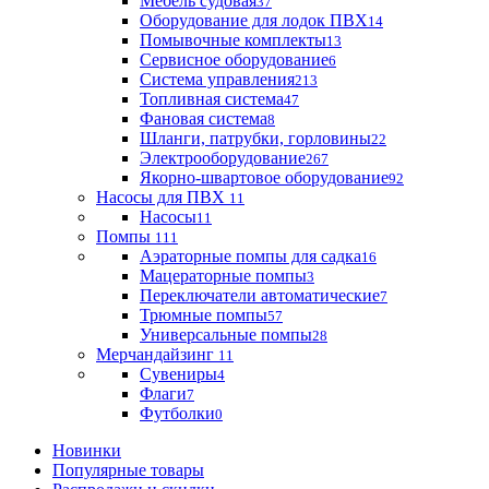
Мебель судовая
37
Оборудование для лодок ПВХ
14
Помывочные комплекты
13
Сервисное оборудование
6
Система управления
213
Топливная система
47
Фановая система
8
Шланги, патрубки, горловины
22
Электрооборудование
267
Якорно-швартовое оборудование
92
Насосы для ПВХ
11
Насосы
11
Помпы
111
Аэраторные помпы для садка
16
Мацераторные помпы
3
Переключатели автоматические
7
Трюмные помпы
57
Универсальные помпы
28
Мерчандайзинг
11
Сувениры
4
Флаги
7
Футболки
0
Новинки
Популярные товары