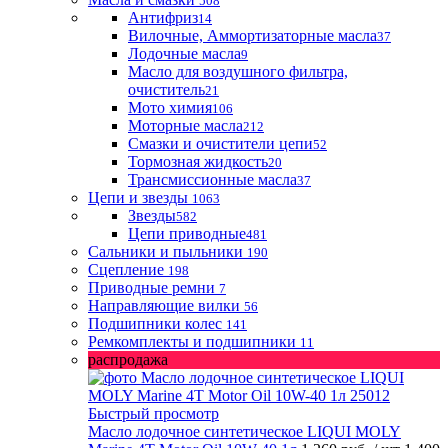
508
Антифриз
14
Вилочные, Аммортизаторные масла
37
Лодочные масла
9
Масло для воздушного фильтра,
очиститель
21
Мото химия
106
Моторные масла
212
Смазки и очистители цепи
52
Тормозная жидкость
20
Трансмиссионные масла
37
Цепи и звезды
1063
Звезды
582
Цепи приводные
481
Сальники и пыльники
190
Сцепление
198
Приводные ремни
7
Направляющие вилки
56
Подшипники колес
141
Ремкомплекты и подшипники
11
распродажа
Быстрый просмотр
Масло лодочное синтетическое LIQUI MOLY