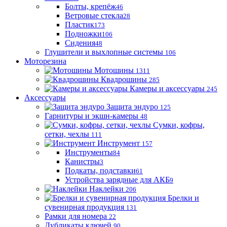
Болты, крепёж
46
Ветровые стекла
28
Пластик
173
Подножки
106
Сидения
48
Глушители и выхлопные системы
106
Моторезина
Мотошины
1311
Квадрошины
285
Камеры и аксессуары
245
Аксессуары
Защита эндуро
125
Гарнитуры и экшн-камеры
48
Сумки, кофры,
сетки, чехлы
111
Инструмент
157
Инструменты
84
Канистры
3
Подкаты, подставки
61
Устройства зарядные для АКБ
9
Наклейки
206
Брелки и
сувенирная продукция
131
Рамки для номера
22
Дубликаты ключей
90