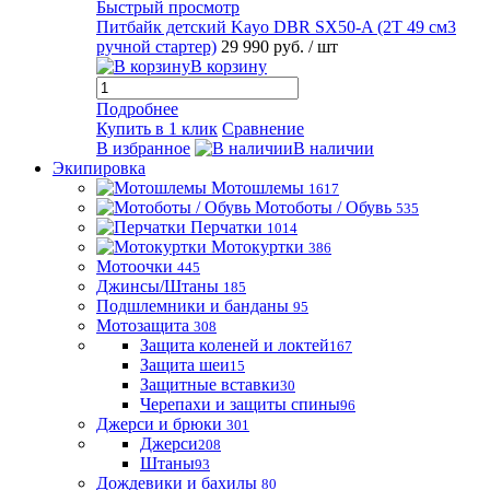
Быстрый просмотр
Питбайк детский Kayo DBR SX50-A (2T 49 см3
ручной стартер)
29 990 руб.
/ шт
В корзину
Подробнее
Купить в 1 клик
Сравнение
В избранное
В наличии
Экипировка
Мотошлемы
1617
Мотоботы / Обувь
535
Перчатки
1014
Мотокуртки
386
Мотоочки
445
Джинсы/Штаны
185
Подшлемники и банданы
95
Мотозащита
308
Защита коленей и локтей
167
Защита шеи
15
Защитные вставки
30
Черепахи и защиты спины
96
Джерси и брюки
301
Джерси
208
Штаны
93
Дождевики и бахилы
80