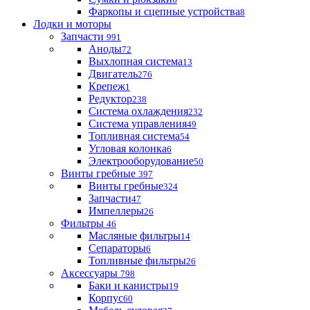
Фаркопы и сцепные устройства
8
Лодки и моторы
Запчасти
991
Аноды
72
Выхлопная система
13
Двигатель
276
Крепеж
1
Редуктор
238
Система охлаждения
232
Система управления
49
Топливная система
54
Угловая колонка
6
Электрооборудование
50
Винты гребные
397
Винты гребные
324
Запчасти
47
Импеллеры
26
Фильтры
46
Масляные фильтры
14
Сепараторы
6
Топливные фильтры
26
Аксессуары
798
Баки и канистры
19
Корпус
60