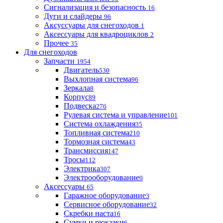
Сигнализация и безопасность
16
Дуги и слайдеры
96
Аксуссуары для снегоходов
1
Аксессуары для квадроциклов
2
Прочее
35
Для снегоходов
Запчасти
1954
Двигатель
530
Выхлопная система
96
Зеркала
8
Корпус
89
Подвеска
276
Рулевая система и управление
101
Система охлаждения
35
Топливная система
210
Тормозная система
43
Трансмиссия
147
Тросы
112
Электрика
307
Электрооборудование
0
Аксессуары
65
Гаражное оборудование
3
Сервисное оборудование
32
Скребки наста
16
Сумки и рюкзаки
6