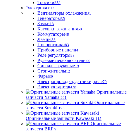
Тросики
358
Электрика
613
Вентиляторы охлаждения
5
Генераторы
35
Замки
18
Катушки зажигания
60
Коммутаторы
48
Лампы
38
Поворотники
83
Приборные панели
4
Реле регуляторы
98
Рулевые переключатели
44
Сигналы звуковые
19
Стоп-сигналы
12
Фары
39
Электропроводка, датчики, реле
79
Электростартеры
28
Оригинальные
запчасти Yamaha
291
Оригинальные
запчасти Suzuki
196
Оригинальные запчасти Kawasaki
115
Оригинальные
запчасти BRP
9