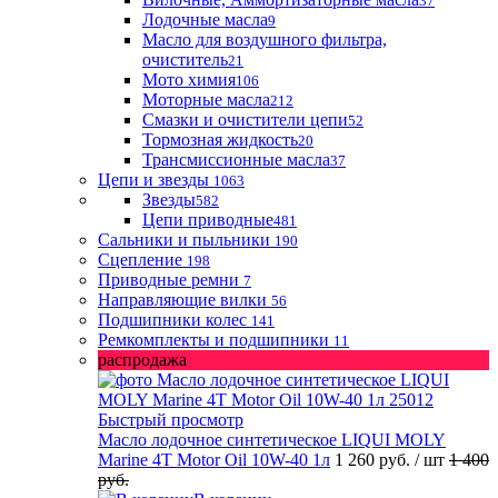
37
Лодочные масла
9
Масло для воздушного фильтра,
очиститель
21
Мото химия
106
Моторные масла
212
Смазки и очистители цепи
52
Тормозная жидкость
20
Трансмиссионные масла
37
Цепи и звезды
1063
Звезды
582
Цепи приводные
481
Сальники и пыльники
190
Сцепление
198
Приводные ремни
7
Направляющие вилки
56
Подшипники колес
141
Ремкомплекты и подшипники
11
распродажа
Быстрый просмотр
Масло лодочное синтетическое LIQUI MOLY
Marine 4T Motor Oil 10W-40 1л
1 260 руб.
/ шт
1 400
руб.