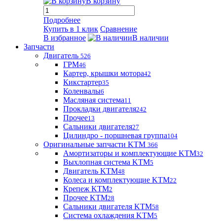
В корзину
Подробнее
Купить в 1 клик
Сравнение
В избранное
В наличии
Запчасти
Двигатель
526
ГРМ
46
Картер, крышки мотора
42
Кикстартер
35
Коленвалы
6
Масляная система
11
Прокладки двигателя
242
Прочее
13
Сальники двигателя
27
Цилиндро - поршневая группа
104
Оригинальные запчасти KTM
366
Амортизаторы и комплектующие KTM
32
Выхлопная система KTM
5
Двигатель KTM
48
Колеса и комплектующие KTM
22
Крепеж KTM
2
Прочее KTM
28
Сальники двигателя KTM
58
Система охлаждения KTM
5