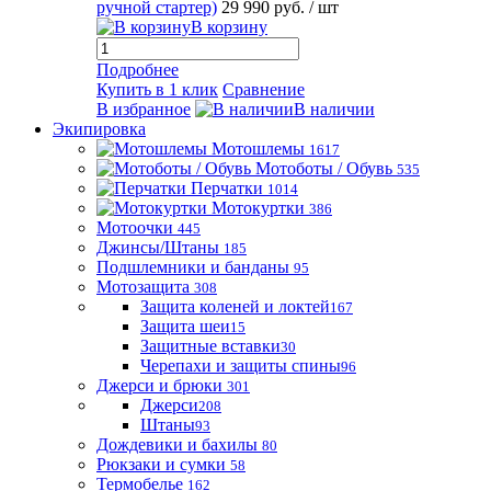
ручной стартер)
29 990 руб.
/ шт
В корзину
Подробнее
Купить в 1 клик
Сравнение
В избранное
В наличии
Экипировка
Мотошлемы
1617
Мотоботы / Обувь
535
Перчатки
1014
Мотокуртки
386
Мотоочки
445
Джинсы/Штаны
185
Подшлемники и банданы
95
Мотозащита
308
Защита коленей и локтей
167
Защита шеи
15
Защитные вставки
30
Черепахи и защиты спины
96
Джерси и брюки
301
Джерси
208
Штаны
93
Дождевики и бахилы
80
Рюкзаки и сумки
58
Термобелье
162