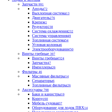
Запчасти
991
Аноды
72
Выхлопная система
13
Двигатель
276
Крепеж
1
Редуктор
238
Система охлаждения
232
Система управления
49
Топливная система
54
Угловая колонка
6
Электрооборудование
50
Винты гребные
397
Винты гребные
324
Запчасти
47
Импеллеры
26
Фильтры
46
Масляные фильтры
14
Сепараторы
6
Топливные фильтры
26
Аксессуары
798
Баки и канистры
19
Корпус
60
Мебель судовая
37
Оборудование для лодок ПВХ
14