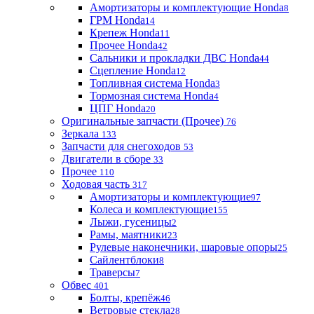
Амортизаторы и комплектующие Honda
8
ГРМ Honda
14
Крепеж Honda
11
Прочее Honda
42
Сальники и прокладки ДВС Honda
44
Сцепление Honda
12
Топливная система Honda
3
Тормозная система Honda
4
ЦПГ Honda
20
Оригинальные запчасти (Прочее)
76
Зеркала
133
Запчасти для снегоходов
53
Двигатели в сборе
33
Прочее
110
Ходовая часть
317
Амортизаторы и комплектующие
97
Колеса и комплектующие
155
Лыжи, гусеницы
2
Рамы, маятники
23
Рулевые наконечники, шаровые опоры
25
Сайлентблоки
8
Траверсы
7
Обвес
401
Болты, крепёж
46
Ветровые стекла
28