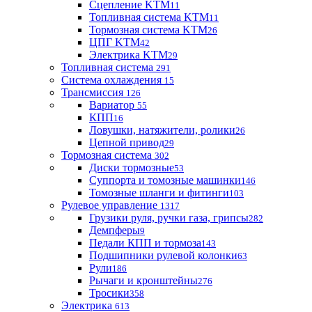
Сцепление KTM
11
Топливная система KTM
11
Тормозная система KTM
26
ЦПГ KTM
42
Электрика KTM
29
Топливная система
291
Система охлаждения
15
Трансмиссия
126
Вариатор
55
КПП
16
Ловушки, натяжители, ролики
26
Цепной привод
29
Тормозная система
302
Диски тормозные
53
Суппорта и томозные машинки
146
Томозные шланги и фитинги
103
Рулевое управление
1317
Грузики руля, ручки газа, грипсы
282
Демпферы
9
Педали КПП и тормоза
143
Подшипники рулевой колонки
63
Рули
186
Рычаги и кронштейны
276
Тросики
358
Электрика
613