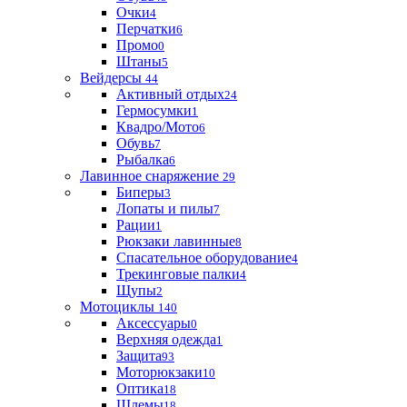
Очки
4
Перчатки
6
Промо
0
Штаны
5
Вейдерсы
44
Активный отдых
24
Гермосумки
1
Квадро/Мото
6
Обувь
7
Рыбалка
6
Лавинное снаряжение
29
Биперы
3
Лопаты и пилы
7
Рации
1
Рюкзаки лавинные
8
Спасательное оборудование
4
Трекинговые палки
4
Щупы
2
Мотоциклы
140
Аксессуары
0
Верхняя одежда
1
Защита
93
Моторюкзаки
10
Оптика
18
Шлемы
18