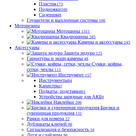
Пластик
173
Подножки
106
Сидения
48
Глушители и выхлопные системы
106
Моторезина
Мотошины
1311
Квадрошины
285
Камеры и аксессуары
245
Аксессуары
Защита эндуро
125
Гарнитуры и экшн-камеры
48
Сумки, кофры,
сетки, чехлы
111
Инструмент
157
Инструменты
84
Канистры
3
Подкаты, подставки
61
Устройства зарядные для АКБ
9
Наклейки
206
Брелки и
сувенирная продукция
131
Рамки для номера
22
Дубликаты ключей
90
Сигнализация и безопасность
16
Дуги и слайдеры
96