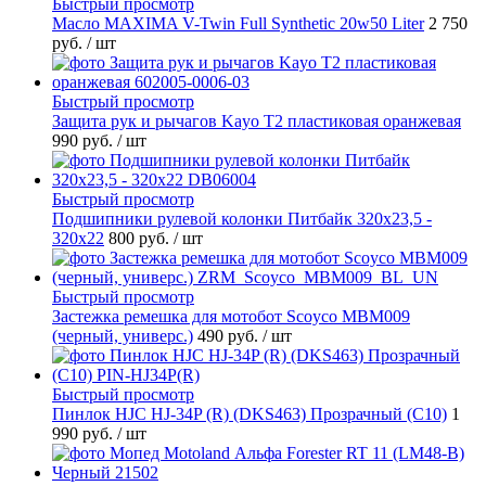
Быстрый просмотр
Масло MAXIMA V-Twin Full Synthetic 20w50 Liter
2 750
руб.
/ шт
Быстрый просмотр
Защита рук и рычагов Kayo T2 пластиковая оранжевая
990 руб.
/ шт
Быстрый просмотр
Подшипники рулевой колонки Питбайк 320x23,5 -
320x22
800 руб.
/ шт
Быстрый просмотр
Застежка ремешка для мотобот Scoyco MBM009
(черный, универс.)
490 руб.
/ шт
Быстрый просмотр
Пинлок HJC HJ-34P (R) (DKS463) Прозрачный (C10)
1
990 руб.
/ шт