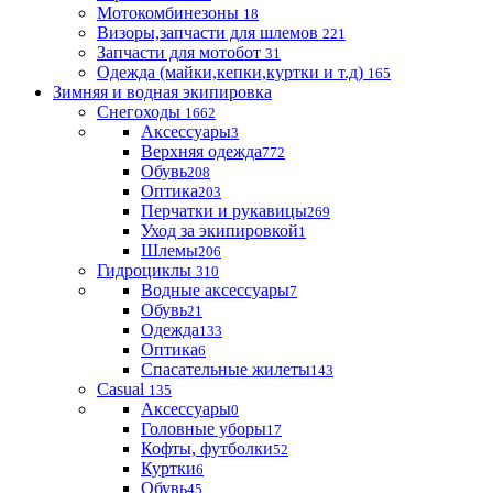
Мотокомбинезоны
18
Визоры,запчасти для шлемов
221
Запчасти для мотобот
31
Одежда (майки,кепки,куртки и т.д)
165
Зимняя и водная экипировка
Снегоходы
1662
Аксессуары
3
Верхняя одежда
772
Обувь
208
Оптика
203
Перчатки и рукавицы
269
Уход за экипировкой
1
Шлемы
206
Гидроциклы
310
Водные аксессуары
7
Обувь
21
Одежда
133
Оптика
6
Спасательные жилеты
143
Casual
135
Аксессуары
0
Головные уборы
17
Кофты, футболки
52
Куртки
6
Обувь
45