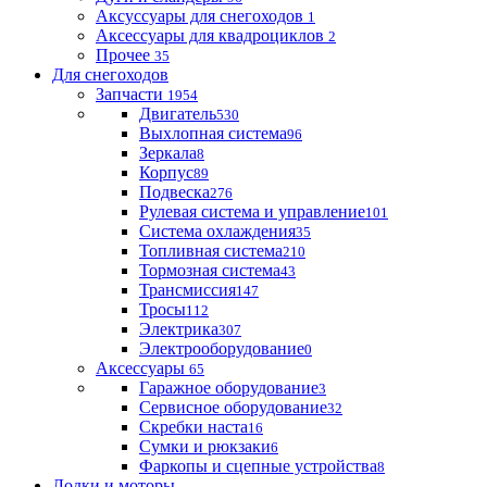
Аксуссуары для снегоходов
1
Аксессуары для квадроциклов
2
Прочее
35
Для снегоходов
Запчасти
1954
Двигатель
530
Выхлопная система
96
Зеркала
8
Корпус
89
Подвеска
276
Рулевая система и управление
101
Система охлаждения
35
Топливная система
210
Тормозная система
43
Трансмиссия
147
Тросы
112
Электрика
307
Электрооборудование
0
Аксессуары
65
Гаражное оборудование
3
Сервисное оборудование
32
Скребки наста
16
Сумки и рюкзаки
6
Фаркопы и сцепные устройства
8
Лодки и моторы