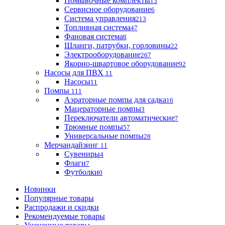
Помывочные комплекты
13
Сервисное оборудование
6
Система управления
213
Топливная система
47
Фановая система
8
Шланги, патрубки, горловины
22
Электрооборудование
267
Якорно-швартовое оборудование
92
Насосы для ПВХ
11
Насосы
11
Помпы
111
Аэраторные помпы для садка
16
Мацераторные помпы
3
Переключатели автоматические
7
Трюмные помпы
57
Универсальные помпы
28
Мерчандайзинг
11
Сувениры
4
Флаги
7
Футболки
0
Новинки
Популярные товары
Распродажи и скидки
Рекомендуемые товары