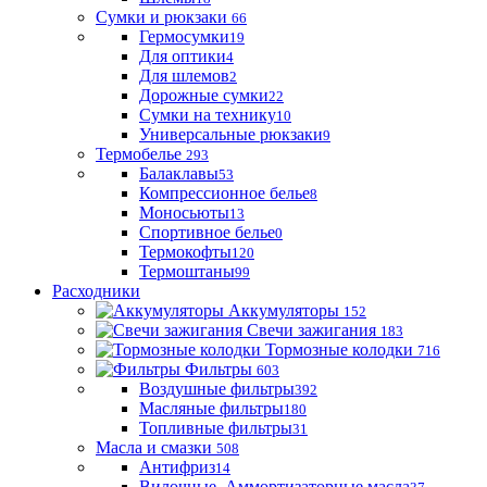
Сумки и рюкзаки
66
Гермосумки
19
Для оптики
4
Для шлемов
2
Дорожные сумки
22
Сумки на технику
10
Универсальные рюкзаки
9
Термобелье
293
Балаклавы
53
Компрессионное белье
8
Моносьюты
13
Спортивное белье
0
Термокофты
120
Термоштаны
99
Расходники
Аккумуляторы
152
Свечи зажигания
183
Тормозные колодки
716
Фильтры
603
Воздушные фильтры
392
Масляные фильтры
180
Топливные фильтры
31
Масла и смазки
508
Антифриз
14
Вилочные, Аммортизаторные масла