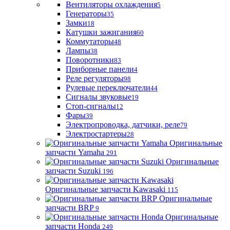
Вентиляторы охлаждения
5
Генераторы
35
Замки
18
Катушки зажигания
60
Коммутаторы
48
Лампы
38
Поворотники
83
Приборные панели
4
Реле регуляторы
98
Рулевые переключатели
44
Сигналы звуковые
19
Стоп-сигналы
12
Фары
39
Электропроводка, датчики, реле
79
Электростартеры
28
Оригинальные
запчасти Yamaha
291
Оригинальные
запчасти Suzuki
196
Оригинальные запчасти Kawasaki
115
Оригинальные
запчасти BRP
9
Оригинальные
запчасти Honda
249