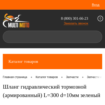
Вход
8 (800) 301-66-23
0
Заказать звонок
Каталог товаров
•
•
•
Главная страница
Каталог товаров
Запчасти
Запчасти и 
Шланг гидравлический тормозной
(армированный) L=300 d=10мм зеленый