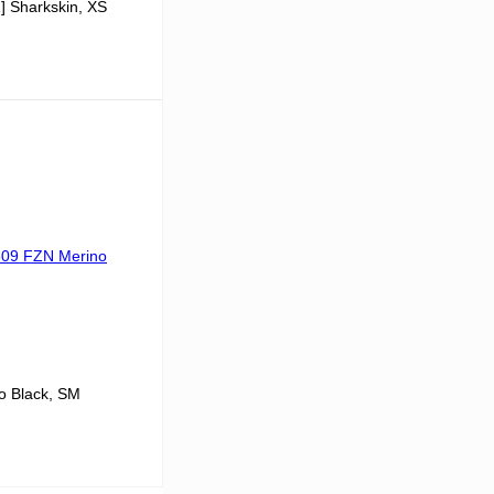
 Sharkskin, XS
В корзину
К сравнению
В
аличии
 Black, SM