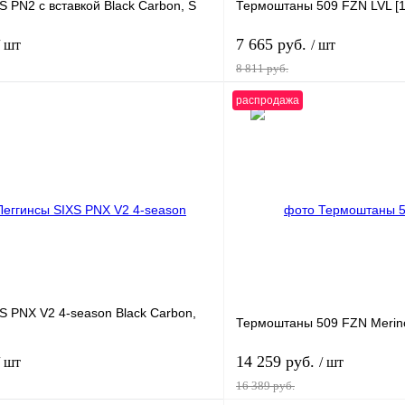
S PN2 с вставкой Black Carbon, S
Термоштаны 509 FZN LVL [1]
7 665 руб.
/ шт
/ шт
8 811 руб.
распродажа
В корзину
лик
К сравнению
Купить в 1 клик
В
В избранное
наличии
н
S PNX V2 4-season Black Carbon,
Термоштаны 509 FZN Merino
14 259 руб.
/ шт
/ шт
16 389 руб.