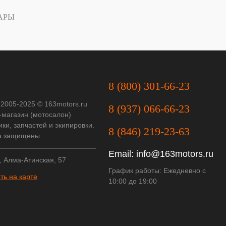
АРЫ
8 (800) 301-66-23
 2005-2025 © 163motors.ru
8 (937) 066-66-23
-магазин (мотосалон)
ки, запчастей и экипировки.
8 (846) 219-23-63
а защищены.
Email:
info@163motors.ru
, Алма-Атинская, 57
График работы: Ежедневно с
ть на карте
10:00 до 19:00