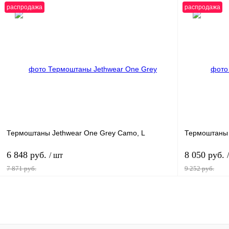
распродажа
распродажа
В корзину
Купить в 1 клик
К сравнению
Купить в 1 к
В избранное
В
В избранное
наличии
Термоштаны Jethwear One Grey Camo, L
Термоштаны 
6 848 руб.
8 050 руб.
/ шт
7 871 руб.
9 252 руб.
В корзину
Купить в 1 клик
К сравнению
Купить в 1 к