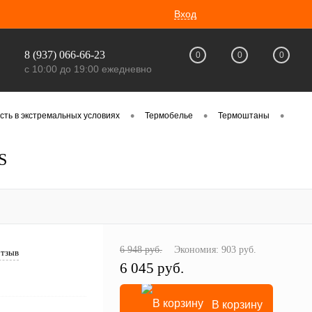
Вход
8 (937) 066-66-23
0
0
0
с 10:00 до 19:00 ежедневно
•
•
•
сть в экстремальных условиях
Термобелье
Термоштаны
S
6 948 руб.
Экономия:
903 руб.
отзыв
6 045 руб.
В корзину