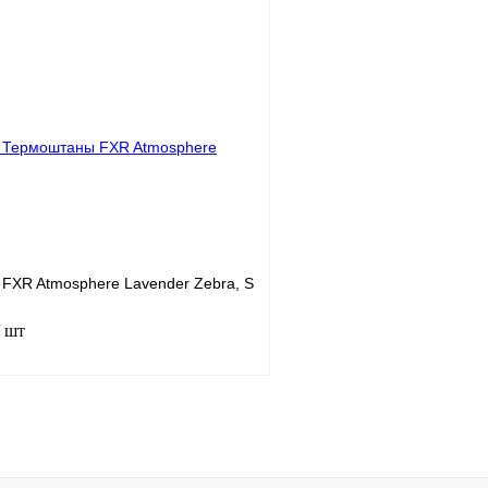
В корзину
лик
К сравнению
Купить в 1 клик
В
В избранное
наличии
н
FXR Atmosphere Lavender Zebra, S
/ шт
В корзину
лик
К сравнению