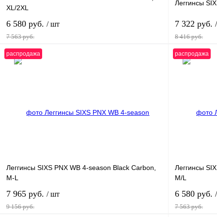
Леггинсы SIX
XL/2XL
6 580 руб.
7 322 руб.
/ шт
7 563 руб.
8 416 руб.
распродажа
распродажа
В корзину
Купить в 1 клик
К сравнению
Купить в 1 к
В избранное
В
В избранное
наличии
Леггинсы SIXS PNX WB 4-season Black Carbon,
Леггинсы SIX
M-L
M/L
7 965 руб.
6 580 руб.
/ шт
9 156 руб.
7 563 руб.