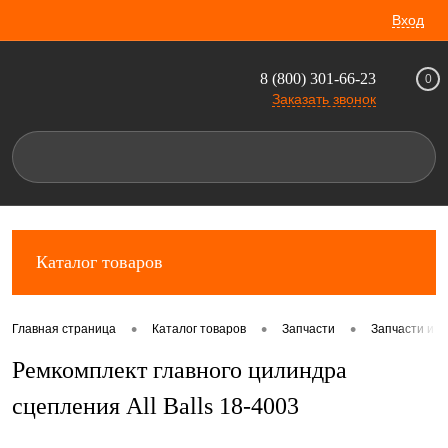
Вход
8 (800) 301-66-23
0
Заказать звонок
Каталог товаров
•
•
•
Главная страница
Каталог товаров
Запчасти
Запчасти и 
Ремкомплект главного цилиндра
сцепления All Balls 18-4003