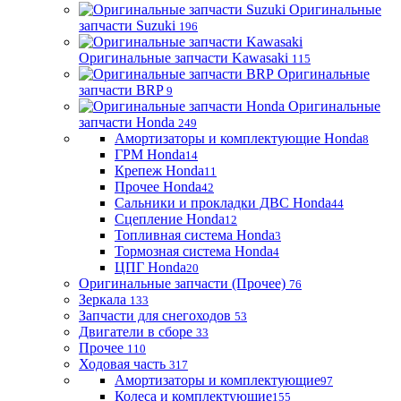
Оригинальные
запчасти Suzuki
196
Оригинальные запчасти Kawasaki
115
Оригинальные
запчасти BRP
9
Оригинальные
запчасти Honda
249
Амортизаторы и комплектующие Honda
8
ГРМ Honda
14
Крепеж Honda
11
Прочее Honda
42
Сальники и прокладки ДВС Honda
44
Сцепление Honda
12
Топливная система Honda
3
Тормозная система Honda
4
ЦПГ Honda
20
Оригинальные запчасти (Прочее)
76
Зеркала
133
Запчасти для снегоходов
53
Двигатели в сборе
33
Прочее
110
Ходовая часть
317
Амортизаторы и комплектующие
97
Колеса и комплектующие
155