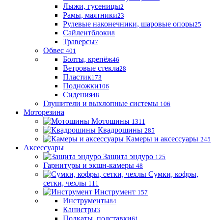
Лыжи, гусеницы
2
Рамы, маятники
23
Рулевые наконечники, шаровые опоры
25
Сайлентблоки
8
Траверсы
7
Обвес
401
Болты, крепёж
46
Ветровые стекла
28
Пластик
173
Подножки
106
Сидения
48
Глушители и выхлопные системы
106
Моторезина
Мотошины
1311
Квадрошины
285
Камеры и аксессуары
245
Аксессуары
Защита эндуро
125
Гарнитуры и экшн-камеры
48
Сумки, кофры,
сетки, чехлы
111
Инструмент
157
Инструменты
84
Канистры
3
Подкаты, подставки
61