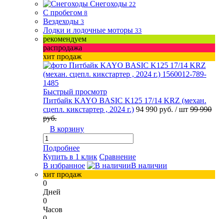
Снегоходы
22
С пробегом
8
Вездеходы
3
Лодки и лодочные моторы
33
рекомендуем
распродажа
хит продаж
Быстрый просмотр
Питбайк KAYO BASIC K125 17/14 KRZ (механ.
сцепл. кикстартер , 2024 г.)
94 990 руб.
/ шт
99 990
руб.
В корзину
Подробнее
Купить в 1 клик
Сравнение
В избранное
В наличии
хит продаж
0
Дней
0
Часов
0