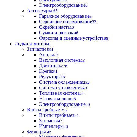
Электрооборудование
0
Аксессуары
65
Гаражное оборудование
3
Сервисное оборудование
32
Скребки наста
16
Сумки и рюкзаки
6
Фаркопы и сцепные устройства
8
Лодки и моторы
Запчасти
991
Аноды
72
Выхлопная система
13
Двигатель
276
Крепеж
1
Редуктор
238
Система охлаждения
232
Система управления
49
Топливная система
54
Угловая колонка
6
Электрооборудование
50
Винты гребные
397
Винты гребные
324
Запчасти
47
Импеллеры
26
Фильтры
46