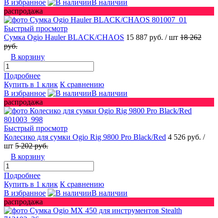
В избранное
В наличии
распродажа
Быстрый просмотр
Сумка Ogio Hauler BLACK/CHAOS
15 887 руб.
/ шт
18 262
руб.
В корзину
Подробнее
Купить в 1 клик
К сравнению
В избранное
В наличии
распродажа
Быстрый просмотр
Колесико для сумки Ogio Rig 9800 Pro Black/Red
4 526 руб.
/
шт
5 202 руб.
В корзину
Подробнее
Купить в 1 клик
К сравнению
В избранное
В наличии
распродажа