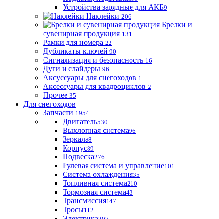
Устройства зарядные для АКБ
9
Наклейки
206
Брелки и
сувенирная продукция
131
Рамки для номера
22
Дубликаты ключей
90
Сигнализация и безопасность
16
Дуги и слайдеры
96
Аксуссуары для снегоходов
1
Аксессуары для квадроциклов
2
Прочее
35
Для снегоходов
Запчасти
1954
Двигатель
530
Выхлопная система
96
Зеркала
8
Корпус
89
Подвеска
276
Рулевая система и управление
101
Система охлаждения
35
Топливная система
210
Тормозная система
43
Трансмиссия
147
Тросы
112
Электрика
307