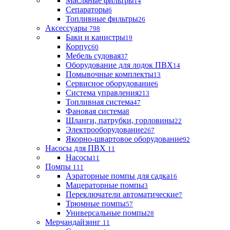
Масляные фильтры
14
Сепараторы
6
Топливные фильтры
26
Аксессуары
798
Баки и канистры
19
Корпус
60
Мебель судовая
37
Оборудование для лодок ПВХ
14
Помывочные комплекты
13
Сервисное оборудование
6
Система управления
213
Топливная система
47
Фановая система
8
Шланги, патрубки, горловины
22
Электрооборудование
267
Якорно-швартовое оборудование
92
Насосы для ПВХ
11
Насосы
11
Помпы
111
Аэраторные помпы для садка
16
Мацераторные помпы
3
Переключатели автоматические
7
Трюмные помпы
57
Универсальные помпы
28
Мерчандайзинг
11