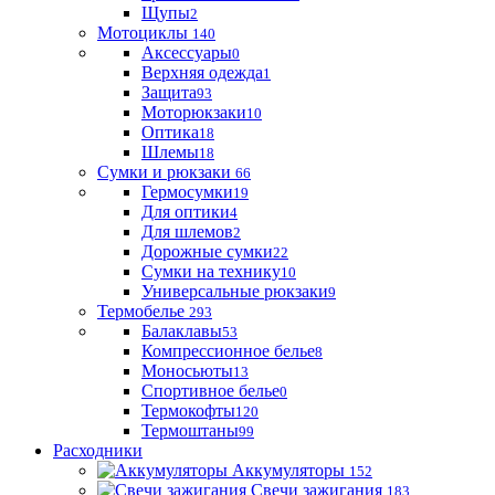
Щупы
2
Мотоциклы
140
Аксессуары
0
Верхняя одежда
1
Защита
93
Моторюкзаки
10
Оптика
18
Шлемы
18
Сумки и рюкзаки
66
Гермосумки
19
Для оптики
4
Для шлемов
2
Дорожные сумки
22
Сумки на технику
10
Универсальные рюкзаки
9
Термобелье
293
Балаклавы
53
Компрессионное белье
8
Моносьюты
13
Спортивное белье
0
Термокофты
120
Термоштаны
99
Расходники
Аккумуляторы
152
Свечи зажигания
183