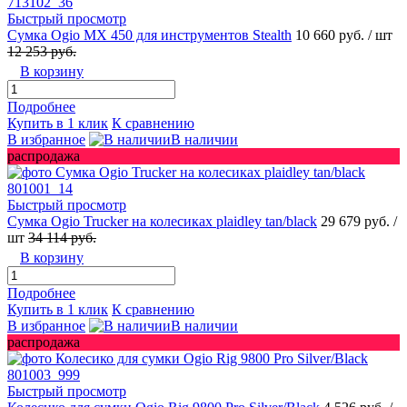
Быстрый просмотр
Сумка Ogio MX 450 для инструментов Stealth
10 660 руб.
/ шт
12 253 руб.
В корзину
Подробнее
Купить в 1 клик
К сравнению
В избранное
В наличии
распродажа
Быстрый просмотр
Сумка Ogio Trucker на колесиках plaidley tan/black
29 679 руб.
/
шт
34 114 руб.
В корзину
Подробнее
Купить в 1 клик
К сравнению
В избранное
В наличии
распродажа
Быстрый просмотр