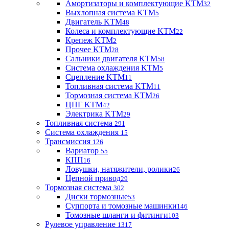
Амортизаторы и комплектующие KTM
32
Выхлопная система KTM
5
Двигатель KTM
48
Колеса и комплектующие KTM
22
Крепеж KTM
2
Прочее KTM
28
Сальники двигателя KTM
58
Система охлаждения KTM
5
Сцепление KTM
11
Топливная система KTM
11
Тормозная система KTM
26
ЦПГ KTM
42
Электрика KTM
29
Топливная система
291
Система охлаждения
15
Трансмиссия
126
Вариатор
55
КПП
16
Ловушки, натяжители, ролики
26
Цепной привод
29
Тормозная система
302
Диски тормозные
53
Суппорта и томозные машинки
146
Томозные шланги и фитинги
103
Рулевое управление
1317