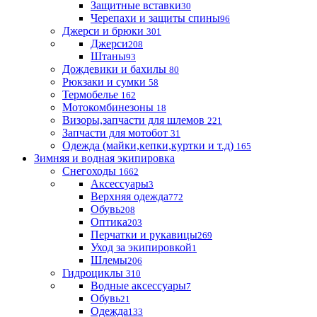
Защитные вставки
30
Черепахи и защиты спины
96
Джерси и брюки
301
Джерси
208
Штаны
93
Дождевики и бахилы
80
Рюкзаки и сумки
58
Термобелье
162
Мотокомбинезоны
18
Визоры,запчасти для шлемов
221
Запчасти для мотобот
31
Одежда (майки,кепки,куртки и т.д)
165
Зимняя и водная экипировка
Снегоходы
1662
Аксессуары
3
Верхняя одежда
772
Обувь
208
Оптика
203
Перчатки и рукавицы
269
Уход за экипировкой
1
Шлемы
206
Гидроциклы
310
Водные аксессуары
7
Обувь
21
Одежда
133