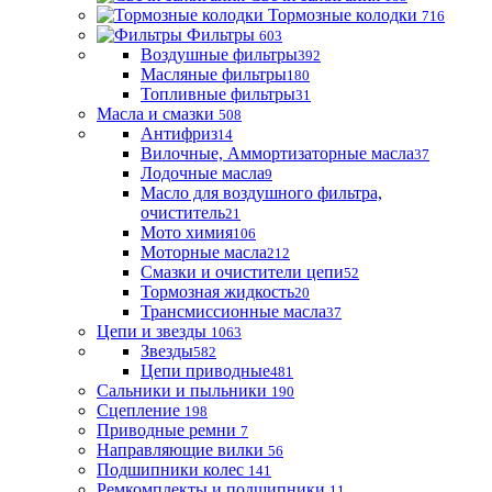
Тормозные колодки
716
Фильтры
603
Воздушные фильтры
392
Масляные фильтры
180
Топливные фильтры
31
Масла и смазки
508
Антифриз
14
Вилочные, Аммортизаторные масла
37
Лодочные масла
9
Масло для воздушного фильтра,
очиститель
21
Мото химия
106
Моторные масла
212
Смазки и очистители цепи
52
Тормозная жидкость
20
Трансмиссионные масла
37
Цепи и звезды
1063
Звезды
582
Цепи приводные
481
Сальники и пыльники
190
Сцепление
198
Приводные ремни
7
Направляющие вилки
56
Подшипники колес
141
Ремкомплекты и подшипники
11