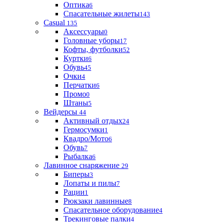
Оптика
6
Спасательные жилеты
143
Casual
135
Аксессуары
0
Головные уборы
17
Кофты, футболки
52
Куртки
6
Обувь
45
Очки
4
Перчатки
6
Промо
0
Штаны
5
Вейдерсы
44
Активный отдых
24
Гермосумки
1
Квадро/Мото
6
Обувь
7
Рыбалка
6
Лавинное снаряжение
29
Биперы
3
Лопаты и пилы
7
Рации
1
Рюкзаки лавинные
8
Спасательное оборудование
4
Трекинговые палки
4