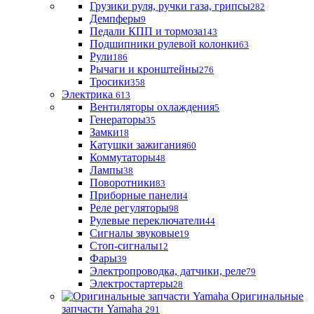
Грузики руля, ручки газа, грипсы
282
Демпферы
9
Педали КПП и тормоза
143
Подшипники рулевой колонки
63
Рули
186
Рычаги и кронштейны
276
Тросики
358
Электрика
613
Вентиляторы охлаждения
5
Генераторы
35
Замки
18
Катушки зажигания
60
Коммутаторы
48
Лампы
38
Поворотники
83
Приборные панели
4
Реле регуляторы
98
Рулевые переключатели
44
Сигналы звуковые
19
Стоп-сигналы
12
Фары
39
Электропроводка, датчики, реле
79
Электростартеры
28
Оригинальные
запчасти Yamaha
291