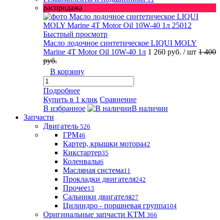
распродажа
Быстрый просмотр
Масло лодочное синтетическое LIQUI MOLY
Marine 4T Motor Oil 10W-40 1л
1 260 руб.
/ шт
1 400
руб.
В корзину
Подробнее
Купить в 1 клик
Сравнение
В избранное
В наличии
Запчасти
Двигатель
526
ГРМ
46
Картер, крышки мотора
42
Кикстартер
35
Коленвалы
6
Масляная система
11
Прокладки двигателя
242
Прочее
13
Сальники двигателя
27
Цилиндро - поршневая группа
104
Оригинальные запчасти KTM
366