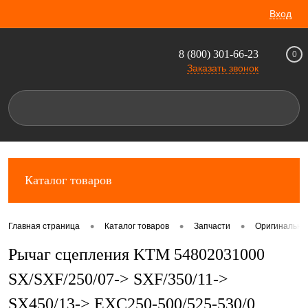
Вход
8 (800) 301-66-23
0
Заказать звонок
Каталог товаров
•
•
•
Главная страница
Каталог товаров
Запчасти
Оригинальны
Рычаг сцепления KTM 54802031000
SX/SXF/250/07-> SXF/350/11->
SX450/13-> EXC250-500/525-530/0