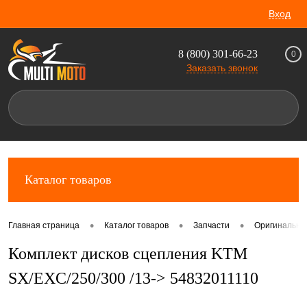
Вход
8 (800) 301-66-23
0
Заказать звонок
Каталог товаров
•
•
•
Главная страница
Каталог товаров
Запчасти
Оригинальны
Комплект дисков сцепления KTM
SX/EXC/250/300 /13-> 54832011110