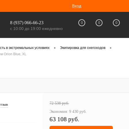
Вход
8 (937) 066-66-23
0
0
0
с 10:00 до 19:00 ежедневно
•
•
сть в экстремальных условиях
Экипировка для снегоходов
м Orion Blue, XL
72 538 руб.
отзыв
Экономия:
9 430 руб.
63 108 руб.