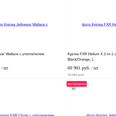
ear Wallace с утеплителем
Куртка FXR Helium X 2-in-1 
Black/Orange, L
.
60 901 руб.
/ шт
/ шт
70 001 руб.
распродажа
В корзину
В корз
лик
К сравнению
Купить в 1 клик
ое
В
В избранное