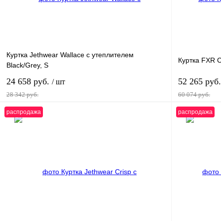
наличии
Куртка Jethwear Wallace с утеплителем
Куртка FXR C
Black/Grey, S
24 658 руб.
52 265 руб
/ шт
28 342 руб.
60 074 руб.
распродажа
распродажа
В корзину
Купить в 1 клик
К сравнению
Купить в 1 к
В избранное
В
В избранн
наличии