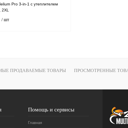
elium Pro 3-in-1 с утеплителем
, 2XL
.
/ шт
В корзину
лик
К сравнению
ое
В
МЫЕ ПРОДАВАЕМЫЕ ТОВАРЫ
ПРОСМОТРЕННЫЕ ТОВ
наличии
я
Помощь и сервисы
Главная