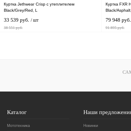
Куртка Jethwear Crisp с утеплителем
Куртка FXR H
Black/Grey/Red, L
Black/Asphalt
33 539 руб.
79 948 руб
/ шт
38 551 руб.
91 895 руб.
В корзину
Купить в 1 клик
К сравнению
Купить в 1 к
В избранное
В
В избранн
СА
наличии
Каталог
Наши предложени
Мототехника
Новинки