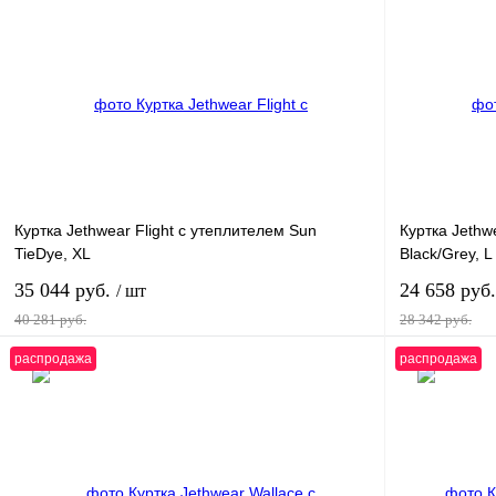
Куртка Jethwear Flight с утеплителем Sun
Куртка Jethw
TieDye, XL
Black/Grey, L
35 044 руб.
24 658 руб
/ шт
40 281 руб.
28 342 руб.
распродажа
распродажа
В корзину
Купить в 1 клик
К сравнению
Купить в 1 к
В избранное
В
В избранн