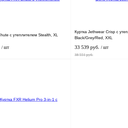
наличии
н
Куртка Jethwear Crisp с уте
hute с утеплителем Stealth, XL
Black/Grey/Red, XXL
.
33 539 руб.
/ шт
/ шт
38 551 руб.
В корзину
В корз
лик
К сравнению
Купить в 1 клик
ое
В
В избранное
наличии
н