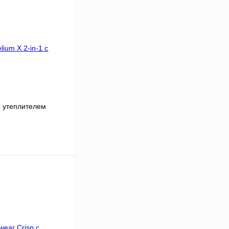
с утеплителем
ину
К сравнению
В