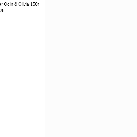
 Odin & Olivia 150г
128
В корзину
К сравнению
В
аличии