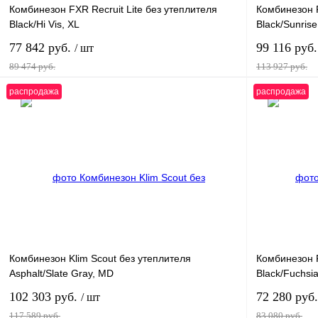
Комбинезон FXR Recruit Lite без утеплителя
Комбинезон F
Black/Hi Vis, XL
Black/Sunrise
77 842 руб.
99 116 руб
/ шт
89 474 руб.
113 927 руб.
распродажа
распродажа
В корзину
Купить в 1 клик
К сравнению
Купить в 
В избранное
В
В избранное
наличии
Комбинезон Klim Scout без утеплителя
Комбинезон 
Asphalt/Slate Gray, MD
Black/Fuchsia
102 303 руб.
72 280 руб
/ шт
117 589 руб.
83 080 руб.