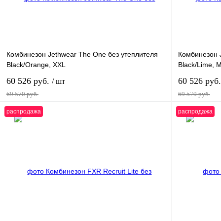
Комбинезон Jethwear The One без утеплителя
Комбинезон 
Black/Orange, XXL
Black/Lime, 
60 526 руб.
60 526 руб
/ шт
69 570 руб.
69 570 руб.
распродажа
распродажа
В корзину
Купить в 1 клик
К сравнению
Купить в 
В избранное
В
В избранное
наличии