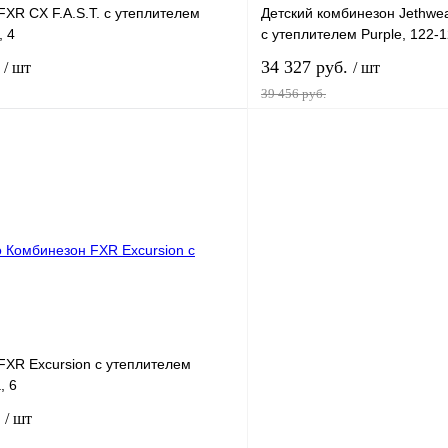
XR CX F.A.S.T. с утеплителем
Детский комбинезон Jethwear
, 4
с утеплителем Purple, 122-
.
34 327 руб.
/ шт
/ шт
39 456 руб.
В корзину
1 клик
К сравнению
Купить в 1 клик
В
В избранное
наличии
н
FXR Excursion с утеплителем
, 6
.
/ шт