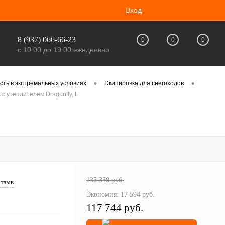
Вход
8 (937) 066-66-23
0
0
0
с 10:00 до 19:00 ежедневно
•
•
сть в экстремальных условиях
Экипировка для снегоходов
с утеплителем Dragonfly, L
135 338 руб.
отзыв
Экономия:
17 594 руб.
117 744 руб.