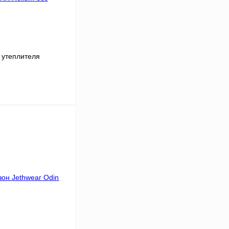
 утеплителя
В корзину
К сравнению
В
аличии