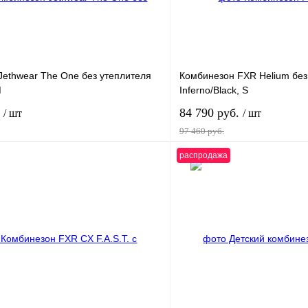
Jethwear The One без утеплителя
Комбинезон FXR Helium без
M
Inferno/Black, S
.
84 790 руб.
/ шт
/ шт
97 460 руб.
распродажа
В корзину
1 клик
К сравнению
Купить в 1 клик
В
В избранное
наличии
н