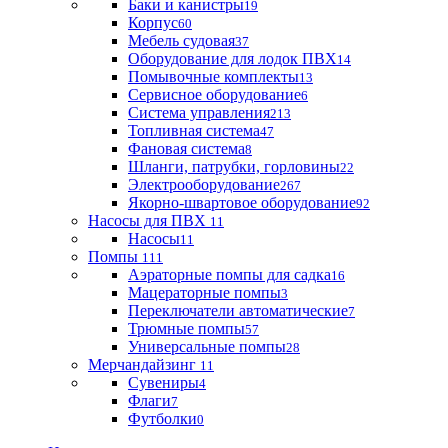
Баки и канистры
19
Корпус
60
Мебель судовая
37
Оборудование для лодок ПВХ
14
Помывочные комплекты
13
Сервисное оборудование
6
Система управления
213
Топливная система
47
Фановая система
8
Шланги, патрубки, горловины
22
Электрооборудование
267
Якорно-швартовое оборудование
92
Насосы для ПВХ
11
Насосы
11
Помпы
111
Аэраторные помпы для садка
16
Мацераторные помпы
3
Переключатели автоматические
7
Трюмные помпы
57
Универсальные помпы
28
Мерчандайзинг
11
Сувениры
4
Флаги
7
Футболки
0