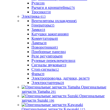
Рули
186
Рычаги и кронштейны
276
Тросики
358
Электрика
613
Вентиляторы охлаждения
5
Генераторы
35
Замки
18
Катушки зажигания
60
Коммутаторы
48
Лампы
38
Поворотники
83
Приборные панели
4
Реле регуляторы
98
Рулевые переключатели
44
Сигналы звуковые
19
Стоп-сигналы
12
Фары
39
Электропроводка, датчики, реле
79
Электростартеры
28
Оригинальные
запчасти Yamaha
291
Оригинальные
запчасти Suzuki
196
Оригинальные запчасти Kawasaki
115