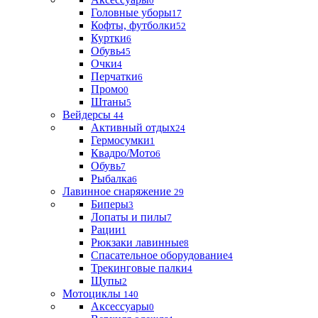
0
Головные уборы
17
Кофты, футболки
52
Куртки
6
Обувь
45
Очки
4
Перчатки
6
Промо
0
Штаны
5
Вейдерсы
44
Активный отдых
24
Гермосумки
1
Квадро/Мото
6
Обувь
7
Рыбалка
6
Лавинное снаряжение
29
Биперы
3
Лопаты и пилы
7
Рации
1
Рюкзаки лавинные
8
Спасательное оборудование
4
Трекинговые палки
4
Щупы
2
Мотоциклы
140
Аксессуары
0