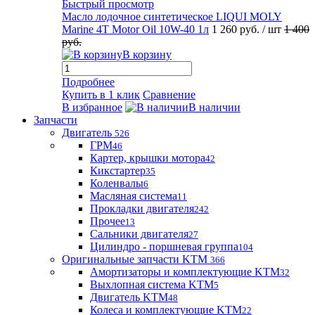
Быстрый просмотр
Масло лодочное синтетическое LIQUI MOLY
Marine 4T Motor Oil 10W-40 1л
1 260 руб.
/ шт
1 400
руб.
В корзину
Подробнее
Купить в 1 клик
Сравнение
В избранное
В наличии
Запчасти
Двигатель
526
ГРМ
46
Картер, крышки мотора
42
Кикстартер
35
Коленвалы
6
Масляная система
11
Прокладки двигателя
242
Прочее
13
Сальники двигателя
27
Цилиндро - поршневая группа
104
Оригинальные запчасти KTM
366
Амортизаторы и комплектующие KTM
32
Выхлопная система KTM
5
Двигатель KTM
48
Колеса и комплектующие KTM
22