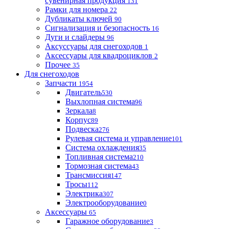
сувенирная продукция
131
Рамки для номера
22
Дубликаты ключей
90
Сигнализация и безопасность
16
Дуги и слайдеры
96
Аксуссуары для снегоходов
1
Аксессуары для квадроциклов
2
Прочее
35
Для снегоходов
Запчасти
1954
Двигатель
530
Выхлопная система
96
Зеркала
8
Корпус
89
Подвеска
276
Рулевая система и управление
101
Система охлаждения
35
Топливная система
210
Тормозная система
43
Трансмиссия
147
Тросы
112
Электрика
307
Электрооборудование
0
Аксессуары
65
Гаражное оборудование
3