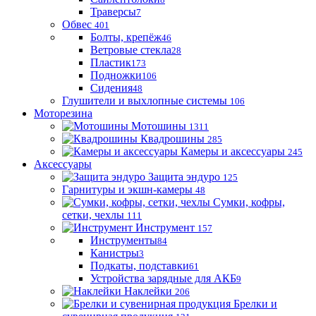
Траверсы
7
Обвес
401
Болты, крепёж
46
Ветровые стекла
28
Пластик
173
Подножки
106
Сидения
48
Глушители и выхлопные системы
106
Моторезина
Мотошины
1311
Квадрошины
285
Камеры и аксессуары
245
Аксессуары
Защита эндуро
125
Гарнитуры и экшн-камеры
48
Сумки, кофры,
сетки, чехлы
111
Инструмент
157
Инструменты
84
Канистры
3
Подкаты, подставки
61
Устройства зарядные для АКБ
9
Наклейки
206
Брелки и