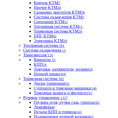
Крепеж KTM
2
Прочее KTM
28
Сальники двигателя KTM
58
Система охлаждения KTM
5
Сцепление KTM
11
Топливная система KTM
11
Тормозная система KTM
26
ЦПГ KTM
42
Электрика KTM
29
Топливная система
291
Система охлаждения
15
Трансмиссия
126
Вариатор
55
КПП
16
Ловушки, натяжители, ролики
26
Цепной привод
29
Тормозная система
302
Диски тормозные
53
Суппорта и томозные машинки
146
Томозные шланги и фитинги
103
Рулевое управление
1317
Грузики руля, ручки газа, грипсы
282
Демпферы
9
Педали КПП и тормоза
143
Подшипники рулевой колонки
63