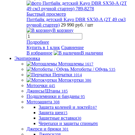
Быстрый просмотр
Питбайк детский Kayo DBR SX50-A (2T 49 см3
ручной стартер)
29 990 руб.
/ шт
В корзину
Подробнее
Купить в 1 клик
Сравнение
В избранное
В наличии
Экипировка
Мотошлемы
1617
Мотоботы / Обувь
535
Перчатки
1014
Мотокуртки
386
Мотоочки
445
Джинсы/Штаны
185
Подшлемники и банданы
95
Мотозащита
308
Защита коленей и локтей
167
Защита шеи
15
Защитные вставки
30
Черепахи и защиты спины
96
Джерси и брюки
301
Джерси
208