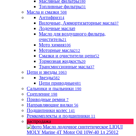
Масляные фильтры
180
Топливные фильтры
31
Масла и смазки
508
Антифриз
14
Вилочные, Аммортизаторные масла
37
Лодочные масла
9
Масло для воздушного фильтра,
очиститель
21
Мото химия
106
Моторные масла
212
Смазки и очистители цепи
52
Тормозная жидкость
20
Трансмиссионные масла
37
Цепи и звезды
1063
Звезды
582
Цепи приводные
481
Сальники и пыльники
190
Сцепление
198
Приводные ремни
7
Направляющие вилки
56
Подшипники колес
141
Ремкомплекты и подшипники
11
распродажа