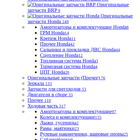
Оригинальные
запчасти BRP
9
Оригинальные
запчасти Honda
249
Амортизаторы и комплектующие Honda
8
ГРМ Honda
14
Крепеж Honda
11
Прочее Honda
42
Сальники и прокладки ДВС Honda
44
Сцепление Honda
12
Топливная система Honda
3
Тормозная система Honda
4
ЦПГ Honda
20
Оригинальные запчасти (Прочее)
76
Зеркала
133
Запчасти для снегоходов
53
Двигатели в сборе
33
Прочее
110
Ходовая часть
317
Амортизаторы и комплектующие
97
Колеса и комплектующие
155
Лыжи, гусеницы
2
Рамы, маятники
23
Рулевые наконечники, шаровые опоры
25
Сайлентблоки
8