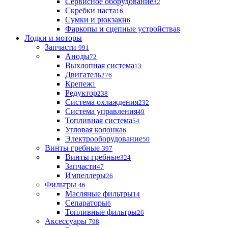
Сервисное оборудование
32
Скребки наста
16
Сумки и рюкзаки
6
Фаркопы и сцепные устройства
8
Лодки и моторы
Запчасти
991
Аноды
72
Выхлопная система
13
Двигатель
276
Крепеж
1
Редуктор
238
Система охлаждения
232
Система управления
49
Топливная система
54
Угловая колонка
6
Электрооборудование
50
Винты гребные
397
Винты гребные
324
Запчасти
47
Импеллеры
26
Фильтры
46
Масляные фильтры
14
Сепараторы
6
Топливные фильтры
26
Аксессуары
798