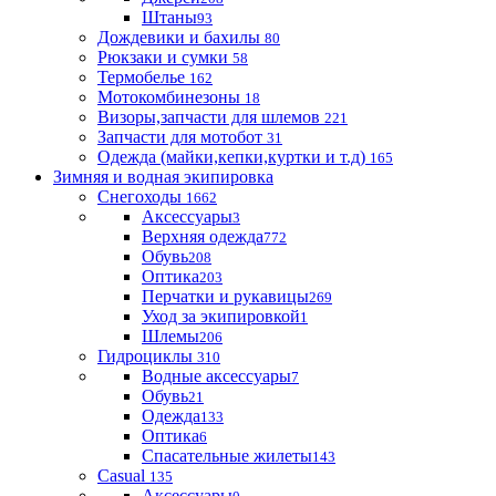
Штаны
93
Дождевики и бахилы
80
Рюкзаки и сумки
58
Термобелье
162
Мотокомбинезоны
18
Визоры,запчасти для шлемов
221
Запчасти для мотобот
31
Одежда (майки,кепки,куртки и т.д)
165
Зимняя и водная экипировка
Снегоходы
1662
Аксессуары
3
Верхняя одежда
772
Обувь
208
Оптика
203
Перчатки и рукавицы
269
Уход за экипировкой
1
Шлемы
206
Гидроциклы
310
Водные аксессуары
7
Обувь
21
Одежда
133
Оптика
6
Спасательные жилеты
143
Casual
135
Аксессуары