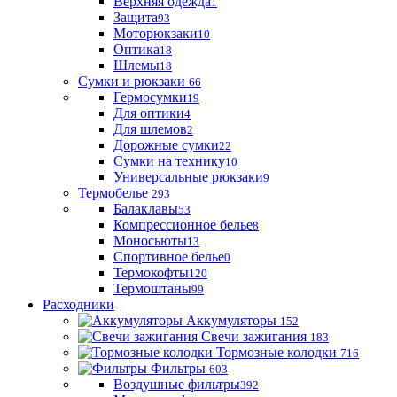
Верхняя одежда
1
Защита
93
Моторюкзаки
10
Оптика
18
Шлемы
18
Сумки и рюкзаки
66
Гермосумки
19
Для оптики
4
Для шлемов
2
Дорожные сумки
22
Сумки на технику
10
Универсальные рюкзаки
9
Термобелье
293
Балаклавы
53
Компрессионное белье
8
Моносьюты
13
Спортивное белье
0
Термокофты
120
Термоштаны
99
Расходники
Аккумуляторы
152
Свечи зажигания
183
Тормозные колодки
716
Фильтры
603
Воздушные фильтры
392