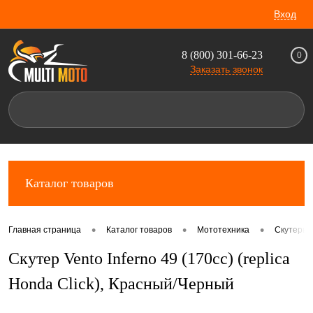
Вход
8 (800) 301-66-23
0
Заказать звонок
Каталог товаров
•
•
•
Главная страница
Каталог товаров
Мототехника
Скутеры 
Скутер Vento Inferno 49 (170cc) (replica
Honda Click), Красный/Черный