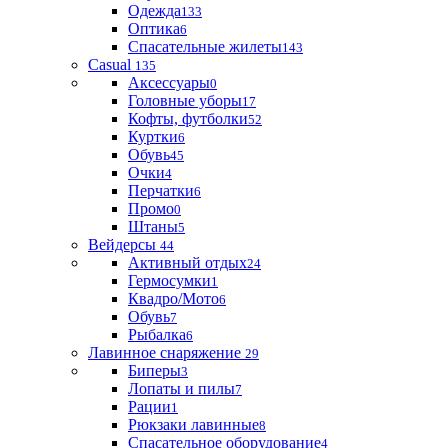
Одежда
133
Оптика
6
Спасательные жилеты
143
Casual
135
Аксессуары
0
Головные уборы
17
Кофты, футболки
52
Куртки
6
Обувь
45
Очки
4
Перчатки
6
Промо
0
Штаны
5
Вейдерсы
44
Активный отдых
24
Гермосумки
1
Квадро/Мото
6
Обувь
7
Рыбалка
6
Лавинное снаряжение
29
Биперы
3
Лопаты и пилы
7
Рации
1
Рюкзаки лавинные
8
Спасательное оборудование
4