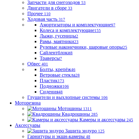
Запчасти для снегоходов
53
Двигатели в сборе
33
Прочее
110
Ходовая часть
317
Амортизаторы и комплектующие
97
Колеса и комплектующие
155
Лыжи, гусеницы
2
Рамы, маятники
23
Рулевые наконечники, шаровые опоры
25
Сайлентблоки
8
Траверсы
7
Обвес
401
Болты, крепёж
46
Ветровые стекла
28
Пластик
173
Подножки
106
Сидения
48
Глушители и выхлопные системы
106
Моторезина
Мотошины
1311
Квадрошины
285
Камеры и аксессуары
245
Аксессуары
Защита эндуро
125
Гарнитуры и экшн-камеры
48