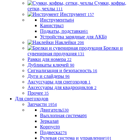
Сумки, кофры,
сетки, чехлы
111
Инструмент
157
Инструменты
84
Канистры
3
Подкаты, подставки
61
Устройства зарядные для АКБ
9
Наклейки
206
Брелки и
сувенирная продукция
131
Рамки для номера
22
Дубликаты ключей
90
Сигнализация и безопасность
16
Дуги и слайдеры
96
Аксуссуары для снегоходов
1
Аксессуары для квадроциклов
2
Прочее
35
Для снегоходов
Запчасти
1954
Двигатель
530
Выхлопная система
96
Зеркала
8
Корпус
89
Подвеска
276
Рулевая система и управление
101