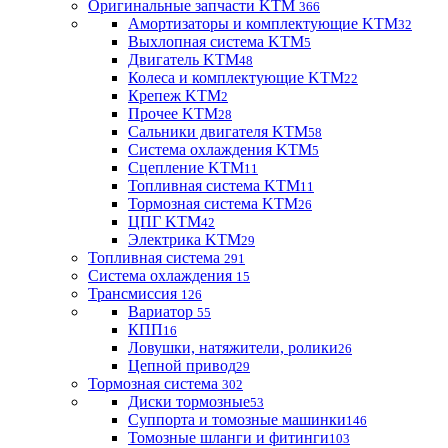
Оригинальные запчасти KTM
366
Амортизаторы и комплектующие KTM
32
Выхлопная система KTM
5
Двигатель KTM
48
Колеса и комплектующие KTM
22
Крепеж KTM
2
Прочее KTM
28
Сальники двигателя KTM
58
Система охлаждения KTM
5
Сцепление KTM
11
Топливная система KTM
11
Тормозная система KTM
26
ЦПГ KTM
42
Электрика KTM
29
Топливная система
291
Система охлаждения
15
Трансмиссия
126
Вариатор
55
КПП
16
Ловушки, натяжители, ролики
26
Цепной привод
29
Тормозная система
302
Диски тормозные
53
Суппорта и томозные машинки
146
Томозные шланги и фитинги
103