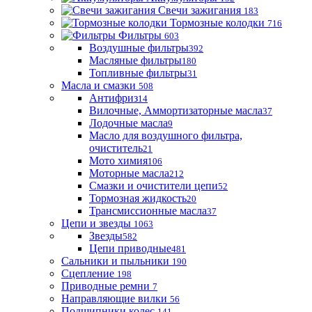
Свечи зажигания
183
Тормозные колодки
716
Фильтры
603
Воздушные фильтры
392
Масляные фильтры
180
Топливные фильтры
31
Масла и смазки
508
Антифриз
14
Вилочные, Аммортизаторные масла
37
Лодочные масла
9
Масло для воздушного фильтра,
очиститель
21
Мото химия
106
Моторные масла
212
Смазки и очистители цепи
52
Тормозная жидкость
20
Трансмиссионные масла
37
Цепи и звезды
1063
Звезды
582
Цепи приводные
481
Сальники и пыльники
190
Сцепление
198
Приводные ремни
7
Направляющие вилки
56
Подшипники колес
141