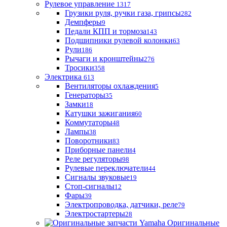
Рулевое управление
1317
Грузики руля, ручки газа, грипсы
282
Демпферы
9
Педали КПП и тормоза
143
Подшипники рулевой колонки
63
Рули
186
Рычаги и кронштейны
276
Тросики
358
Электрика
613
Вентиляторы охлаждения
5
Генераторы
35
Замки
18
Катушки зажигания
60
Коммутаторы
48
Лампы
38
Поворотники
83
Приборные панели
4
Реле регуляторы
98
Рулевые переключатели
44
Сигналы звуковые
19
Стоп-сигналы
12
Фары
39
Электропроводка, датчики, реле
79
Электростартеры
28
Оригинальные