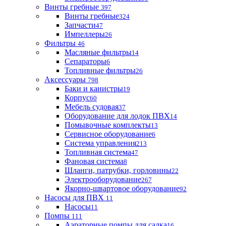
Винты гребные
397
Винты гребные
324
Запчасти
47
Импеллеры
26
Фильтры
46
Масляные фильтры
14
Сепараторы
6
Топливные фильтры
26
Аксессуары
798
Баки и канистры
19
Корпус
60
Мебель судовая
37
Оборудование для лодок ПВХ
14
Помывочные комплекты
13
Сервисное оборудование
6
Система управления
213
Топливная система
47
Фановая система
8
Шланги, патрубки, горловины
22
Электрооборудование
267
Якорно-швартовое оборудование
92
Насосы для ПВХ
11
Насосы
11
Помпы
111
Аэраторные помпы для садка
16