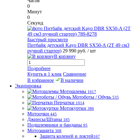
Часов
0
Минут
0
Секунд
Быстрый просмотр
Питбайк детский Kayo DBR SX50-A (2T 49 см3
ручной стартер)
29 990 руб.
/ шт
В корзину
Подробнее
Купить в 1 клик
Сравнение
В избранное
В наличии
Экипировка
Мотошлемы
1617
Мотоботы / Обувь
535
Перчатки
1014
Мотокуртки
386
Мотоочки
445
Джинсы/Штаны
185
Подшлемники и банданы
95
Мотозащита
308
Защита коленей и локтей
167