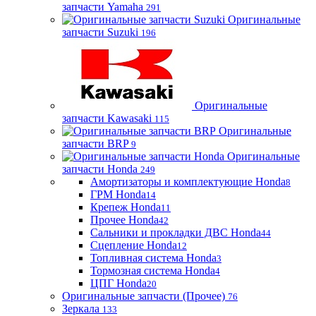
запчасти Yamaha
291
Оригинальные
запчасти Suzuki
196
Оригинальные
запчасти Kawasaki
115
Оригинальные
запчасти BRP
9
Оригинальные
запчасти Honda
249
Амортизаторы и комплектующие Honda
8
ГРМ Honda
14
Крепеж Honda
11
Прочее Honda
42
Сальники и прокладки ДВС Honda
44
Сцепление Honda
12
Топливная система Honda
3
Тормозная система Honda
4
ЦПГ Honda
20
Оригинальные запчасти (Прочее)
76
Зеркала
133