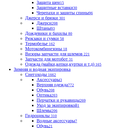
Защита шеи
15
Защитные вставки
30
Черепахи и защиты спины
96
Джерси и брюки
301
Джерси
208
Штаны
93
Дождевики и бахилы
80
Рюкзаки и сумки
58
Термобелье
162
Мотокомбинезоны
18
Визоры,запчасти для шлемов
221
Запчасти для мотобот
31
Одежда (майки,кепки,куртки и т.д)
165
Зимняя и водная экипировка
Снегоходы
1662
Аксессуары
3
Верхняя одежда
772
Обувь
208
Оптика
203
Перчатки и рукавицы
269
Уход за экипировкой
1
Шлемы
206
Гидроциклы
310
Водные аксессуары
7
Обувь
21