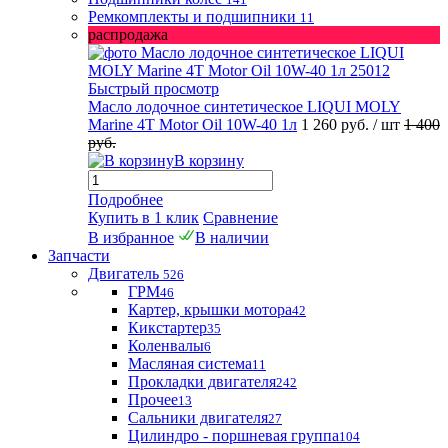
Ремкомплекты и подшипники
11
распродажа
Быстрый просмотр
Масло лодочное синтетическое LIQUI MOLY
Marine 4T Motor Oil 10W-40 1л
1 260 руб.
/ шт
1 400
руб.
В корзину
Подробнее
Купить в 1 клик
Сравнение
В избранное
В наличии
Запчасти
Двигатель
526
ГРМ
46
Картер, крышки мотора
42
Кикстартер
35
Коленвалы
6
Масляная система
11
Прокладки двигателя
242
Прочее
13
Сальники двигателя
27
Цилиндро - поршневая группа
104