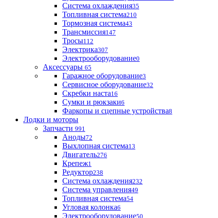
Система охлаждения
35
Топливная система
210
Тормозная система
43
Трансмиссия
147
Тросы
112
Электрика
307
Электрооборудование
0
Аксессуары
65
Гаражное оборудование
3
Сервисное оборудование
32
Скребки наста
16
Сумки и рюкзаки
6
Фаркопы и сцепные устройства
8
Лодки и моторы
Запчасти
991
Аноды
72
Выхлопная система
13
Двигатель
276
Крепеж
1
Редуктор
238
Система охлаждения
232
Система управления
49
Топливная система
54
Угловая колонка
6
Электрооборудование
50