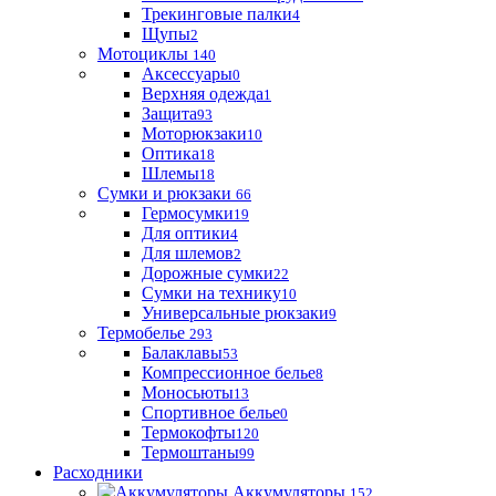
Трекинговые палки
4
Щупы
2
Мотоциклы
140
Аксессуары
0
Верхняя одежда
1
Защита
93
Моторюкзаки
10
Оптика
18
Шлемы
18
Сумки и рюкзаки
66
Гермосумки
19
Для оптики
4
Для шлемов
2
Дорожные сумки
22
Сумки на технику
10
Универсальные рюкзаки
9
Термобелье
293
Балаклавы
53
Компрессионное белье
8
Моносьюты
13
Спортивное белье
0
Термокофты
120
Термоштаны
99
Расходники
Аккумуляторы
152