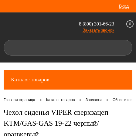
Вход
8 (800) 301-66-23
0
Заказать звонок
Каталог товаров
•
•
•
Главная страница
Каталог товаров
Запчасти
Обвес и комп
Чехол сиденья VIPER сверхзацеп
KTM/GAS-GAS 19-22 черный/
оранжевый