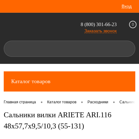
Вход
8 (800) 301-66-23
0
Заказать звонок
Каталог товаров
•
•
•
Главная страница
Каталог товаров
Расходники
Сальники 
Сальники вилки ARIETE ARI.116
48x57,7x9,5/10,3 (55-131)