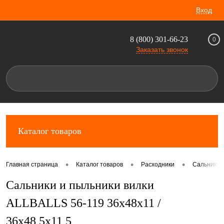
Вход
8 (800) 301-66-23
0
Заказать звонок
Каталог товаров
•
•
•
Главная страница
Каталог товаров
Расходники
Сальники 
Сальники и пыльники вилки
ALLBALLS 56-119 36x48x11 /
36x48,5x11,5