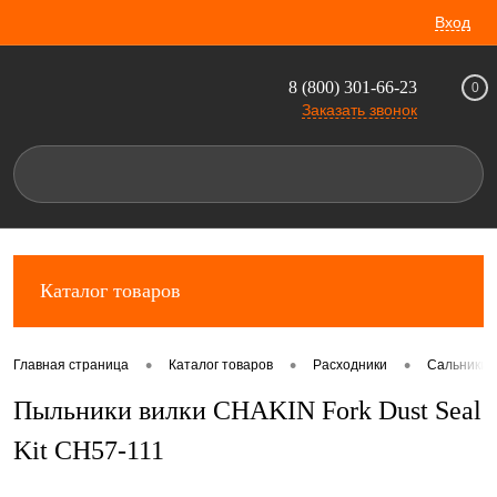
Вход
8 (800) 301-66-23
0
Заказать звонок
Каталог товаров
•
•
•
Главная страница
Каталог товаров
Расходники
Сальники 
Пыльники вилки CHAKIN Fork Dust Seal
Kit CH57-111