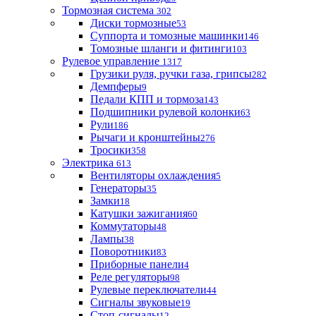
Тормозная система
302
Диски тормозные
53
Суппорта и томозные машинки
146
Томозные шланги и фитинги
103
Рулевое управление
1317
Грузики руля, ручки газа, грипсы
282
Демпферы
9
Педали КПП и тормоза
143
Подшипники рулевой колонки
63
Рули
186
Рычаги и кронштейны
276
Тросики
358
Электрика
613
Вентиляторы охлаждения
5
Генераторы
35
Замки
18
Катушки зажигания
60
Коммутаторы
48
Лампы
38
Поворотники
83
Приборные панели
4
Реле регуляторы
98
Рулевые переключатели
44
Сигналы звуковые
19
Стоп-сигналы
12