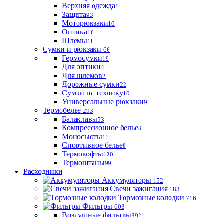
Верхняя одежда
1
Защита
93
Моторюкзаки
10
Оптика
18
Шлемы
18
Сумки и рюкзаки
66
Гермосумки
19
Для оптики
4
Для шлемов
2
Дорожные сумки
22
Сумки на технику
10
Универсальные рюкзаки
9
Термобелье
293
Балаклавы
53
Компрессионное белье
8
Моносьюты
13
Спортивное белье
0
Термокофты
120
Термоштаны
99
Расходники
Аккумуляторы
152
Свечи зажигания
183
Тормозные колодки
716
Фильтры
603
Воздушные фильтры
392