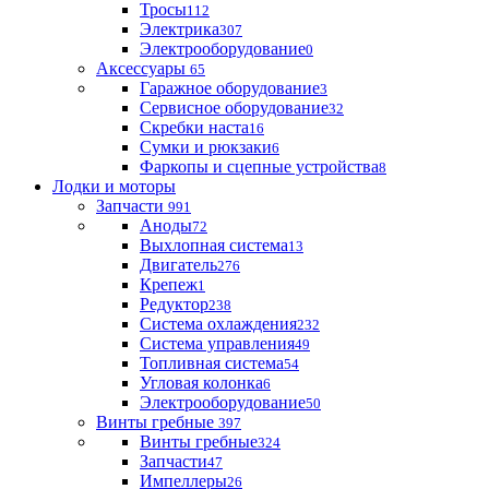
Тросы
112
Электрика
307
Электрооборудование
0
Аксессуары
65
Гаражное оборудование
3
Сервисное оборудование
32
Скребки наста
16
Сумки и рюкзаки
6
Фаркопы и сцепные устройства
8
Лодки и моторы
Запчасти
991
Аноды
72
Выхлопная система
13
Двигатель
276
Крепеж
1
Редуктор
238
Система охлаждения
232
Система управления
49
Топливная система
54
Угловая колонка
6
Электрооборудование
50
Винты гребные
397
Винты гребные
324
Запчасти
47
Импеллеры
26