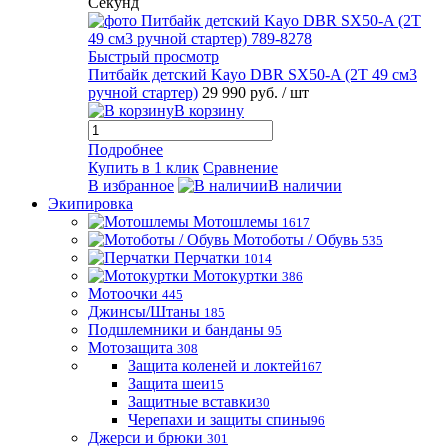
Секунд
Быстрый просмотр
Питбайк детский Kayo DBR SX50-A (2T 49 см3
ручной стартер)
29 990 руб.
/ шт
В корзину
Подробнее
Купить в 1 клик
Сравнение
В избранное
В наличии
Экипировка
Мотошлемы
1617
Мотоботы / Обувь
535
Перчатки
1014
Мотокуртки
386
Мотоочки
445
Джинсы/Штаны
185
Подшлемники и банданы
95
Мотозащита
308
Защита коленей и локтей
167
Защита шеи
15
Защитные вставки
30
Черепахи и защиты спины
96
Джерси и брюки
301