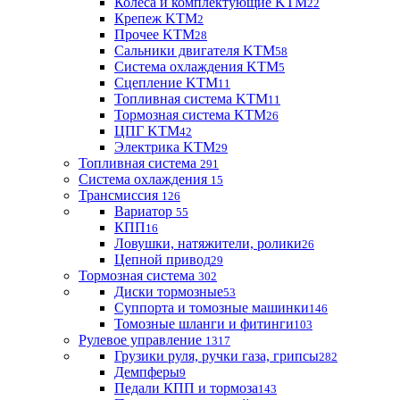
Колеса и комплектующие KTM
22
Крепеж KTM
2
Прочее KTM
28
Сальники двигателя KTM
58
Система охлаждения KTM
5
Сцепление KTM
11
Топливная система KTM
11
Тормозная система KTM
26
ЦПГ KTM
42
Электрика KTM
29
Топливная система
291
Система охлаждения
15
Трансмиссия
126
Вариатор
55
КПП
16
Ловушки, натяжители, ролики
26
Цепной привод
29
Тормозная система
302
Диски тормозные
53
Суппорта и томозные машинки
146
Томозные шланги и фитинги
103
Рулевое управление
1317
Грузики руля, ручки газа, грипсы
282
Демпферы
9
Педали КПП и тормоза
143