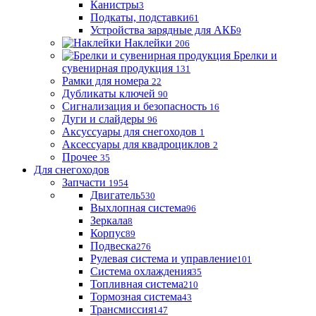
Канистры
3
Подкаты, подставки
61
Устройства зарядные для АКБ
9
Наклейки
206
Брелки и
сувенирная продукция
131
Рамки для номера
22
Дубликаты ключей
90
Сигнализация и безопасность
16
Дуги и слайдеры
96
Аксуссуары для снегоходов
1
Аксессуары для квадроциклов
2
Прочее
35
Для снегоходов
Запчасти
1954
Двигатель
530
Выхлопная система
96
Зеркала
8
Корпус
89
Подвеска
276
Рулевая система и управление
101
Система охлаждения
35
Топливная система
210
Тормозная система
43
Трансмиссия
147