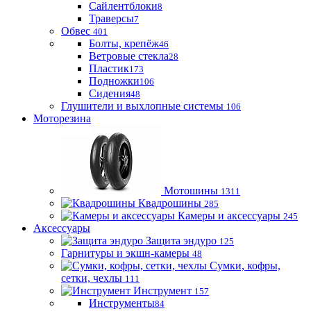
Сайлентблоки
8
Траверсы
7
Обвес
401
Болты, крепёж
46
Ветровые стекла
28
Пластик
173
Подножки
106
Сидения
48
Глушители и выхлопные системы
106
Моторезина
Мотошины
1311
Квадрошины
285
Камеры и аксессуары
245
Аксессуары
Защита эндуро
125
Гарнитуры и экшн-камеры
48
Сумки, кофры,
сетки, чехлы
111
Инструмент
157
Инструменты
84