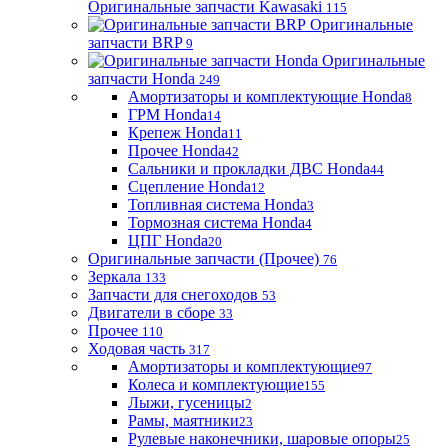
Оригинальные запчасти Kawasaki
115
Оригинальные
запчасти BRP
9
Оригинальные
запчасти Honda
249
Амортизаторы и комплектующие Honda
8
ГРМ Honda
14
Крепеж Honda
11
Прочее Honda
42
Сальники и прокладки ДВС Honda
44
Сцепление Honda
12
Топливная система Honda
3
Тормозная система Honda
4
ЦПГ Honda
20
Оригинальные запчасти (Прочее)
76
Зеркала
133
Запчасти для снегоходов
53
Двигатели в сборе
33
Прочее
110
Ходовая часть
317
Амортизаторы и комплектующие
97
Колеса и комплектующие
155
Лыжи, гусеницы
2
Рамы, маятники
23
Рулевые наконечники, шаровые опоры
25