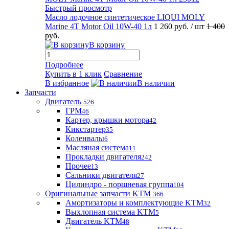
Быстрый просмотр
Масло лодочное синтетическое LIQUI MOLY
Marine 4T Motor Oil 10W-40 1л
1 260 руб.
/ шт
1 400
руб.
В корзину
Подробнее
Купить в 1 клик
Сравнение
В избранное
В наличии
Запчасти
Двигатель
526
ГРМ
46
Картер, крышки мотора
42
Кикстартер
35
Коленвалы
6
Масляная система
11
Прокладки двигателя
242
Прочее
13
Сальники двигателя
27
Цилиндро - поршневая группа
104
Оригинальные запчасти KTM
366
Амортизаторы и комплектующие KTM
32
Выхлопная система KTM
5
Двигатель KTM
48