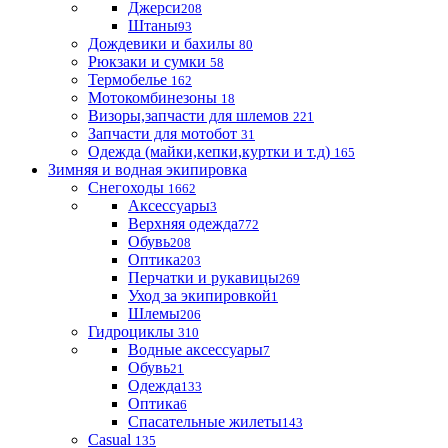
Джерси
208
Штаны
93
Дождевики и бахилы
80
Рюкзаки и сумки
58
Термобелье
162
Мотокомбинезоны
18
Визоры,запчасти для шлемов
221
Запчасти для мотобот
31
Одежда (майки,кепки,куртки и т.д)
165
Зимняя и водная экипировка
Снегоходы
1662
Аксессуары
3
Верхняя одежда
772
Обувь
208
Оптика
203
Перчатки и рукавицы
269
Уход за экипировкой
1
Шлемы
206
Гидроциклы
310
Водные аксессуары
7
Обувь
21
Одежда
133
Оптика
6
Спасательные жилеты
143
Casual
135