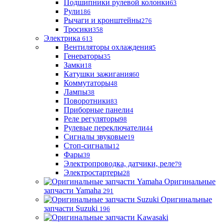
Подшипники рулевой колонки
63
Рули
186
Рычаги и кронштейны
276
Тросики
358
Электрика
613
Вентиляторы охлаждения
5
Генераторы
35
Замки
18
Катушки зажигания
60
Коммутаторы
48
Лампы
38
Поворотники
83
Приборные панели
4
Реле регуляторы
98
Рулевые переключатели
44
Сигналы звуковые
19
Стоп-сигналы
12
Фары
39
Электропроводка, датчики, реле
79
Электростартеры
28
Оригинальные
запчасти Yamaha
291
Оригинальные
запчасти Suzuki
196