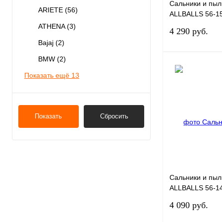
Сальники и пыл
ARIETE
(56)
ALLBALLS 56-1
41x53x10,5/41x5
ATHENA
(3)
4 290 руб.
Bajaj
(2)
BMW
(2)
Показать ещё 13
Купить в 1 клик
В избранное
Показать
Сбросить
Сальники и пыл
ALLBALLS 56-14
49x60,5x13,3
4 090 руб.