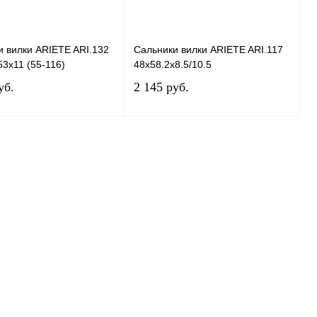
 вилки ARIETE ARI.132
Сальники вилки ARIETE ARI.117
3x11 (55-116)
48x58.2x8.5/10.5
уб.
2 145 руб.
В корзину
В корзину
 1 клик
К сравнению
Купить в 1 клик
К сравнению
ное
В
В избранное
В
наличии
наличии