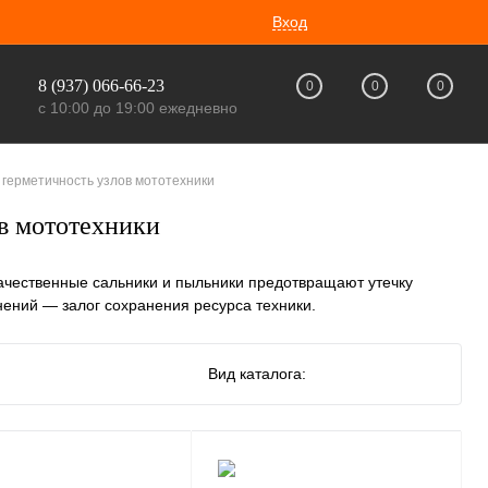
Вход
8 (937) 066-66-23
0
0
0
с 10:00 до 19:00 ежедневно
 герметичность узлов мототехники
в мототехники
ачественные сальники и пыльники предотвращают утечку
нений — залог сохранения ресурса техники.
Вид каталога: