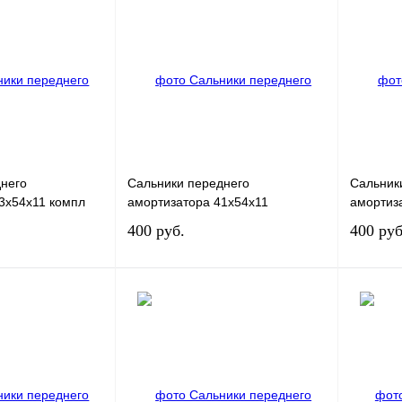
него
Сальники переднего
Сальник
3x54x11 компл
амортизатора 41x54x11
амортиз
400 руб.
400 руб
В корзину
В корзину
К сравнению
Купить в 1 клик
К сравнению
Купить в
В
В избранное
В
В избран
наличии
наличии