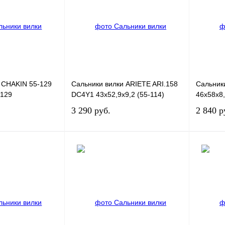
К сравнению
Купить в 1 клик
К сравнению
Купить в
В
В избранное
В
В избран
наличии
наличии
 CHAKIN 55-129
Сальники вилки ARIETE ARI.158
Сальники
-129
DC4Y1 43x52,9x9,2 (55-114)
46x58x8,
3 290 руб.
2 840 р
В корзину
В корзину
К сравнению
Купить в 1 клик
К сравнению
Купить в
В
В избранное
В
В избран
наличии
наличии