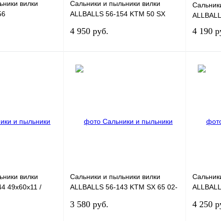
ьники вилки
Сальники и пыльники вилки
Сальник
56
ALLBALLS 56-154 KTM 50 SX
ALLBALL
3,5/59x4,8/14
32x42x9
4 950 руб.
4 190 р
В корзину
В корзину
К сравнению
Купить в 1 клик
К сравнению
Купить в
В
В избранное
В
В избран
наличии
наличии
ьники вилки
Сальники и пыльники вилки
Сальник
4 49x60x11 /
ALLBALLS 56-143 KTM SX 65 02-
ALLBALLS
11, XC 65 08-09
45x57,5
3 580 руб.
4 250 р