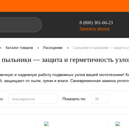
8 (800) 301-66-23
Заказать звонок
•
•
•
Каталог товаров
Расходники
Сальники и пыльники — защита и
 пыльники — защита и герметичность узло
вечную и надежную работу подвижных узлов вашей мототехники! К
й, защищают от пыли, грязи и влаги. Своевременная замена уплот
о:
Показать по:
популярности
30