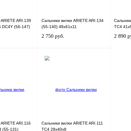
 ARIETE ARI.139
Сальники вилки ARIETE ARI.134
Сальники
5 DC4Y (56-147)
(55-140) 48x61x11
TC4 41x5
2 750 руб.
2 890 р
В корзину
В корзину
К сравнению
Купить в 1 клик
К сравнению
Купить в
В
В избранное
В
В избран
наличии
наличии
 ARIETE ARI.116
Сальники вилки ARIETE ARI.111
3 (55-131)
TC4 28x40x8