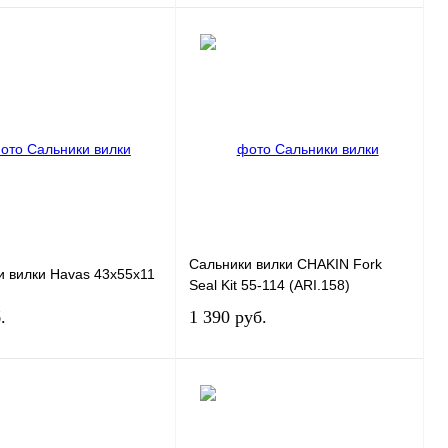
В корзину
В корзину
 1 клик
К сравнению
Купить в 1 клик
К сравнению
ное
В
В избранное
В
наличии
наличии
Сальники вилки CHAKIN Fork
и вилки Havas 43x55x11
Seal Kit 55-114 (ARI.158)
.
1 390 руб.
В корзину
В корзину