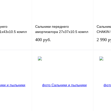
него
Сальники переднего
Сальник
1x43x10.5 компл
амортизатора 27x37x10.5 компл
CHAKIN 
400 руб.
2 990 р
В корзину
В корзину
К сравнению
Купить в 1 клик
К сравнению
Купить в
В
В избранное
В
В избран
наличии
наличии