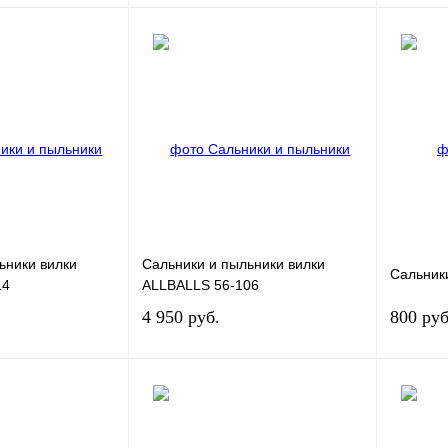
В корзину
В корзину
К сравнению
Купить в 1 клик
К сравнению
Купить в
В
В избранное
В
В избран
наличии
наличии
ьники вилки
Сальники и пыльники вилки
Сальник
14
ALLBALLS 56-106
4 950 руб.
800 руб
В корзину
В корзину