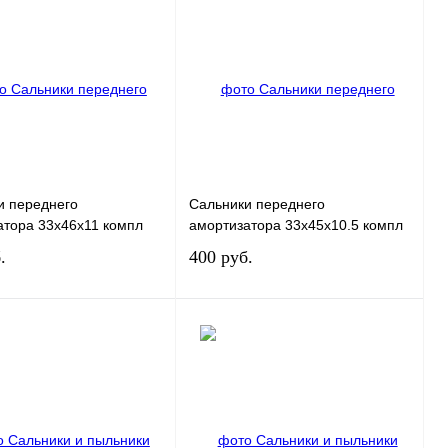
и переднего
Сальники переднего
атора 33x46x11 компл
амортизатора 33x45x10.5 компл
.
400 руб.
В корзину
В корзину
 1 клик
К сравнению
Купить в 1 клик
К сравнению
ное
В
В избранное
В
наличии
наличии