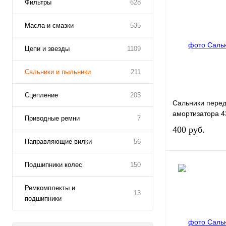
Фильтры
628
Масла и смазки
535
Цепи и звезды
1109
Сальники и пыльники
211
Сцепление
205
Сальники перед
амортизатора 4
Приводные ремни
7
400 руб.
Направляющие вилки
56
Подшипники колес
150
Ремкомплекты и
13
Купить в 1 клик
подшипники
В избранное