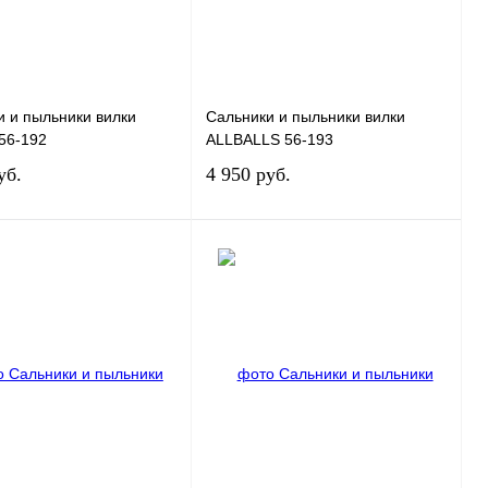
и и пыльники вилки
Сальники и пыльники вилки
56-192
ALLBALLS 56-193
уб.
4 950 руб.
В корзину
В корзину
 1 клик
К сравнению
Купить в 1 клик
К сравнению
ное
В
В избранное
В
наличии
наличии